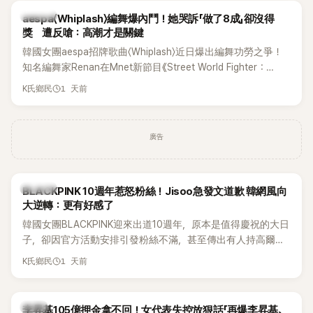
K-POP
aespa〈Whiplash〉編舞爆內鬥！她哭訴「做了8成」卻沒得
獎 遭反嗆：高潮才是關鍵
韓國女團aespa招牌歌曲〈Whiplash〉近日爆出編舞功勞之爭！
知名編舞家Renan在Mnet新節目《Street World Fighter：
Directors' War》預告中，公開談及自己在〈Whiplash〉編舞上的
1 天前
K氏鄉民
貢獻，直言明明自己完成約8成舞蹈，2025 KOREA Awards「年
度編舞大賞」卻由Lachica拿走，讓她至今仍感到相當不平。
廣告
K-POP
BLACKPINK 10週年惹怒粉絲！Jisoo急發文道歉 韓網風向
大逆轉：更有好感了
韓國女團BLACKPINK迎來出道10週年，原本是值得慶祝的大日
子，卻因官方活動安排引發粉絲不滿，甚至傳出有人持高爾夫
球桿到YG娛樂大樓鬧事。Jisoo今（8日）也親自發文向BLINK
1 天前
K氏鄉民
道歉，坦言這次紀念日「好像是充滿歉意的一天」。
韓星
李昇基105億押金拿不回！女代表失控放狠話「再爆李昇基、