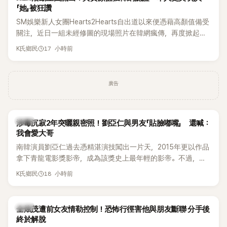
一句台詞卻突然被韓網翻出，意外再度掀起熱議。
「她」被狂讚
SM娛樂新人女團Hearts2Hearts自出道以來便憑藉高顏值備受
關注，近日一組未經修圖的現場照片在韓網瘋傳，再度掀起熱
烈討論，不少看過本人的網友更直呼：「真人比照片還漂亮！」
17 小時前
K氏鄉民
廣告
韓星
涉毒沉寂2年突曬親密照！劉亞仁與男友「貼臉嘟嘴」 還喊：
我會愛大哥
南韓演員劉亞仁過去憑精湛演技闖出一片天，2015年更以作品
拿下青龍電影獎影帝，成為該獎史上最年輕的影帝。不過，他
2023年爆出涉毒風波後，演藝事業受到重創，後續又牽扯與男
18 小時前
K氏鄉民
性友人崔河那之間的相關爭議，近年幾乎淡出演藝圈，鮮少公
開露面。
韓星
全炫茂遭前女友情勒控制！恐怖行徑害他與朋友斷聯 分手後
終於解脫