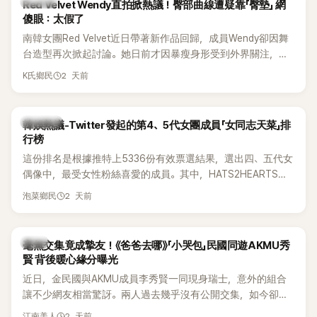
K-POP
Red Velvet Wendy直拍掀熱議！臀部曲線遭疑靠「臀墊」 網
傻眼：太假了
南韓女團Red Velvet近日帶著新作品回歸，成員Wendy卻因舞
台造型再次掀起討論。她日前才因暴瘦身形受到外界關注，又
被質疑在舞台上使用臀墊，如今最新打歌舞台曝光後，再度因
2 天前
K氏鄉民
身形比例引發熱議。
熱議討論
韓娛熱議-Twitter發起的第4、5代女團成員「女同志天菜」排
行榜
這份排名是根據推特上5336份有效票選結果，選出四、五代女
偶像中，最受女性粉絲喜愛的成員。其中，HATS2HEARTS成
員包攬了前三名，展現了她們在女性社群中的高人氣。
2 天前
泡菜鄉民
韓星
毫無交集竟成摯友！《爸爸去哪》「小哭包」民國同遊AKMU秀
賢 背後暖心緣分曝光
近日，金民國與AKMU成員李秀賢一同現身瑞士，意外的組合
讓不少網友相當驚訝。兩人過去幾乎沒有公開交集，如今卻一
起踏上瑞士之旅，也讓粉絲紛紛好奇：「他們到底是怎麼認識
2 天前
江南美人