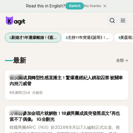
Read this in English?
Switch
No thanks
1
2
3
新婚才1年遭爆離婚！《藍…
主持11年突退《認哥》！…
黃晸珉
最新
全部
→
K-POP
前女團成員轉型性感直播主！驚爆遭經紀人綁架囚禁 被關車
內持刀威脅
18 分鐘前
K氏鄉民
K-POP
才來台參加金唱片就解散！18歲男團成員突發黑底文「再也
當不了偶像」 IG全刪光
韓國男團ARrC（아크）於2024年8月以7人編制正式出道，推