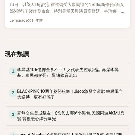
放器的位置點選下一集，這樣就能看到第八集了」 下一則限時
來會有什麼作品，但是應該會選擇接有趣的作品。話雖如此，
16日，以「3人1角」的新嘗試備受大眾期待的Netflix新作《假面女
動態則直接放上螢幕截圖，並特別以箭頭標註出『下一集』的按
但遇到好的浪漫喜劇還是會拍的。」留下了對接拍浪漫喜劇的可
郎》舉行了製作發表會。特別是當天與演員高賢廷、林珍娜一起
鈕，詳細的教學讓觀眾們都備感窩心。 然而，Disney+截至韓
能性。 另外，朴敘俊最近回歸大銀幕的作品《水泥烏托邦：末
飾演金某美的新人演員李寒星首次出現在正式場合，一度吸引
3 年前
國時間下午5點50分為止都沒有進行任何說明，因此引起了網
Lemonade
日浩劫》是一部災難電影，講述因大地震而成為廢墟的首爾，生
了全場目光。 《假面女郎》內容講述平凡上班族金某美擁有外貌
友一陣撻伐：「Disney+在幹嘛啊」、「Disney+是什麼小商店
存者們聚集到皇宮公寓的故事。 小編：最近的《水泥烏托邦》也
自卑感，她每天晚上都會用口罩遮住臉進行網絡廣播BJ活動，
嗎」、「Disney+真的很不會做事」、「好好做售後服務再來抱怨訂
很好看！👏🏻
在此過程中，金某美捲入了令人意想不到的事件。《假面女郎》
閱人數減少吧」、「情況要有多糟糕演員才會這樣自己跳出來教
改編自韓國漫畫家Memi、HeeSe創作的同名網絡漫畫，並由電
觀眾」。 柳承龍的溫暖舉動也在韓網響起一片好評：「居然不是
影《抓住救命稻草的野獸們》的導演金容勛創作劇本及執導。 女
現在熱讀
說有BUG，而是用很硬的BUG表示，好好笑…因為是柳承龍所
主角金某美一角由高賢廷、林珍娜、李寒星出演。 三位演員隨
以才這麼好笑嗎」、「真親切」、「迪士尼要給柳承龍演員獎勵才行
著不同時間而分開演繹角色。 因對外貌自卑而每天晚上都用口
了」 「選了奉皙當截圖太好笑了XDDD」、「我的天啊！居然是演員
李昇基105億押金拿不回！女代表失控放狠話「再爆李昇
罩遮住臉進行網絡廣播的公司職員時期的金某美由李寒星飾
1
出來教大家怎麼看電視劇…」、「果然是ENFJ」、「本人也超像喜秀
基、泰民都會死」 驚悚錄音流出
演，被捲進意想不到事件後，變得認不出來外貌的金某美由娜
的爸爸啊XD感覺出去送炸雞遇到刷卡機壞掉時，好像就會說這
娜飾演；後期因擾亂世界的事件犯人而被關押在教導所的金某
種話」、「因為是女兒的男友，所以隨便把他在地上滾的畫面截
美由高賢廷飾演。 當天，金容勛導演就「三人一角」的嘗試表
BLACKPINK 10週年惹怒粉絲！Jisoo急發文道歉 韓網風向
2
圖下來上傳XDDD」 小編：九龍浦大叔真的太SWEET了~~
大逆轉：更有好感了
示：「這是一個非常艱難的選擇，這也是參與作品的大部分人最
擔心的事情，在這種風格的情況下，一般都會作特殊裝扮。但
是這種表現反而更不方便和更讓人反感。作特殊裝扮時，演員
毫無交集竟成摯友！《爸爸去哪》「小哭包」民國同遊AKMU秀
3
的表情和表現會令人感到尷尬，所以決定由3人飾演。而在拍攝
賢 背後暖心緣分曝光
的過程中做出的多個決定中，我認為這是我做得最好的決定。」
同時，先前因爲鮮爲人知而引發大眾好奇的新人演員李寒星也
aespa〈Whiplash〉編舞爆內鬥！她哭訴「做了8成」卻沒得獎