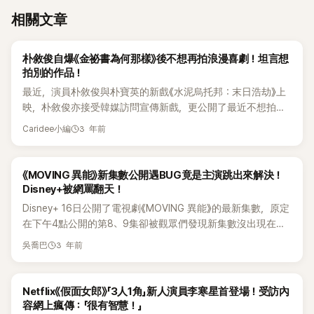
相關文章
K-POP
朴敘俊自爆《金祕書為何那樣》後不想再拍浪漫喜劇！坦言想
拍別的作品！
最近，演員朴敘俊與朴寶英的新戲《水泥烏托邦：末日浩劫》上
映，朴敘俊亦接受韓媒訪問宣傳新戲，更公開了最近不想拍浪
漫喜劇的理由。 朴敘俊通過電視劇《魔女的戀愛》、《她很漂
3 年前
Caridee小編
亮》、《三流之路》、《金祕書為何那樣》等成為了浪漫喜劇的男
神，但近年卻甚少接拍浪漫喜劇，不斷拍攝其他題材的作品。
對此，喜愛朴敘俊浪漫喜劇的粉絲，未免會有點遺憾。 朴敘俊
K-POP
《MOVING 異能》新集數公開遇BUG竟是主演跳出來解決！
在採訪中就提到了近年作品的變化，坦言想拍不同作品：「因為
Disney+被網罵翻天！
之前經常以浪漫喜劇類型出現，所以想拍其他類型的作品，最
Disney+ 16日公開了電視劇《MOVING 異能》的最新集數，原定
近一直在拍，雖然跟浪漫喜劇不一樣，但是想帶來變化，不想
在下午4點公開的第8、9集卻被觀眾們發現新集數沒出現在劇
繼續錯過拍那種作品的樂趣。」 接著，他補充道：「從《金祕書為
集列表中。 然而，在過了一個小時後卻還是沒有看到最新集數
3 年前
何那樣》之後開始挑戰這些角色，從那時起好像就沒有選擇浪漫
吳喬巴
出現，因此許多觀眾紛紛在「問與答」留下疑問，結果Disney+還
喜劇了，以後也想這樣做。」 但朴敘俊也強調：「當然也喜歡浪
沒出面，主演柳承龍就先跳出來解決問題。 演員柳承龍在自己
漫喜劇，我認為這是很難的題材，不是不想做，而是想做其他
的IG限時動態上傳了新動態表示：「現在好像是出了什麼很硬的
K-POP
Netflix《假面女郎》「3人1角」新人演員李寒星首登場！受訪內
事情。」 朴敘俊還表示：「電影《水泥烏托邦：末日浩劫》也是如
BUG」並接著進行教學「現在大家可以先點進第七集，然後在播
容網上瘋傳：「很有智慧！」
此，Netflix系列《京城生物》也是另一種題材，雖然不知道接下