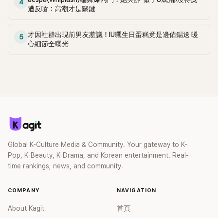
4
備受關注。當天李寒星發表了被選爲主角金某美的感想。李韓
遭反嗆：高潮才是關鍵
星表示：「這是我第一次和大家見面」，「我是通過面試被選中
的。雖然也有覺得負擔，但因爲是導演出於信任而選擇的，所
才因社群出現前男友惹議！IU曬生日蛋糕竟是邊佑錫送 暖
以便懷著感恩的心情進行了準備。」 李寒星接著說：「故事是從
5
心細節全曝光
媽媽很小的時候開始的，關於外貌、父母的故事，我都有過類
似的經歷。在拍攝這部作品的過程中，這些經歷並沒有成爲我
對外貌感到悲觀的一個契機，從外貌上突出"醜"的角色來開始
當演員也沒有太大的負擔感。即使以這種樣子出現，我認爲如
果有人需要我，也會有在其他作品中可以演的戲。當我看到完
成的作品時，感覺自己也會成爲能參與好作品的演員，所以很
有自信。」 隨即，李寒星的受訪內容也在韓國多個網上討論瘋
傳起來，網友們紛紛表示：「想法真好」、「很有智慧！」、「感覺她
會成爲一名有深度的演員」、「採訪很帥，帶面具時也很帥」、「角
色詮釋得很好！」等，反應熱烈。另外，《假面女郎》將於18日在
Global K-Culture Media & Community. Your gateway to K-
Netflix上公開。
Pop, K-Beauty, K-Drama, and Korean entertainment. Real-
time rankings, news, and community.
COMPANY
NAVIGATION
About Kagit
首頁