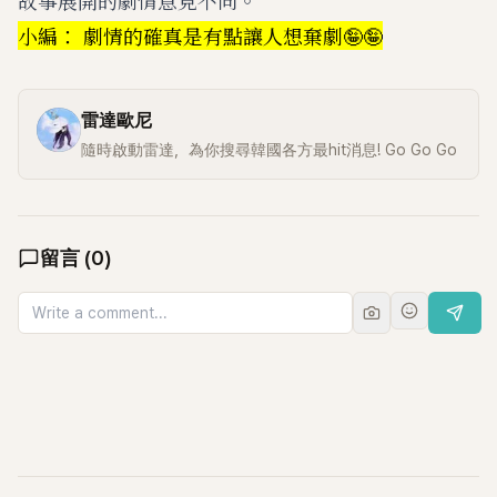
小編： 劇情的確真是有點讓人想棄劇🤪🤪
雷達歐尼
隨時啟動雷達，為你搜尋韓國各方最hit消息! Go Go Go
留言
(
0
)