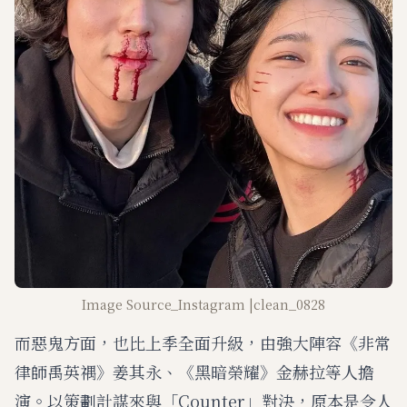
Image Source_Instagram |clean_0828
而惡鬼方面，也比上季全面升級，由強大陣容《非常
律師禹英禑》姜其永、《黑暗榮耀》金赫拉等人擔
演。以策劃計謀來與「Counter」對決，原本是令人