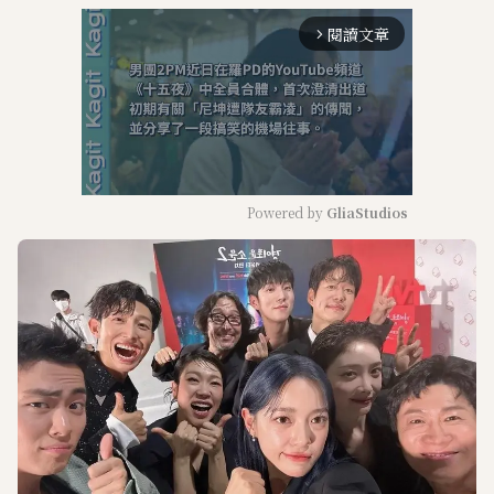
閱讀文章
arrow_forward_ios
Powered by 
GliaStudios
M
u
t
e