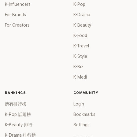
K-Influencers
K-Pop
For Brands
K-Drama
For Creators
K-Beauty
K-Food
K-Travel
K-Style
K-Biz
K-Medi
RANKINGS
COMMUNITY
所有排行榜
Login
K-Pop 話題榜
Bookmarks
K-Beauty 排行
Settings
K-Drama 排行榜