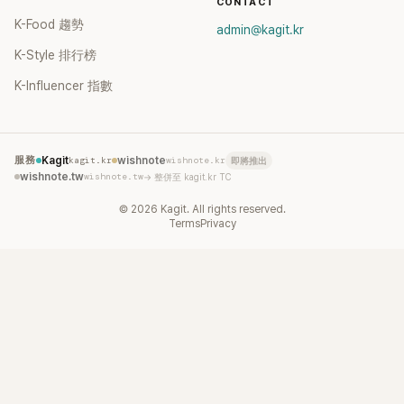
CONTACT
K-Food 趨勢
admin@kagit.kr
K-Style 排行榜
K-Influencer 指數
服務
Kagit
kagit.kr
wishnote
wishnote.kr
即將推出
wishnote.tw
wishnote.tw
→ 整併至 kagit.kr TC
©
2026
Kagit. All rights reserved.
Terms
Privacy