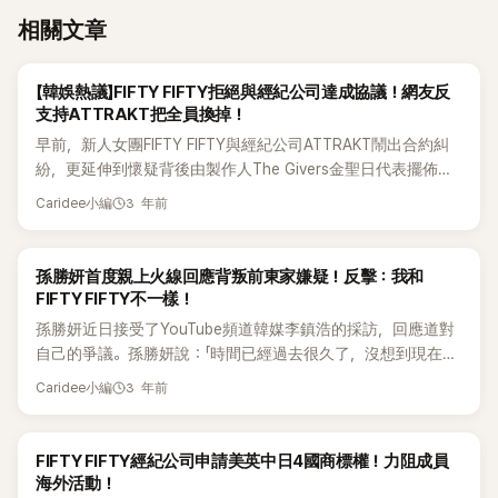
相關文章
K-POP
【韓娛熱議】FIFTY FIFTY拒絕與經紀公司達成協議！網友反
支持ATTRAKT把全員換掉！
早前，新人女團FIFTY FIFTY與經紀公司ATTRAKT鬧出合約糾
紛，更延伸到懷疑背後由製作人The Givers金聖日代表擺佈，
然而事件仍然未告一段落。 今日，據韓媒指FIFTY FIFTY拒絕與
3 年前
Caridee小編
經紀公司ATTRAKT達成協議，FIFTY FIFTY成員方面向法院提
交了「無意與ATTRAKT進行調解」的回覆。 此前，9日首爾中央
地方法院對FIFTY FIFTY的4名成員以所屬公司ATTRAKT為對象
K-POP
孫勝妍首度親上火線回應背叛前東家嫌疑！反擊：我和
提出的專屬合約效力停止假處分訴訟進行調解。&nbsp; 成員
FIFTY FIFTY不一樣！
Saena的母親、Aran的母親、ATTRAKT管理層、雙方代理人出
孫勝妍近日接受了YouTube頻道韓媒李鎮浩的採訪，回應道對
席進行了約2個小時的非公開調解，但由於雙方未能達成協議
自己的爭議。孫勝妍說：「時間已經過去很久了，沒想到現在這
所以暫時結束。但是裁判部建議雙方保留協議的可能性，在16
個時候會受到關注。不知不覺中受到了很多人的關注，在沒能
3 年前
日之前當事人之間進行追加協商。 據悉於16日，FIFTY FIFTY
Caridee小編
說出我的故事的情況下，這麼多人都說不好的話感到很傷心，
成員方面向法院提交了沒有調解意向的回應，所以預計FIFTY
所以想告訴大家內情。」 對於自己背叛經紀公司：「如果看到短
FIFTY和ATTRAKT之間的專屬合同糾紛的相關公審將會重新開
篇的文字，可能會有這樣的想法，所以到現在為止，我努力忍
K-POP
FIFTY FIFTY經紀公司申請美英中日4國商標權！力阻成員
始。 FIFTY FIFTY去年登上美國billboard主要排行榜hot 100而
著，但是與前經紀公司代表的意見和想法差異持續了很長時
海外活動！
備受矚目，被稱為「中小偶像的奇蹟」而成為了話題。但到了6