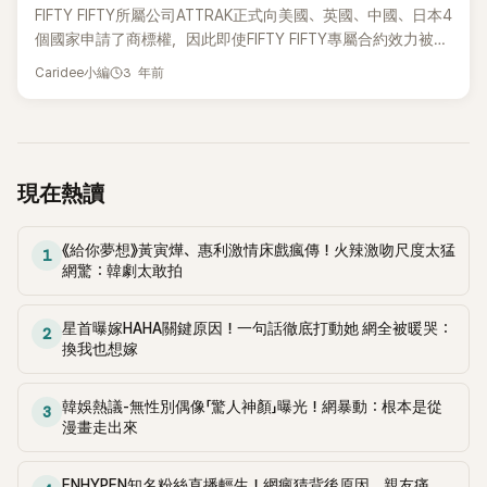
間，在這個過程中感覺到了很大的不同，所以才會變成這樣，
月，成員們以公司結算不透明等理由要求解除專屬合約，活動
FIFTY FIFTY所屬公司ATTRAK正式向美國、英國、中國、日本4
如果單方面說背叛的話，真讓人傷心。」 而孫勝妍離開前經紀
也被中斷。ATTRAKT負責專輯製作的承辦製作公司The Givers
個國家申請了商標權，因此即使FIFTY FIFTY專屬合約效力被停
公司時，被懷疑與安聖日代表有關，孫勝妍指：「真想告訴大家
金聖日代表疑在幕後擺佈成員，同時圍繞登上Billboard的
止可以獨立活動，今後4名成員在沒有得到ATTRAK同意的情況
3 年前
這是不同情況。我的感情很深，不知道現在FIFTY FIFTY們是什
Caridee小編
《Cupid》著作權等問題，雙方正進行法律糾紛。 網友看到該消
下，也很難在海外以FIFTY FIFTY的名字進行活動。 ATTRAK於
麼情況，但是情況卻截然不同。」 「如果是跟安聖日代表有關的
息也表示不看好成員：「快走吧！ATTRAKT把FIFTY FIFTY全員
今年7月5日在4個國家同時申請了商標權，已經賦予了申請號
話，這太不像話了，而第一次假處分結束後，我得到了很多幫
換掉就可以了」、「推出FIFTY FIFTY二代吧～」、「明明說要回去，
碼正在辦理正式登記手續。ATTRAK的專利代理人25日接受《文
助，他是其中一位。在此過程中，既要進行聲帶康復訓練，也
還是用腳踢走福氣」、「把違約金都吐出來再走吧」、「已經失去了
化日報》採訪時表示：「專利權或商標權必須按照各國獨立的原
需要練習室。在臨時處理訴訟之後，我就和安聖日代表交談。
粉絲，連大眾的心也留不住，成員本人也知道重新活動會很吃
則，在相關各國獲得個別權利才能在該國行使權利，不能擁有
現在熱讀
之前因為《The First Snow's Falling》這首歌合作，但之後只是
力吧」。 小編：看來成員想重新活動也很難！🧐
韓國的商標權在美國或英國行使商標權。」 此前，ATTRAK於今
過節時互相問候，生日時互相祝賀，偶爾見面喝咖啡而已。」 對
年5月15日在韓國申請了FIFTY FIFTY的英文名稱商標後，6月
於留學美國的時間也是合同期限一事，孫勝妍表示：「伯克利合
《給你夢想》黃寅燁、惠利激情床戲瘋傳！火辣激吻尺度太猛
19日提出專屬合同假處分申請的4名成員申請了韓文名等商標
1
格後告訴了代表，他祝賀我並讓我去一趟，在伯克利獲得了獎
網驚：韓劇太敢拍
的事被曝光。 但是，美國和英國等國家根據《商標法》優先權制
學金，如果不入學，獎學金就會消失，當時說可以延期1年左
度，以ATTRAK在韓國首次申請商標的5月15日為基準，因此今
右，簽合約之前以提前說了。」 孫勝妍與Fortune娛樂公司解約1
後即使4名成員在海外申請商標權，優先權也在ATTRAK。代理
星首曝嫁HAHA關鍵原因！一句話徹底打動她 網全被暖哭：
2
年後亦轉到現在的經紀公司24th Street。孫勝妍說：「當時是
換我也想嫁
人亦表示：「海外商標權申請程序是我們委託美國律師事務所向
需要康復的狀況，在這方面確實得到了安聖日代表的幫助，自
美國專利廳受理。」 如果ATTRAK申請的海外商標權正式註冊，
然而然地說著工作的事情，自然而然地就過去了。」對於FIFTY
那麼4名成員在海外也難以進行活動。在輿論和媒體的壓力
韓娛熱議-無性別偶像「驚人神顏」曝光！網暴動：根本是從
FIFTY事件，孫勝妍表示：「我也認為這是一件令人惋惜的事
3
下，4名成員堅拒對話、堅持專屬合約效力停止假處分申請，相
漫畫走出來
情，但是和我經歷的事情不同，所以我也很小心地說話。他們
關人士指：「因為信賴受損，所以很難再一起工作」，因此合約
經歷的事情是在我們公司外判的工作的，所以我也不知道詳
停止後，一般較集中於海外活動。 然而從現在的輿論來看，4
情，無話可說。」 然而，網友看了她的解釋卻留言指：「拋開所
ENHYPEN知名粉絲直播輕生！網瘋猜背後原因 親友痛