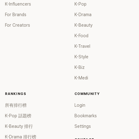
K-Influencers
K-Pop
For Brands
K-Drama
For Creators
K-Beauty
K-Food
K-Travel
K-Style
K-Biz
K-Medi
RANKINGS
COMMUNITY
所有排行榜
Login
K-Pop 話題榜
Bookmarks
K-Beauty 排行
Settings
K-Drama 排行榜