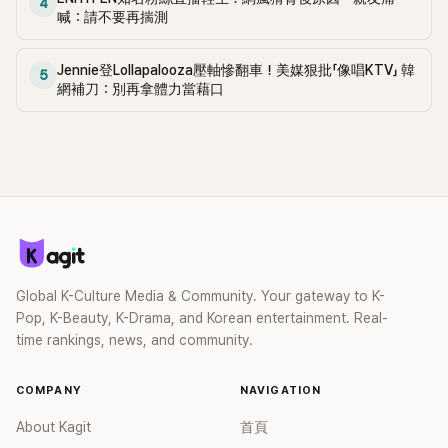
4
名成員很難在韓國活動，因此有預測稱，在美國Billboard排行
有的偏見，冷靜地聽完了孫勝妍的故事，她好像是個只顧自
喊：請不要再揣測
榜、英國Official排行榜等取得令人刮目相看的他們可能會與外
己、自私的人」、「除了公司虐待或不正當待遇之外，如果只是
國唱片公司合作，以海外市場為主展開活動。但是如果
因為跟自己不合而提出訴訟，這確實是背叛，真是無語，請懂
Jennie登Lollapalooza壓軸慘翻車！美媒狠批「像唱KTV」 韓
ATTRAK獲得商標權，她們就不能在海外使用FIFTY FIFTY的商
5
點事吧！」 小編：網友都認為她是火上加油！🔥
網補刀：別再拿體力當藉口
標。 相關人士亦表示：「就像BTS、BLACKPINK這個名字一
樣，每個組合的名字都體現了他們的本質。如果出道不到一年
的新人不能使用這個名字，那麼活動幅度只能大幅減少，再加
上在知識產權概念強烈的海外，在沒有權利的情況下使用商
標，可能會捲入巨大的訴訟中。」 小編：全代表要強硬起來了！
💪🏻
Global K-Culture Media & Community. Your gateway to K-
Pop, K-Beauty, K-Drama, and Korean entertainment. Real-
time rankings, news, and community.
COMPANY
NAVIGATION
About Kagit
首頁