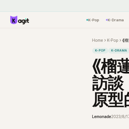
K-Pop
K-Drama
Home
K-Pop
K-POP
K-DRAMA
《榴
訪談
原型
Lemonade
2023/8/1