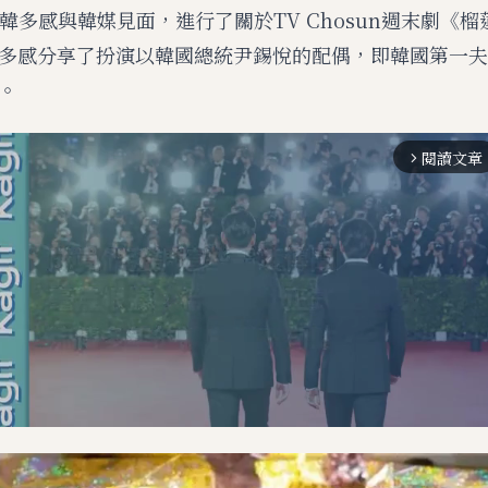
員韓多感與韓媒見面，進行了關於TV Chosun週末劇《
多感分享了扮演以韓國總統尹錫悅的配偶，即韓國第一夫
。
閱讀文章
arrow_forward_ios