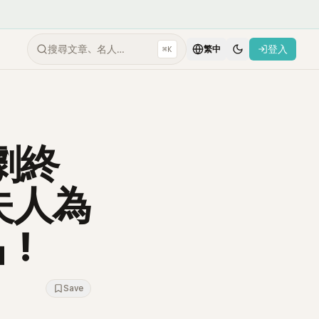
搜尋文章、名人…
登入
⌘K
繁中
劇終
夫人為
」！
Save