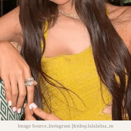
Image Source_Instagram |&nbsp;lalalalisa_m