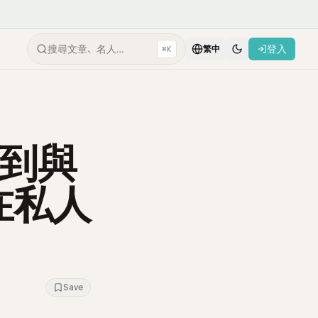
搜尋文章、名人…
登入
⌘K
繁中
拍到與
在私人
Save