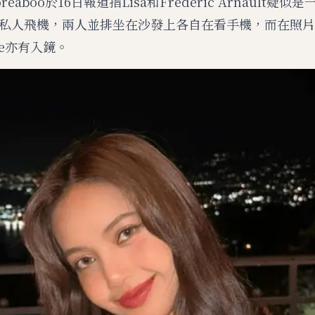
eaboo於16日報道指Lisa和Frédéric Arnault疑
私人飛機，兩人並排坐在沙發上各自在看手機，而在照片
ice亦有入鏡。