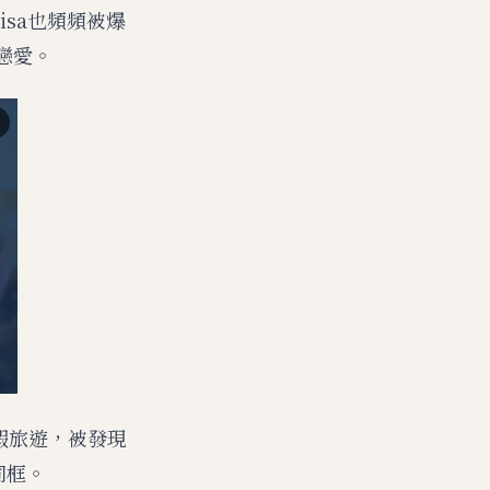
isa也頻頻被爆
在戀愛。
島度假旅遊，被發現
同框。