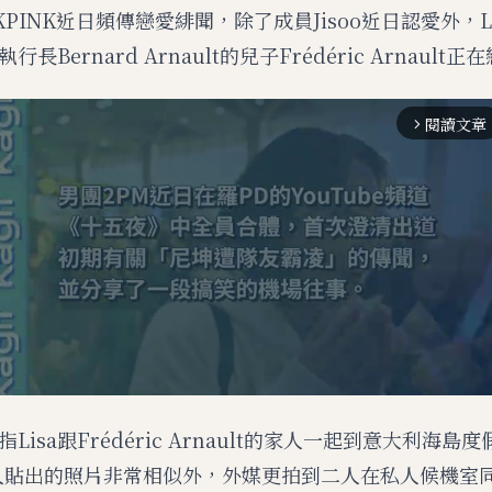
KPINK近日頻傳戀愛緋聞，除了成員Jisoo近日認愛外，L
長Bernard Arnault的兒子Frédéric Arnault正
閱讀文章
arrow_forward_ios
Lisa跟Frédéric Arnault的家人一起到意大利海
ic家人貼出的照片非常相似外，外媒更拍到二人在私人候機室
M