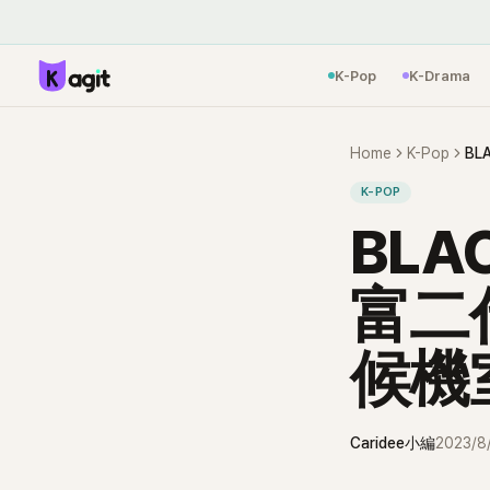
K-Pop
K-Drama
Home
K-Pop
K-POP
BLA
富二
候機
Caridee小編
2023/8