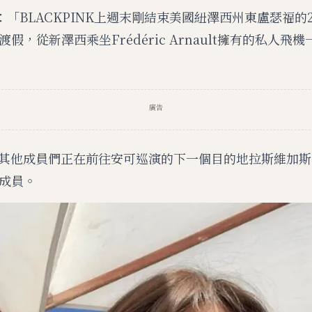
表示：「BLACKPINK上週末剛結束美國紐澤西州東盧瑟福
始渡假，從新澤西乘坐Frédéric Arnault擁有的私人飛
廣告
K的其他成員們正在前往安可巡演的下一個目的地拉斯維加斯，
成員。