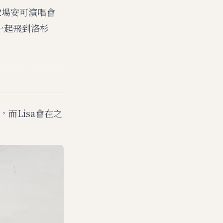
的2場安可演唱會
機一起飛到洛杉
而Lisa會在之