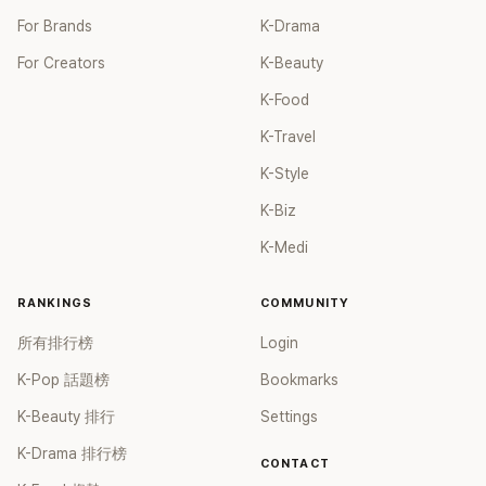
For Brands
K-Drama
For Creators
K-Beauty
K-Food
K-Travel
K-Style
K-Biz
K-Medi
RANKINGS
COMMUNITY
所有排行榜
Login
K-Pop 話題榜
Bookmarks
K-Beauty 排行
Settings
K-Drama 排行榜
CONTACT