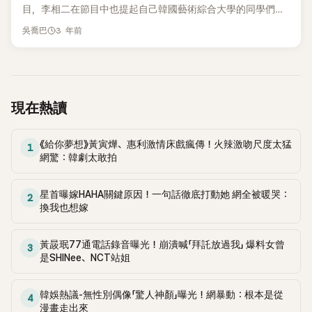
有雙眼皮的大眼睛，表現出積極的樣子。 車太鉉展示了之後完
前妻還不夠，還要提及非藝人的前女友，因此很多人指責他輕
目，李相二在節目中也提起自己韓國藝術綜合大學的同學們。
成的畫，金鍾國不屑一顧地表示：「但是眼睛像東燁哥的眼
率，而直接播出的《我家的熊孩子》也是問題所在，對此《我家的
本集節目中，主持人申東燁問李相二「你是很有領導能力的人，
3 年前
睛」，引來了爆笑。車太鉉之後突然說：「我想到了一個人，想起
吳喬巴
熊孩子》方面關閉了留言板。 網友在韓網留言指：「不想再看到
高中的時候是全校學生會會長，大學時則是系代表，說得好聽
了在《射門明星》FC阿納康達隊效力的前女主播尹太珍。當然真
李尚敏」、「真的很討厭《我家的熊孩子》」、「連馬賽克也沒有太過
一點是有領導能力，但講難聽一點就是愛出風頭，你覺得呢？」
人比畫的好看，但是有相似的感覺。」 但一直抗拒的金鍾國，卻
分了」、「聽說要求了打馬賽克，但整個樣子也看得出來了，不
對此李相二則老實回應「當時好像是滿愛出風頭的，對於高位有
把畫放在自己臉旁邊問車太鉉：「適合我嗎？」，流露出期待的
是騙人嗎？」 小編：連馬賽克也沒有真的有點過分⋯⋯🧐
點野心」 聽了李相二的回答，徐章焄也接著問「跟李相二同期的
表情。，但是隨著車太鉉持續不斷的煽動，金鍾國卻斷然地警
同學陣容，真的是相當華麗，有金高銀、朴素淡、安恩真以及
現在熱讀
告車太鉉：「不要再說了」。 1987年出生的尹太珍今年35歲，是
金聖喆等，被稱為是傳說的10學號，你們現在還很親近嗎？」
前韓國KBS N體育台的女主播，現在活躍於綜藝節目《射門明
李相二則回答「我們已經維持了14年很好的關係，最近也跟他們
星》。 小編：金鍾國是時候要戀愛了！🥰
《給你夢想》黃寅燁、惠利激情床戲瘋傳！火辣激吻尺度太猛
一起去吃飯，近期因為同學們有很多活動，所以好像也很常有
1
網驚：韓劇太敢拍
節目找我」表達了內心的感謝。 另外，這天節目中，李相二過去
高中時期造成話題的Rain的cover舞蹈影片被公開，李相二害
羞到抬不起頭。 媽媽團們紛紛稱讚「跳得很好」、「真是多才多
星首曝嫁HAHA關鍵原因！一句話徹底打動她 網全被暖哭：
2
換我也想嫁
藝」，李相二也為了媽媽團在節目中進行了即席演出，獲得了媽
媽團的熱烈回應。 小編：地上有洞應該鑽進去了XDDD
黃晸珉77通電話錄音曝光！崩潰喊「拜託放過我」 爆料女曾
3
是SHINee、NCT站姐
韓娛熱議-無性別偶像「驚人神顏」曝光！網暴動：根本是從
4
漫畫走出來