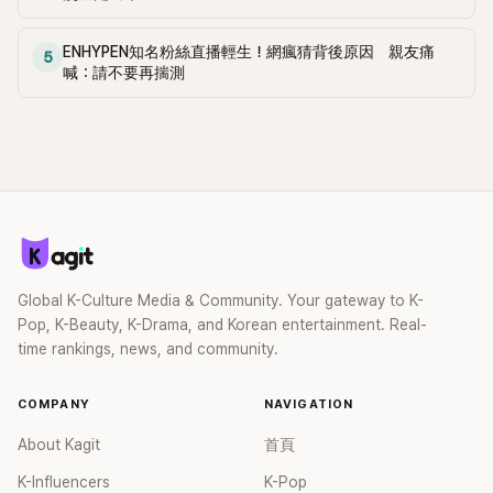
ENHYPEN知名粉絲直播輕生！網瘋猜背後原因 親友痛
5
喊：請不要再揣測
Global K-Culture Media & Community. Your gateway to K-
Pop, K-Beauty, K-Drama, and Korean entertainment. Real-
time rankings, news, and community.
COMPANY
NAVIGATION
About Kagit
首頁
K-Influencers
K-Pop