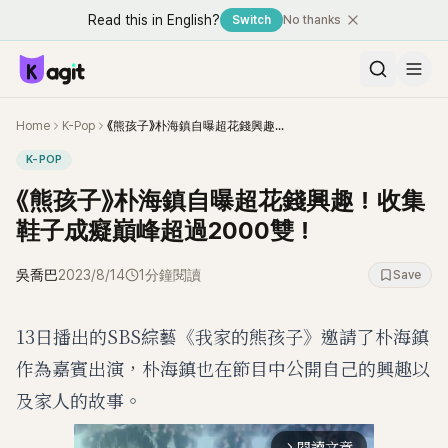
Read this in English?
Switch
No thanks
Home
K-Pop
《熊孩子》朴海鎮自曝超花錢興趣！收集鞋子成癡巔峰超過2000雙！
K-POP
《熊孩子》朴海鎮自曝超花錢興趣！收集
鞋子成癡巔峰超過2000雙！
吳喬巴
2023/8/14
1分鐘閱讀
Save
13日播出的SBS綜藝《我家的熊孩子》邀請了朴海鎮
作為嘉賓出演，朴海鎮也在節目中公開自己的興趣以
及家人的故事。
閱讀文章
arrow_forward_ios