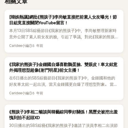
相關文章
K-POP
【韓娛熱議】網批《熊孩子》李尚敏直接把前素人女友曝光！節
目組竟直接關閉YouTube留言！
本月13日SBS綜藝節目《我家的熊孩子》中，李尚敏整理新家時
意外公開了素人前女友的臉，引起了爭議，對此《我家的熊孩
子》方面卻關閉了YouTube的留言視窗。 金俊昊最近與剛搬進
3 年前
Caridee小編
新家的李尚敏一起整理東西，發現了舊相機的兩人，在看照片
時發現了一個女性的照片，是李尚敏的前女友。李尚敏曾表
示：「喜歡到借錢買大閘蟹的程度」。 在《我家的熊孩子》中，李
K-POP
《我家的熊孩子》金鍾國自爆喜歡鵝蛋臉、雙眼皮！車太鉉意
尚敏前女友的照片沒有打馬賽克，直接被公開。從戴著墨鏡的
外揭理想型超像《射門明星》前女主播！
照片到脫下的照片都模糊地公開了，但是能看出來長相。金俊
在6日播出的SBS綜藝節目《我家的熊孩子》中，金鍾國和他的
昊說：「有種金喜善加金俊熙的感覺，真漂亮。」李尚敏說：「拍
好友車太鉉一起出演，當天金鍾國更自爆了理想型對象。 當
得不好，但想起來非常漂亮」，透露了微妙的感情。 李尚敏說：
天，車太鉉真心地為金鍾國尋找理想型對象， 他說：「在《射門
3 年前
「6年來搬家一次都沒有發現過，這裡還有非常美好的回憶。」申
Caridee小編
明星》出演的人當中找找看吧，你不是喜歡足球嗎？FC阿納康
東燁說：「以後會有女朋友的，如果看到這個的話，一直拿著相
達隊的播音員們怎麼樣？」 之後車太鉉說：「我會幫你找到理想
機會不放心嗎？這太不禮貌了。」 觀眾們也指責李尚敏和《我家
型，說說看理想的外貌吧」，並開始畫金鍾國的理想型外貌。 車
K-POP
《熊孩子》李相二暢談與韓藝綜同學好關係！黑歷史被挖出羞
的熊孩子》方面原封不動地暴露了非藝人的前女友樣子，因為不
太鉉問到喜歡的臉型時，金鍾國回答說：「沒關係，但鵝蛋型會
愧到抬不起頭XD
知道李尚敏是否已向對方徵求了同意。特別是李尚敏通過節目
不會更好呢」，金鍾國一邊說：「夠了」，一邊卻選擇長髮造型和
多次提到前妻李慧英，而引起了爭議。 有網友指李尚敏不僅提
30日播出的SBS綜藝《我家的熊孩子》邀請了演員李相二出演節