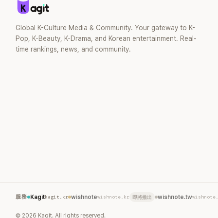
婚後育有兩
滿。如今除
營的 YouT
Global K-Culture Media & Community. Your gateway to K-
近年內容深
Pop, K-Beauty, K-Drama, and Korean entertainment. Real-
二春。
time rankings, news, and community.
服務
Kagit
kagit.kr
wishnote
wishnote.kr
wishnote.tw
wishnote
即將推出
©
2026
Kagit. All rights reserved.