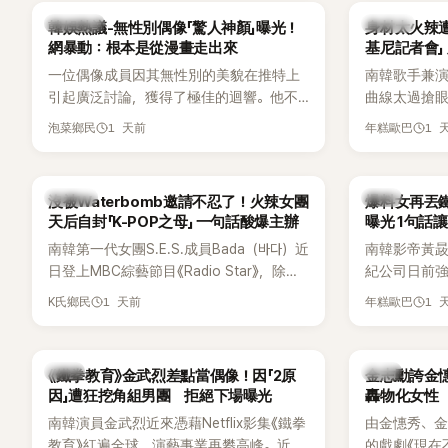
場來賓都相
熱議討論
K-POP
韓娛熱議-無性別偶像「驚人神顏」曝光！
身材太火辣
網暴動：根本是從漫畫走出來
基尼記者會」
一位偶像成員因其無性別的美貌在推特上
南韓歌手兼演
引起廣泛討論，獲得了極佳的迴響。他不
曲線太過搶眼
僅外型出眾，舞技也備受讚譽。
手術」，最後
1 天前
1 
泡菜鄉民
年糕歐巴
開前所未見的
會後來還被
「三大記者會
K-POP
韓星
沒被Waterbomb邀請不忍了！火辣女團
爆料女再丟
口回憶這段「
天后自封「K-POP之母」 一句話酸爆主辦
曝光 1句話
翻出來熱議。 
南韓第一代女團S.E.S.成員Bada（바다）近
南韓影帝黃
《我的經紀人
日登上MBC綜藝節目《Radio Star》，除了
紀公司日前強
兼顧工作與育
分享近況，還罕見公開向夏季音樂節
嫌長期跟蹤
——李智惠、
1 天前
1 
K氏鄉民
年糕歐巴
Waterbomb喊話，笑稱自己至今從未受邀
行動。不過，
「My Sta
演出，更幽默表示：「我名字就叫
再度透過社
常。 節目一
『Bada（海）』，Waterbomb卻沒找我，這
紀公司的說
合，兩人邊
韓星
韓星
《鐵拳教育》金武烈差點當偶像！因「2原
金志勳誇金憓
根本只是懂了皮毛。」一番話笑翻全場，也
「雙向互動」
最近的新聞，
因」遭狂挖角組男團 拒絕下場曝光
轟物化女性
引發網友熱議。
是上新聞了
南韓演員金武烈近來憑藉Netflix影集《鐵拳
由金憓秀、
手術嗎？」一
教育》紅遍全球，演藝事業再攀高峰。近日
的戲劇《現在