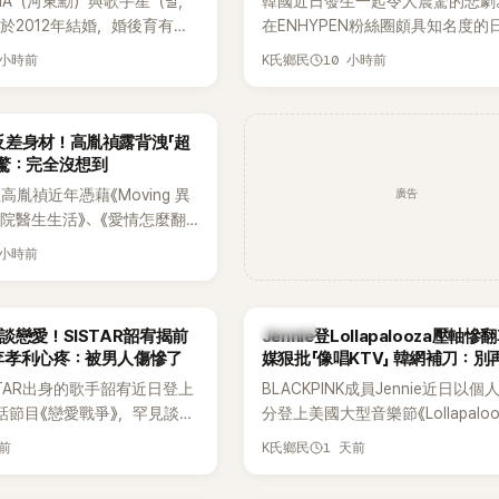
HA（河東勳）與歌手星（별，
韓國近日發生一起令人震驚的悲劇
度承認自己過去曾是SHINee、NC
於2012年結婚，婚後育有兩
在ENHYPEN粉絲圈頗具知名度的
團體的「站姐」，事件持續延燒。
家五口生活幸福美滿，也是韓
粉絲，日前在TikTok直播期間輕
 小時前
10 小時前
K氏鄉民
認的模範夫妻。近日，星首度
不幸身亡，消息曝光後震驚韓網，
嫁給HAHA的關鍵原因，竟是
少粉絲湧入社群平台哀悼。事發後
今仍難忘的話，也成為她點頭
親友也陸續出面證實噩耗，並呼籲
反差身材！高胤禎露背洩「超
最大理由。
止揣測，盼逝者安息。
網驚：完全沒想到
廣告
胤禎近年憑藉《Moving 異
住院醫生生活》、《愛情怎麼翻
力克服自卑的我們》等多部熱門
 小時前
為韓劇新一代女神代表，不僅
定，精緻五官與清新空靈的氣
批粉絲。近日，她因分享一組
K-POP
談戀愛！SISTAR韶宥揭前
Jennie登Lollapalooza壓軸
掀起熱議，不是因為仙氣十足
李孝利心疼：被男人傷慘了
媒狠批「像唱KTV」 韓網補刀：別
是藏在纖細身材下的超狂背肌
力當藉口
STAR出身的歌手韶宥近日登上
BLACKPINK成員Jennie近日以
，反差感十足，讓不少網友看
談話節目《戀愛戰爭》，罕見談及
分登上美國大型音樂節《Lollapaloo
來她身材這麼猛！」
活，不僅坦言已經整整5年沒
Chicago》主舞台，不僅成為首位
天前
1 天前
K氏鄉民
更首度透露空窗至今的原因，
樂節Headliner（壓軸主秀）的K-P
戀情有關，一番真心告白讓現
SOLO歌手，寫下全新紀錄。然而