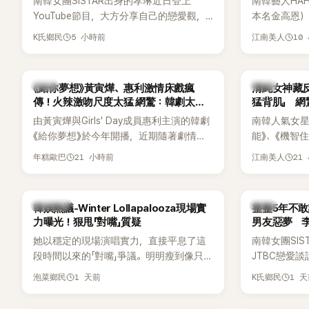
南韓女團SISTAR出身的孝琳近日登上
南韓藝人HA
識度的新生代代表之一。
YouTube節目，大方分享自己的戀愛觀，
本名金高恩）
更首度坦承過去曾遭最好的朋友搶走男
子一女，一
5 小時前
10
K氏鄉民
江南美人
友。她表示，當時選擇瀟灑放手，但如果
國演藝圈公
同樣的事情現在再發生，「我絕對不會坐視
公開當年決定
不管」，直率發言掀起熱議。
一句讓她至
韓劇
韓星
《給你夢想》黃寅燁、惠利激情床戲瘋
清純女神藏
步入婚姻的
傳！火辣激吻尺度太猛 網驚：韓劇太敢
猛背肌」 
拍
由黃寅燁與Girls' Day成員惠利主演的韓劇
南韓人氣女星高
《給你夢想》於今年開播，近期隨著劇情進
能》、《機智
入高潮，男女主角的感情線快速升溫。最
譯？》、《努
21 小時前
21
年糕歐巴
江南美人
新播出的第8集不僅上演火辣吻戲，更接連
作品，躍升
出現床戲橋段，讓相關片段在網路上瘋
演技備受肯
傳，引發觀眾熱烈討論。
質也擄獲大
熱議討論
韓星
韓娛熱議-Winter Lollapalooza現場實
整整5年不敢
近況照意外
力曝光！狠甩「對嘴」質疑
男友惡夢 
的美貌，而
她以穩定的現場演唱實力，直接平息了這
南韓女團SI
與肩膀線條
段時間以來的「對嘴」爭議。明明瘦到像只剩
JTBC戀愛
傻直呼：「原
骨頭，怎麼還能唱出這麼驚人的爆發力和
自己的感情生
1 天前
1 
泡菜鄉民
K氏鄉民
音量？
有談戀愛，
全與上一段