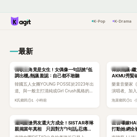
K-Pop
K-Drama
最新
K-POP
熱議討論
情歌主角竟是女生！女偶像一句話掀「低
韓娛熱議-繼
調出櫃」熱議 羞認：自己都不敢聽
AKMU秀賢
韓國五人女團YOUNG POSSE於2023年出
樂童音樂家（
道，與一般主打清純或Girl Crush風格的女
演唱者，加入
團不同，她們以濃厚的Hip-Hop元素、自
企劃。繼太妍和
1 小時前
1 
K氏鄉民
泡菜鄉民
創Rap及成員親自參與創作為特色，MV也
選為第三首
融入美式街頭、塗鴉、滑板等文化元素。
成錄音。
雖然並非出身四大經紀公司，仍憑藉鮮明
K-POP
韓星
遭閨蜜搶男友還大方成全！SISTAR孝琳
星首曝嫁H
的音樂風格，在海外尤其是歐美市場累積
親揭當年真相 只因對方「1句話」忍痛放
打動她 網全
不少人氣，逐漸成為第五代女團中極具辨
手