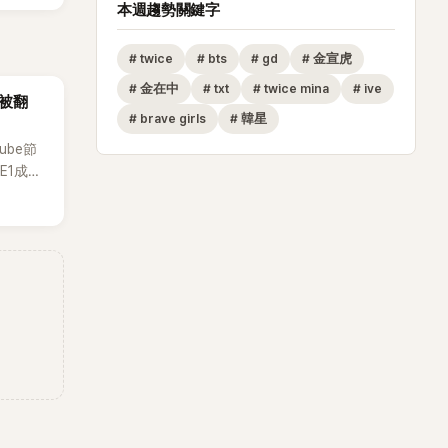
本週趨勢關鍵字
#
twice
#
bts
#
gd
#
金宣虎
#
金在中
#
txt
#
twice mina
#
ive
再被翻
#
brave girls
#
韓星
ube節
E1成員
道前的青
揚揚的
有很多粉