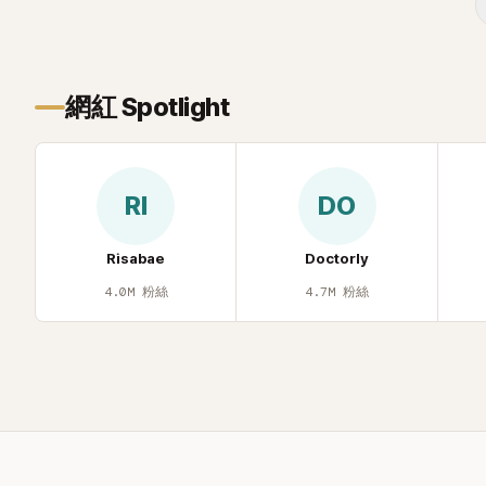
面至今仍被網
議、直接公
度被提起，
聲，也再次讓
網紅 Spotlight
去」的直率性
節目《脫掉鞋
那張當年引發
重提這段至
RI
DO
的事件。 回
1998 年以混
道，該團在 
Risabae
Doctorly
李智惠、徐
4.0M
粉絲
4.7M
粉絲
炫、Chris
爆出長達四
徐智英母親
議，最終團體於
後，李智惠轉
力持續活躍
S#arp，也
面，李智惠於 