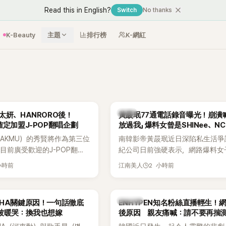
Read this in English?
Switch
No thanks
K-Beauty
主題
排行榜
K-網紅
韓星
太妍、HANRORO後！
黃晸珉77通電話錄音曝光！崩潰
確定加盟J-POP翻唱企劃
放過我」 爆料女曾是SHINee、N
AKMU）的秀賢將作為第三位
南韓影帝黃晸珉近日深陷私生活爭
目前廣受歡迎的J-POP翻唱
紀公司日前強硬表示，網路爆料女
Hanroro之後，秀賢已獲
嫌長期跟蹤黃晸珉，已正式採取法
小時前
2 小時前
江南美人
翻唱歌曲的主唱，並於近期完
動。不過，A並未停止發聲，持續
平台公開爆料，反駁經紀公司的說
調兩人一直維持雙向聯繫，並非外
K-POP
AHA關鍵原因！一句話徹底
ENHYPEN知名粉絲直播輕生！
的單方面騷擾。如今，韓媒《Dispat
被暖哭：換我也想嫁
後原因 親友痛喊：請不要再揣
曝光雙方77通電話的錄音內容，而