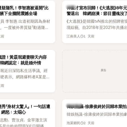
當震驚。
束後卻掀起兩極評價，不僅現場歌
韓星
遭疑隆乳！李智惠被逼開「比
神童才宣布回歸！《大逃脫》8年
遭部分網友質疑，就連美國當地媒
 腋下全攤開震撼全場
警退出 韓網崩潰：節目靈魂沒
不留情給出負評，甚至形容整場演
員 李智惠 出道初期因為身材
《大逃脫》是韓國tvN推出的招牌密
一場豪華KTV」。
，一度被外界質疑「動過隆乳
境綜藝，自2018年至2021年共播
甚至被公司安排親上火線，召
由鄭鍾淵PD打造完整的「大逃脫宇
天前
1 天前
江南美人
「泳裝記者會」澄清。這場記者
（DTCU）」，憑藉燒腦劇情、電影
韓國演藝圈點名為流傳至今的
與龐大世界觀，累積大批死忠粉絲
」之一。近日她在綜藝節目中親
為韓國最具代表性的密室逃脫綜藝
鐵證！黃晸珉避妻聊天內容
隆乳疑雲黑歷史」，話題再度被
讓韓網認定：就是婚外情
2日播出的 SBS 綜藝節目
廣告
晸珉近日深陷私生活爭議，經
太難搞－秘書鎮》，邀請同時
硬表示，網路爆料者A某是涉
兒的演藝圈代表「媽媽群」
黃晸珉的嫌疑人，已採取法律
李賢怡、李恩亨，以第13位
天前
A某並未因此停止發聲，5日
r」身分登場，分享最真實的生活日
群平台公開更多內容，反駁經
開始，李瑞鎮 率先與李智惠會
法，強調兩人的聯繫一直都是
搭車邊聊天，氣氛輕鬆。聊到
熱議討論
秀「身材太驚人」！一句話遭
韓娛熱議-徐康俊終於回歸本業拍
，並非外界所稱的單方面騷擾。
李瑞鎮突然直球發問：「妳不
 網怒：太噁心
韓娛熱議-徐康俊終於回歸本業拍
？說妳去做整形？是人中縮短
金志勳、曹汝貞、金宰澈主演
貫犀利又不留情的問法，讓現
2 天前
泡菜鄉民
不是出軌的問題》近日開播，