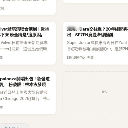
一片。對此，李智惠也毫不閃
品，四位主演一同出演
，兩人鬥嘴默契十足。 話題
天前
e節目，不料訪談中的一段發言卻
燒到過去的爭議。李瑞鎮脫口
議。不少網友認為，他將焦點
前不是還在游泳池開過記者
身材，言論帶有「物化女性」意
名她當年的風波。李智惠聽了
K-POP
Velvet瑟琪演唱會淚崩！緊抱
東海、Dara交往過？20年緋聞
批評。
「哥怎麼連這個都知道？」李瑞
不下來 粉全猜是「這原因」
出 SE7EN竟是牽線關鍵
那時候新聞鬧那麼大，不知道
 Velvet日前帶著全新迷你專
Super Junior成員東海近日在YouT
一來一往，氣氛反而更加輕
 Summer》回歸，這也是她們時
目《東海物與白頭銀赫》中，邀請2N
年情況，李智惠終於鬆口坦
出新作品。為慶祝出道12週
Dara擔任嘉賓。兩人不僅回憶出
實被質疑動過隆胸手術。她回
天前
2 天前
K氏鄉民
員也一連舉辦三場粉絲演唱
澀往事，也首度聊起當年鬧得沸沸
基尼照片之後，就開始被說是
共同回顧經典歌曲、帶來新歌
緋聞，讓東海忍不住笑說：「真的
。」為了澄清誤會，她只好親
，成員瑟琪卻在演出過程中數
絲以為我們交往過。」
楚。 李智惠進一步解釋，當
ollapalooza開唱出包！急發道
人相當心疼。
乎只有「腋下切開」一種方式，
唐」 粉傻眼：根本沒發現
，既然一直說我有做，那我乾
廣告
spa近日登上美國大型音樂節
家看，證明我根本沒動過。」
oza Chicago 2026》舞台，帶
，全場瞬間炸鍋，來賓又驚又
作與新歌演出，現場氣氛嗨
早在 2006 年，李智惠就為
天前
Karina卻在演出後主動坦
有「隆乳」，真的召開了一場泳
為太緊張，在表演過程中一度
會。當時她穿著比基尼站在一
還親自向粉絲道歉。
，面對媒體擺出各種姿勢，畫