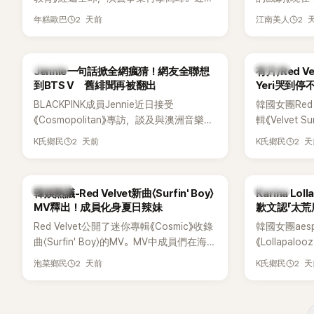
場瞬間笑成
被爆出一段鮮為人知的出道祕辛，原來他
為宣傳新作
躲，淡定接招
2 天前
2 
年糕歐巴
江南美人
當年差點不是以演員身分出道，而是成為
YouTub
接著一路延
男團偶像的一員。
意外掀起爭
補刀：「妳以
放在金憓秀的
會？」直接點
K-POP
K-POP
Jennie一句話掀全網瘋猜！網友全聯想
有片/Red 
味，引發大量
忍不住笑說：
到BTS V 舊緋聞再被翻出
Yeri哭到停
鎮則回嘴：「
BLACKPINK成員Jennie近日接受
韓國女團Red
才奇怪吧。」
《Cosmopolitan》專訪，談及與澳洲音樂人
輯《Velvet
鬆。 談到當
Tame Impala合作推出〈Dracula（JENNIE
隔2年再度推
言，當時確
2 天前
2 
K氏鄉民
K氏鄉民
Remix）〉的幕後故事，沒想到她一句關於
年，五位成
憶：「拍了比
「共同朋友」的回答，竟再次引發外界對她與
會，與粉絲
不是去隆乳了
BTS成員V緋聞的討論。
舞台。不過
自站出來說清
熱議討論
K-POP
韓娛熱議-Red Velvet新曲〈Surfin' Boy〉
Karina L
度落淚，令
時隆胸手術幾
MV釋出！成員化身夏日辣妹
歉文認「太荒
「所以我就想
Red Velvet公開了迷你專輯《Cosmic》收錄
韓國女團ae
脆把腋下給大
曲〈Surfin' Boy〉的MV。MV中成員們在海邊
《Lollapalo
一句話說完
享受夏日，展現了清爽活潑的魅力。
來多首代表
笑。 事實上，
2 天前
2 
泡菜鄉民
K氏鄉民
翻。不過，成員
了證明自己沒
承，自己因
裝記者招待
忘記歌詞，
排攝影機前