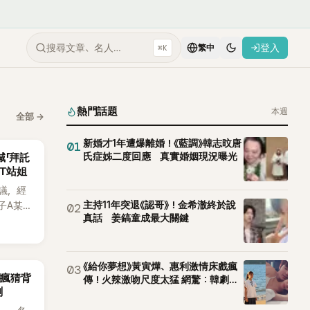
搜尋文章、名人…
登入
⌘K
繁中
熱門話題
本週
全部
→
新婚才1年遭爆離婚！《藍調》韓志旼唐
01
氏症姊二度回應 真實婚姻現況曝光
喊「拜託
CT站姐
議，經
主持11年突退《認哥》！金希澈終於說
子A某涉
02
真話 姜鎬童成最大關鍵
律行
透過社群
法，強
界所稱
《給你夢想》黃寅燁、惠利激情床戲瘋
03
網瘋猜背
傳！火辣激吻尺度太猛 網驚：韓劇太
ch》再
測
敢拍
A也首