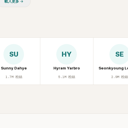
載入更多 →
友津津樂道。 這段為平息爭
開腋下畫面自證清白的往事再
節目現場立刻充滿驚呼聲與笑
人見識到她面對流言時「豁出
格。其實她過去也曾在 SBS
子恢單4Men》 中，親自公開
話題的「腋下比基尼照」，再次
今仍被粉絲視為黑歷史代表作
SU
HY
SE
顧李智惠的演藝路，她於
聲團體 S#arp 成員身分出
2000 年代初期紅極一時，由
Sunny Dahye
Hyram Yarbro
Seonkyoung L
智英兩位女成員，以及張錫
1.7M
粉絲
5.1M
粉絲
2.9M
粉
 Kim 兩位男成員組成。不過後來
年的團內霸凌風波，甚至傳出
對李智惠言語辱罵、動手等爭
 2002 年解散。 團體解散
型 solo，靠著綜藝與歌唱實
演藝圈。據悉，她當年能加入
與 李尚敏 的賞識有關。 感情方
2017 年與圈外男友結婚，