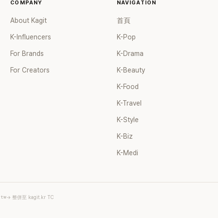
個女兒，一家四口生活幸福美
COMPANY
NAVIGATION
了持續活躍於綜藝節目，她經
About Kagit
首頁
ube 頻道也即將突破百萬訂閱，
受網友喜愛，再度迎來事業第
K-Influencers
K-Pop
For Brands
K-Drama
For Creators
K-Beauty
K-Food
K-Travel
K-Style
K-Biz
K-Medi
.tw
→ 整併至 kagit.kr TC