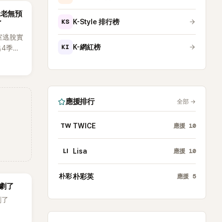
唱實力
元老無預
體也毫
KS
K-Style 排行榜
了
出「就像
室逃脫實
KI
K-網紅榜
出4季，
宙
級場景
，被譽
之一。
應援排行
全部
→
TW
TWICE
應援
10
LI
Lisa
應援
10
朴彩
朴彩英
應援
5
劇了
劇了