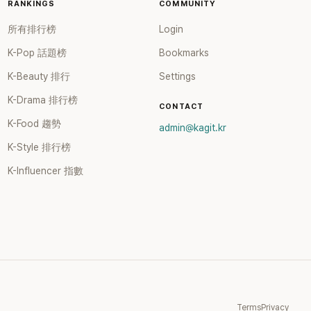
RANKINGS
COMMUNITY
所有排行榜
Login
K-Pop 話題榜
Bookmarks
K-Beauty 排行
Settings
K-Drama 排行榜
CONTACT
K-Food 趨勢
admin@kagit.kr
K-Style 排行榜
K-Influencer 指數
Terms
Privacy