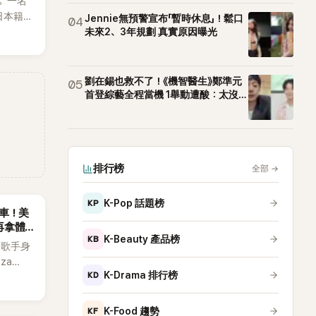
。一名
T等偶像
日本籍女
Jennie無預警宣布「暫時休息」！鬆口
04
生，最終
未來2、3年規劃 真實原因曝光
也讓不
，死者
外界停
劉在錫也救不了！《機智醫生》鄭準元
05
首登綜藝全程當機 1舉動遭酸：太沒誠
意
排行榜
全部
→
KP
K-Pop 話題榜
慘翻車！美
再拿體
KB
K-Beauty 產品榜
個人歌手身
za
KD
K-Drama 排行榜
擔任該音
OP女
，演出結
KF
K-Food 趨勢