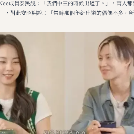
INee成員泰民說：「我們中三的時候出道了。」，兩人
」，對此安昭熙說：「當時那個年紀出道的偶像不多，所
M
u
t
e