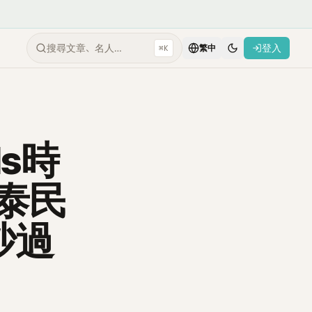
搜尋文章、名人…
登入
⌘K
繁中
ls時
e泰民
吵過