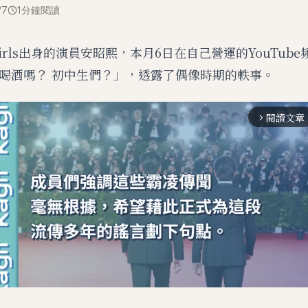
/7
1分鐘閱讀
 Girls出身的演員安昭熙，本月6日在自己營運的YouTub
喝酒嗎？ 初中生們？」，透露了偶像時期的軼事。
閱讀文章
arrow_forward_ios