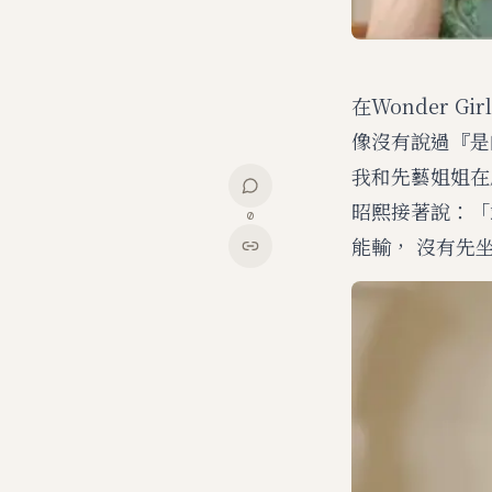
在Wonder 
像沒有說過『是
我和先藝姐姐在
昭熙接著說：「
0
能輸， 沒有先