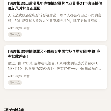
K-POP
【深度报道】出道没几年也在拍纪录片？业界曝OTT疯狂拍偶
背后，究竟隐藏了多少商机和收益，都是我们下面将要一起讨
像纪录片的真正原因
论的内容。 从偶像的周边商品开始，自K-POP开始流行后市场
无论是戏剧还是电影等影视作品，每个人都会有自己不同的喜
逐渐扩大，除了专辑本身外，艺人明星的周边商品也成为粉丝
好，然而能引起大多数人的共鸣和关注的，除了必须具有趣味
主要消费的项目之一，而销售途径也从单一的实体店面（例
性外，是否具有大众性也是非常重要的。 然而，说到娱乐产
如：唱片行）转向在线购物，甚至开始推出限定的“快闪店”等
3 年前
Admin
业，Kpop在全球的蔓延速度可以说是相当快的，不仅席卷了亚
实体销售据点，来刺激消费。 尽管在线购买周边商品现在并不
简体中文
洲，也逐渐向欧美市场发展。但是与全球音乐市场相比，它还
稀奇，但在韩国娱乐产业中，最早转战在线销售的可以说是SM
不能算是大众和主流的程度。 换句话说，Kpop比起被路人收
以及YG。他们不仅独立开设在线途径（例如：SMTOWN），
听，更依赖于拥有固定的粉丝基础群体，以维持短时间内或是
而且准确的看中了海外市场的潜力，让非本地的粉丝能更方便
K-BIZ
【深度报道】害怕得罪又不能放弃中国市场？男女团「中输」竟
一段时间的大量收听。 既然Kpop和偶像等主题具有一定的局
地进行购买。 除了销售渠道的改变，许多公司还会另外推出地
有如此差距！
限性，那么为什么近两三年来OTT平台仍然持续制作以偶像为
区性周边，例如日本限定周边、欧美国家限定商品等。但是一
最近，由HYBE打造并在电视台JTBC播出的新选秀节目《R U
主题的纪录片呢？除了粉丝，真的有人会看这样的纪录片吗？
味的推出周边商品就一定能卖出去吗？如何刺激粉丝购买以及
NEXT？》，因参赛的22名选手中没有任何一位中国籍成员而引
因为纪录片不像一般的影视作品，有明确的台词和剧情、角色
计算收益也是公司必须去策划及考量的事。 "偶像明星周边商
起关注。此外，先前BTS的成员SUGA在直播中提到当前韩国
设定，而是以叙事角度去表达事件和经验，所以纪录片通常吸
品"顾名思义就是与偶像明星相关的产品，但现在仅仅以与偶像
3 年前
Admin
艺人无法在中国活动的实情，使得"中国"与KPOP的关系再度引
引的是对该事件和领域或特定对象有兴趣的人群为主要听众。
明星的关联来包装商品是不够的，而是开始强调专属感以及如
简体中文
发一阵讨论。 尽管许多人在政治上对中国有着不同的看法，但
尽管纪录片的受众相当有限，但不难发现这几年间，许多OTT
何与粉丝互动和连接。例如，许多公司会推出成员限定生日周
无法否认的是，无论是哪个国家，都无法轻易舍弃及忽视中国
平台都抢着制作偶像的纪录片。 据韩国媒体"spotvnews"的报
边，不仅创造出专属感，也让购买生日周边商品成为庆祝偶像
庞大的市场效应。 就像SM当初推出Super Junior时，加入了
道指出，偶像纪录片之所以不断制作，不仅是希望能让大众看
明星生日的一种方式。 此外，在音乐会上挥舞的应援棒是艺人
韩语乐坛中的第一位中国籍成员韩庚，到为了进入中国市场而
到偶像在舞台上华丽的一面，也希望能将舞台背后的真实面貌
和粉丝建立联系和互动的实物之一。粉丝可以通过应援棒为艺
挑选更多中国成员加入的EXO，以至于许多经纪公司也纷纷开
呈现出来。 有一家策划公司的业内制作人表示：“无论从内容
人加油，甚至可以使用中控系统使应援棒随着台上的演出变换
現在熱讀