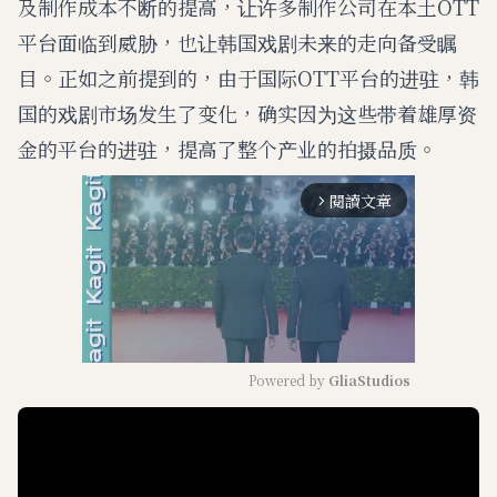
及制作成本不断的提高，让许多制作公司在本土OTT
平台面临到威胁，也让韩国戏剧未来的走向备受瞩
目。正如之前提到的，由于国际OTT平台的进驻，韩
国的戏剧市场发生了变化，确实因为这些带着雄厚资
金的平台的进驻，提高了整个产业的拍摄品质。
閱讀文章
arrow_forward_ios
Powered by 
GliaStudios
M
u
t
e