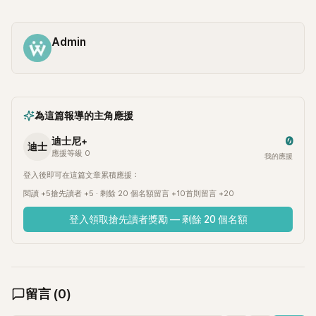
Admin
為這篇報導的主角應援
0
迪士尼+
迪士
應援等級 0
我的應援
登入後即可在這篇文章累積應援：
閱讀 +5
搶先讀者 +5 · 剩餘 20 個名額
留言 +10
首則留言 +20
登入領取搶先讀者獎勵 — 剩餘 20 個名額
留言
(
0
)