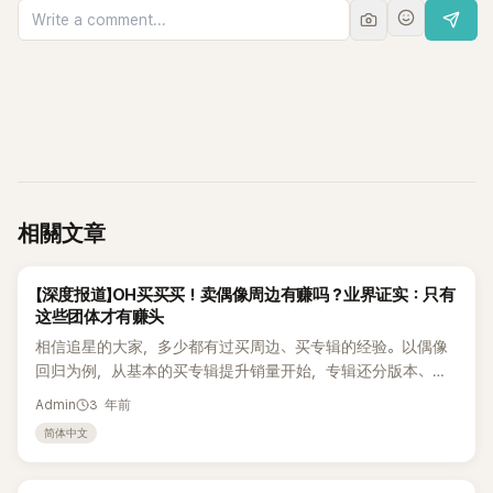
相關文章
K-BIZ
【深度报道】OH买买买！卖偶像周边有赚吗？业界证实：只有
这些团体才有赚头
相信追星的大家，多少都有过买周边、买专辑的经验。以偶像
回归为例，从基本的买专辑提升销量开始，专辑还分版本、随
机小卡、不同通路特典、签售专辑特典到智能专辑甚至是后续
3 年前
Admin
专辑，买都买不完。 然而，这还不是结束，如果偶像开演唱会
简体中文
或见面会就会需要购买手灯、官方MD（商品），即使不办活
动，也会有各种联名代言或是从偶像延伸出的虚拟角色等相关
商品。虽然购不购买是个人选择，但在这些商品和营销手段的