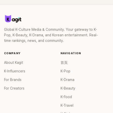
式传播或市场化偶像艺人，也是一种开发新群众的另类方式。
等，再加上手电筒本身的单价稍高，因此大部分的基本订购数
女团的核心粉丝群体并没有男团的多，因此在成本上，女团的
尽管影片中大部分的内容更能引起粉丝的共鸣，但也通过叙述
量是从1万个开始，订购越多，单价就能被压低。 而最令人感
依赖程度和占比相较男团来的高一些。 当时BTS以专辑《MAP
型的模式，相较在舞台上或是强烈的动态模式让艺人偶像能展
到意外的是，最受粉丝欢迎也是最畅销的MD则是写真集。虽然
OF THE SOUL：7》创下337万张的销售记录来看，中输占比就
现出与众不同的一面。
特殊纸张本身就不便宜，加上装订修改等费用都偏高，但因为
占了约77万张左右，乍看之下好像「中输」程度颇高，但以女团
深受粉丝喜爱，所以销量上依旧不减。 尽管销售艺人周边商品
aespa在首周创下142万张的销售记录中，中输约为80万张；
的收益相当可观，但专家坦言，“销售周边商品的收益确实很
Global K-Culture Media & Community. Your gateway to K-
女团IVE在专辑《After Like》首周创下90万张的销售记录，经过
多，但除非是有名的大势团体或艺人明星，基本上能获利的规
Pop, K-Beauty, K-Drama, and Korean entertainment. Real-
三次的总加后，最终中输含量高达65万张等数字来看，比起男
模也相当有限”。 也许，现今有不少的经纪公司仍在激烈的市
time rankings, news, and community.
团，女团依旧是相较依赖于中输的。 或许有些人会说，相比中
场竞争中，推出寻求新颖和变化的设计和产品来吸引粉丝，但
国，欧美和日本市场也不可小觑，但这种说法并不适用于新人
消费始终是个人选择，无论购买的多还是购买的少，粉丝或消
COMPANY
NAVIGATION
或是人气中等的团体。换句话说，要在相对闭关锁国的日本市
费者是否有能力购买，不造成浪费都是接下来需要面对的问
场站稳脚跟，并非易事。据韩媒调查显示，以BTS和
题。（待续）
About Kagit
首頁
SEVENTEEN在日本的人气，直接进口销售量是20万到40万张
K-Influencers
K-Pop
左右，而以女团TWICE的个人专辑销量也停留在10万张左右。
尤其在新人团体中，差距更为明显，比如女团aespa在日本的
For Brands
K-Drama
销量最高约为8万张，但与其在中国的销量高达近80万张相
比，简直无法相提并论。 此外，韩国媒体认为，相比以男偶像
For Creators
K-Beauty
为主的市场，中国女团的粉丝基数正在积极成长，甚至足以支
K-Food
撑团体大部分的总销量并与男团抗衡。由于与日本偏爱可爱青
春又清纯的女偶像类型相比，中国偏爱的概念则是强烈的Girl
K-Travel
Crush风格。有评论家认为，由于中国当地的女性社经地位逐