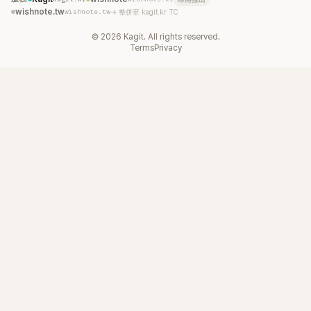
wishnote.tw
wishnote.tw
→ 整併至 kagit.kr TC
©
2026
Kagit. All rights reserved.
Terms
Privacy