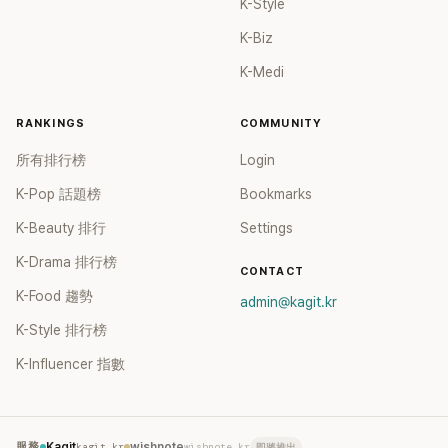
K-Style
渐提高，因此以女性为主流消费族群逐渐扩大，特别的是，在
娱乐产业中展现的“女性经济”更为明显。 以HYBE为例，虽然
K-Biz
早有不选拔中国练习生等传言，部分公司的粉丝们经常会以
K-Medi
HYBE不受中国市场的限制而感到自豪，但从HYBE旗下的女团
来看，唱片的销售仍然需要中国市场。像是新人女团
NewJeans在出道的几次回归中，保守估计，中国市场的销售
RANKINGS
COMMUNITY
量最高仍然占了30万张以上，占了初期销售量的一半左右。甚
所有排行榜
Login
至比中国市场销售份额较弱的LE SSERAFIM也至少有20万张的
销售量，占初期销售的30%以上。 尽管这并不是说，女团就绝
K-Pop 話題榜
Bookmarks
对的依赖于中国输，而是在男女团无论是在市场还是粉丝的组
K-Beauty 排行
Settings
成结构上本就不太相同且持续在变动当中，就有如早期常说
的，女团卖的是音源，男团卖的是专辑，但如今男团的音源成
K-Drama 排行榜
CONTACT
绩也明显有了起色，女团专辑要卖破百万也非难事，都能感受
K-Food 趨勢
到KPOP市场的转变，也让经纪公司在市场策略上有了更多需
admin@kagit.kr
要改变及调整的挑战，因为无论是否依赖于中国，“过度依赖”
K-Style 排行榜
于单一市场都会是艺人在未来发展上的潜在风险。
K-Influencer 指數
服務
Kagit
kagit.kr
wishnote
wishnote.kr
即將推出