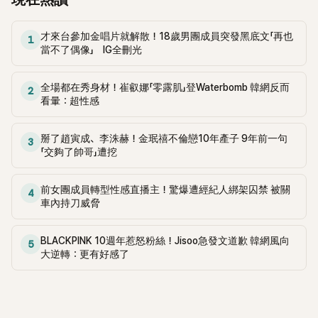
始推出中国小分队等手法，KPOP早已对广大的中国市场抱持
制作人的立角度，还是从大众的视角来看，偶像团体的成员都
颜色，当台上的艺人在热歌热舞的同时，台下的粉丝们可以通
着相当大的野心。 但是无论如何也没想到，一切却因2016年的
是非常有趣的人物”。 更深入的解释，"作为艺人需要展示出符
过不同的应援棒颜色，参与在表演中，仿佛和艺人融为一体一
萨德反导弹系统事件，让中韩之间的关系越发紧张，中国更是
才來台參加金唱片就解散！18歲男團成員突發黑底文「再也
合公司策划的特定团体的世界观或表演，但在舞台上又要求展
1
起完成演出。 然而，难道艺人非得发专辑回归、有活动或是特
當不了偶像」 IG全刪光
直接开启了对韩国的各种限制，并将范围扩大至演艺圈等艺人
现完美、展现洒脱的魅力，这也间接体现出偶像们肩负着无法
定节日才能卖周边产品吗？许多公司也开始寻找品牌合作推出
活动，因此韩国艺人想要在中国发展可以说是难上加难。 尽管
完全表达自己的双重任务"。 那么如何选择拍摄团体和人才
联名商品，或是设计虚拟角色等原创商品进行销售，再通过之
失去了庞大的中国市场，但很多经纪公司仍未放弃中国商机。
呢？相关人士透露，由于更多样化的内容都在同时竞争，因此
前提到的快闪店、短期概念店来吸引粉丝，并采取"限时、限
全場都在秀身材！崔叡娜「零露肌」登Waterbomb 韓網反而
2
除了选择加入中国籍成员到团体中，间接刺激所谓的“中输”销
从产业的角度来看，最近受到强烈关注的团体数量增加，大众
看暈：超性感
量"的营销方式来刺激购买。 但究竟通过销售周边商品能赚取
量，他们还一直在使用“微博”、“抖音”等社交软件与中国粉丝
的喜好也越来越被细分的情况下，即使只关注一个组合或一个
多少收益呢？某家发行明星周边商品的代理公司就曾表示：“现
互动。 由于中输的影响力不仅体现在专辑销量上，也带动了其
成员，也能充分引起有意义的关注度。 然而，并不是说只有大
今相比通过音乐获得的收益，销售周边的收益更大。” 从去年
掰了趙寅成、李洙赫！金珉禧不倫戀10年產子 9年前一句
3
余的周边等代言商品的销售。但说穿了，想要赚中国的钱也并
势偶像才有资格拍纪录片，如前文所说，由于纪录片本身在受
的韩国四大经纪公司来看，JYP娱乐第一季度的MD销售额比前
「交夠了帥哥」遭挖
非想象中的容易，由于中国市场一直是K-POP产业的敏感争论
众群体上有一定的限制，因此如果先从更有话题性或知名度的
一年上升了168%，而HYBE仅在销售MD上，第一季度的销售
点之一，因此时常可能会一些政治或是国际赛事等议题引发争
团体开始，吸引公众会更加容易。 就像2020年Netflix请来了
额就达到682亿韩币。 此外，YG拥有负责MD的上市子公司YG
前女團成員轉型性感直播主！驚爆遭經紀人綁架囚禁 被關
议，也让艺人陷入被中韩网友攻击的目标。 尽管目前KPOP试
4
女团Blackpink拍摄「BLACKPINK: 照亮天空」，Disney+ 更加积
PLUS在去年度的第一季度报告中表现亮眼，销售额也持续增
車內持刀威脅
图减少对中国市场的依赖，转向欧美等国际路线，并持续加强
极地规划了以韩国偶像为主题的纪录片内容。 像是BTS完整纪
加。而SM娱乐的周边商品销售，销售额也占了20%，收益相当
艺人在日本的发展，但从每次的专辑商品等销售数字来看，中
录片「BTS纪念碑：星辰之外」，和成员 J-Hope 的个人纪录片
可观。 然而，依靠艺人销售周边商品来获利容易吗？业界人士
国仍然是一个无法忽视的存在，而这样的情况从现今的男女团
「j-hope IN THE BOX」。 此外，还有出道进入第18年的Super
BLACKPINK 10週年惹怒粉絲！Jisoo急發文道歉 韓網風向
表示，“除非是SM娱乐或HYBE娱乐等大型策划公司，否则MD
5
来看，情形又有些许的不同。 由于"中输"是个少则10-20万
大逆轉：更有好感了
Junior的背后故事《Super Junior：The Last Man Standing》，
商品无法持续销售。”这是因为，粉丝规模越大，MD产品的种
张，多则70-80万张的存在，也许对前几年只有几十万张的专
而师弟NCT 127则是以世界巡演过程的制作了《NCT 127: The
类也随之增多，但商品数量以及是否会成为大量库存问题，也
辑销量来说，影响力还没那么大，但如今逐渐迈入百万专辑销
Lost Boys》。以及即将在这月上映的《TOMORROW X
是经纪公司必须考虑和承担的事情。 根据韩国媒体《The Fact》
量的时代，"中输"的多寡，也掌握着多半团体的销量成绩。 根
TOGETHER: OUR LOST SUMMER》。 实际上，通过纪录片方
的报道，以手电筒为例，最少的生产数量是5000个到1万个不
据韩国媒体《Media us》的报道，无论是在国内还是海外，由于