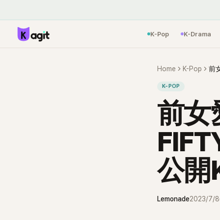
K-Pop
K-Drama
Home
K-Pop
K-POP
前女
FIF
公開
Lemonade
2023/7/8