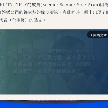
FTY FIFTY的成員(Keena、Saena、Sio、Aran
ract娛樂公司的獨家契約違反訴訟，與此同時，網上出現
KT代表（全鴻俊）的貼文。
閱讀文章
arrow_forward_ios