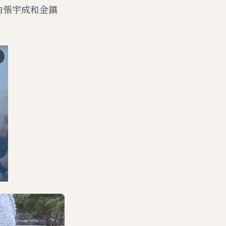
由張宇成和金鎮