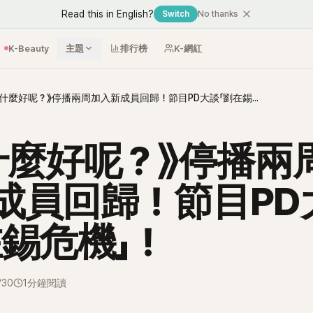
Read this in English?
Switch
No thanks
K-Beauty
主題
排行榜
K-網紅
《玩什麼好呢？》停播兩周加入新成員回歸！節目PD大談「劉在錫危機」！
什麼好呢？》停播兩
成員回歸！節目PD
在錫危機」！
/30
1分鐘閱讀