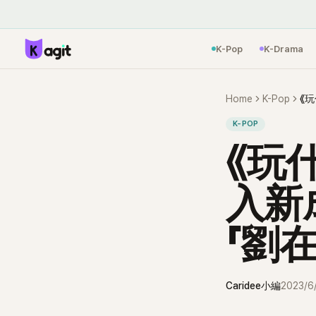
K-Pop
K-Drama
Home
K-Pop
K-POP
《玩
入新
「劉
Caridee小編
2023/6