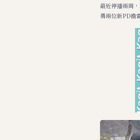
最近停播兩周，
勇兩位新PD擔