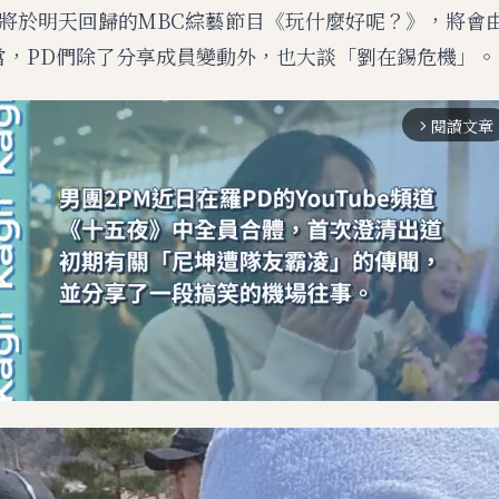
將於明天回歸的MBC綜藝節目《玩什麼好呢？》，將會
當，PD們除了分享成員變動外，也大談「劉在錫危機」。
閱讀文章
arrow_forward_ios
M