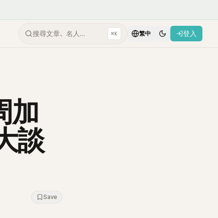
搜尋文章、名人…
登入
⌘K
繁中
周加
大談
Save