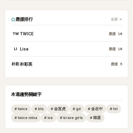
應援排行
全部
→
TW
TWICE
應援
10
LI
Lisa
應援
10
朴彩
朴彩英
應援
5
本週趨勢關鍵字
#
twice
#
bts
#
金宣虎
#
gd
#
金在中
#
txt
#
twice mina
#
ive
#
brave girls
#
韓星