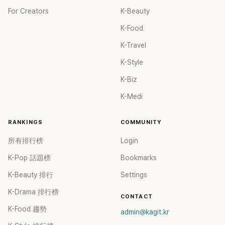
For Creators
K-Beauty
K-Food
K-Travel
K-Style
K-Biz
K-Medi
RANKINGS
COMMUNITY
所有排行榜
Login
K-Pop 話題榜
Bookmarks
K-Beauty 排行
Settings
K-Drama 排行榜
CONTACT
K-Food 趨勢
admin@kagit.kr