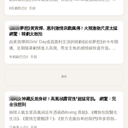
終不幸身亡，消息曝光後震驚韓網，也讓不少粉絲湧入社群平
2 天前
K氏鄉民
台哀悼。事發後，死者親友也陸續出面證實噩耗，並呼籲外界
停止揣測，盼逝者安息。
韓劇
《給你夢想》黃寅燁、惠利激情床戲瘋傳！火辣激吻尺度太猛
網驚：韓劇太敢拍
由黃寅燁與Girls' Day成員惠利主演的韓劇《給你夢想》於今年開
播，近期隨著劇情進入高潮，男女主角的感情線快速升溫。最
新播出的第8集不僅上演火辣吻戲，更接連出現床戲橋段，讓
2 天前
年糕歐巴
相關片段在網路上瘋傳，引發觀眾熱烈討論。
廣告
韓星
清純女神藏反差身材！高胤禎露背洩「超猛背肌」 網驚：完
全沒想到
南韓人氣女星高胤禎近年憑藉《Moving 異能》、《機智住院醫生
生活》、《愛情怎麼翻譯？》、《努力克服自卑的我們》等多部熱門
作品，躍升為韓劇新一代女神代表，不僅演技備受肯定，精緻
2 天前
江南美人