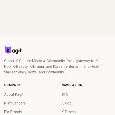
Global K-Culture Media & Community. Your gateway to K-
Pop, K-Beauty, K-Drama, and Korean entertainment. Real-
time rankings, news, and community.
COMPANY
NAVIGATION
About Kagit
首頁
K-Influencers
K-Pop
For Brands
K-Drama