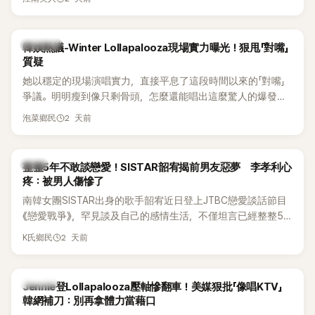
五官與清新空靈的氣質也擄獲大批粉絲。近日，她因分享一組
近況照意外掀起熱議，不是因為仙氣十足的美貌，而是藏在纖
細身材下的超狂背肌與肩膀線條，反差感十足，讓不少網友看
熱議討論
韓娛熱議-Winter Lollapalooza現場實力曝光！狠甩「對嘴」
傻直呼：「原來她身材這麼猛！」
質疑
她以穩定的現場演唱實力，直接平息了這段時間以來的「對嘴」
爭議。明明瘦到像只剩骨頭，怎麼還能唱出這麼驚人的爆發力
和音量？
2 天前
泡菜鄉民
韓星
整整5年不敢談戀愛！SISTAR韶宥揭前男友惡夢 李孝利心
疼：被男人傷慘了
南韓女團SISTAR出身的歌手韶宥近日登上JTBC戀愛談話節目
《戀愛戰爭》，罕見談及自己的感情生活，不僅坦言已經整整5
年沒有談戀愛，更首度透露空窗至今的原因，全與上一段戀情
2 天前
K氏鄉民
有關，一番真心告白讓現場來賓都相當震驚。
K-POP
Jennie登Lollapalooza壓軸慘翻車！美媒狠批「像唱KTV」
韓網補刀：別再拿體力當藉口