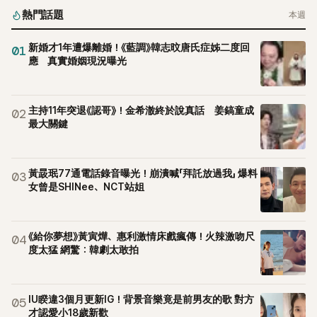
熱門話題
本週
新婚才1年遭爆離婚！《藍調》韓志旼唐氏症姊二度回
01
應 真實婚姻現況曝光
主持11年突退《認哥》！金希澈終於說真話 姜鎬童成
02
最大關鍵
黃晸珉77通電話錄音曝光！崩潰喊「拜託放過我」 爆料
03
女曾是SHINee、NCT站姐
《給你夢想》黃寅燁、惠利激情床戲瘋傳！火辣激吻尺
04
度太猛 網驚：韓劇太敢拍
IU睽違3個月更新IG！背景音樂竟是前男友的歌 對方
05
才認愛小18歲新歡