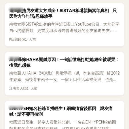
稱的單方面騷擾。如今，韓媒《Dispatch》再曝光雙方77通電話
的錄音內容，而A也首度承認自己過去曾是SHINee、NCT等偶
K-POP
遭閨蜜搶男友還大方成全！SISTAR孝琳親揭當年真相 只
像團體的「站姐」，事件持續延燒。
因對方「1句話」忍痛放手
南韓女團SISTAR出身的孝琳近日登上YouTube節目，大方分享
自己的戀愛觀，更首度坦承過去曾遭最好的朋友搶走男友。她
表示，當時選擇瀟灑放手，但如果同樣的事情現在再發生，「我
1 天前
K氏鄉民
絕對不會坐視不管」，直率發言掀起熱議。
韓星
星首曝嫁HAHA關鍵原因！一句話徹底打動她 網全被暖哭：
換我也想嫁
南韓藝人HAHA（河東勳）與歌手星（별，本名金高恩）於2012
年結婚，婚後育有兩子一女，一家五口生活幸福美滿，也是韓
國演藝圈公認的模範夫妻。近日，星首度公開當年決定嫁給
2 天前
江南美人
HAHA的關鍵原因，竟是一句讓她至今仍難忘的話，也成為她
點頭步入婚姻的最大理由。
K-POP
ENHYPEN知名粉絲直播輕生！網瘋猜背後原因 親友痛
喊：請不要再揣測
韓國近日發生一起令人震驚的悲劇。一名在ENHYPEN粉絲圈
頗具知名度的日本籍女粉絲，日前在TikTok直播期間輕生，最