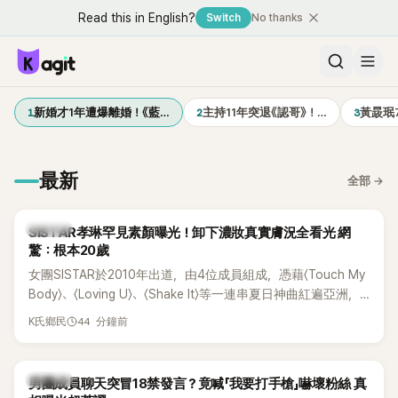
Read this in English?
Switch
No thanks
1
2
3
新婚才1年遭爆離婚！《藍…
主持11年突退《認哥》！…
黃晸珉
最新
全部
→
K-POP
SISTAR孝琳罕見素顏曝光！卸下濃妝真實膚況全看光 網
驚：根本20歲
女團SISTAR於2010年出道，由4位成員組成，憑藉〈Touch My
Body〉、〈Loving U〉、〈Shake It〉等一連串夏日神曲紅遍亞洲，
獲封「夏日女王」。不過，團體在出道滿7年後宣布解散，成員各
44 分鐘前
K氏鄉民
自投入個人演藝事業。向來以性感火辣形象和強大舞台氣場著
稱的孝琳，近日在社群分享與「排球女王」金軟景聚餐的日常，
不僅展現兩人多年不變的好交情，她幾乎素顏入鏡的真實模
K-POP
男團成員聊天突冒18禁發言？竟喊「我要打手槍」嚇壞粉絲 真
樣，也意外掀起網友熱議。