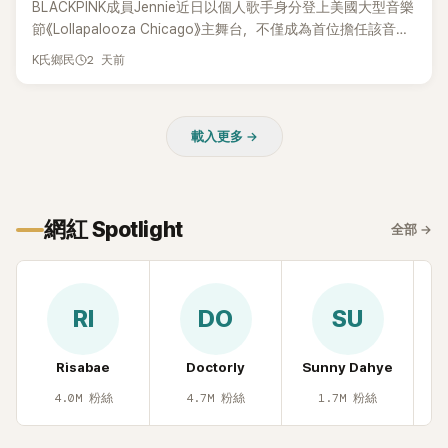
BLACKPINK成員Jennie近日以個人歌手身分登上美國大型音樂
節《Lollapalooza Chicago》主舞台，不僅成為首位擔任該音樂
節Headliner（壓軸主秀）的K-POP女SOLO歌手，寫下全新紀
2 天前
K氏鄉民
錄。然而，演出結束後卻掀起兩極評價，不僅現場歌唱實力遭
部分網友質疑，就連美國當地媒體也毫不留情給出負評，甚至
形容整場演出「就像一場豪華KTV」。
載入更多 →
網紅 Spotlight
全部
→
RI
DO
SU
Risabae
Doctorly
Sunny Dahye
H
4.0M
粉絲
4.7M
粉絲
1.7M
粉絲