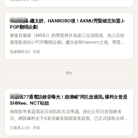
鴉、滑板等文化元素。雖然並非出身四大經紀公司，仍憑藉鮮
明的音樂風格，在海外尤其是歐美市場累積不少人氣，逐漸成
為第五代女團中極具辨識度的新生代代表之一。
熱議討論
韓娛熱議-繼太妍、HANRORO後！AKMU秀賢確定加盟J-
POP翻唱企劃
樂童音樂家（AKMU）的秀賢將作為第三位演唱者，加入目前
廣受歡迎的J-POP翻唱企劃。繼太妍和Hanroro之後，秀賢已
獲選為第三首翻唱歌曲的主唱，並於近期完成錄音。
1 天前
泡菜鄉民
廣告
韓星
黃晸珉77通電話錄音曝光！崩潰喊「拜託放過我」 爆料女曾是
SHINee、NCT站姐
南韓影帝黃晸珉近日深陷私生活爭議，經紀公司日前強硬表
示，網路爆料女子A某涉嫌長期跟蹤黃晸珉，已正式採取法律
行動。不過，A並未停止發聲，持續透過社群平台公開爆料，反
1 天前
江南美人
駁經紀公司的說法，強調兩人一直維持雙向聯繫，並非外界所