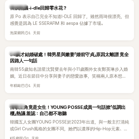
熱議討論
韓娛熱議-i-dle回歸零水花？
原 Po 表示自己完全不知道I-DLE 回歸了，雖然雨琦很漂亮，但
感覺是因為 LE SSERAFIM 和 aespa 佔據了市場。
1 天前
泡菜鄉民
韓星
54歲才結婚破處！韓男星與嫩妻「婚前守貞」原因太離譜 竟全
因路人一句話
南韓55歲知名諧星沈賢燮去年與小11歲圈外女友鄭英琳步入婚
姻，近日在節目中分享與妻子的戀愛故事，笑稱兩人原本想享
受兩人世界，沒想到站在飯店門口時竟被路人認出，還一路替
1 天前
年糕歐巴
他們加油打氣，讓他害羞到最後直接放棄進飯店，意外成了婚
前一直堅守「婚前守貞」的原因之一。
K-POP
情歌主角竟是女生！YOUNG POSSE成員一句話掀「低調出
櫃」熱議 羞認：自己都不敢聽
韓國五人女團YOUNG POSSE於2023年出道，與一般主打清純
或Girl Crush風格的女團不同，她們以濃厚的Hip-Hop元素、自
創Rap及成員親自參與創作為特色，MV也融入美式街頭、塗
1 天前
K氏鄉民