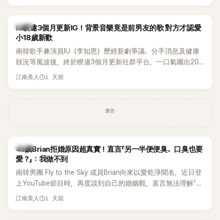
Rosé與Jennie出席，Lisa則因行程安排確定缺席，再度引發粉
絲熱議。
韓星
IU睽違3個月更新IG！背景音樂竟是前男友的歌 對方才認愛
小18歲新歡
南韓歌手兼演員IU（李知恩）歷經新劇爭議、分手消息及健康
狀況等風波後，終於睽違3個月更新社群平台，一口氣曬出20
張近況照，讓大批粉絲又驚又喜。不過，比起照片本身，更引
1 天前
江南美人
發熱議的是，她竟選用前男友張基河所屬樂團的歌曲作為背景
音樂，意外掀起韓網討論。
廣告
韓星
45歲Brian拒婚原因超真實！直言「另一半便便臭、口臭也要
愛？」：我做不到
南韓男團 Fly to the Sky 成員Brian向來以愛乾淨聞名，近日登
上YouTube節目時，再度談到自己的婚姻觀，直言無法理解「連
另一半的口臭、便便臭都要愛」這種說法，更大方表明自己是不
1 天前
江南美人
婚主義者，一番超直白發言掀起熱議。