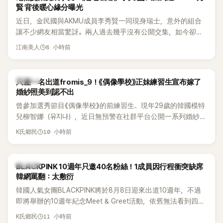
賢 背後暖心緣分曝光
近日，金民國與AKMU成員李秀賢一同現身瑞士，意外的組合
讓不少網友相當驚訝。兩人過去幾乎沒有公開交集，如今卻一
起踏上瑞士之旅，也讓粉絲紛紛好奇：「他們到底是怎麼認識
8 小時前
江南美人
的？」
K-POP
只差一名出道fromis_9！《偶像學校》正妹練習生宣布嫁了
婚紗照美到認不出
曾參加選秀節目《偶像學校》的前練習生、現年29歲的韓國模特
兒柳智娜（유지나），近日無預警在社群平台公開一系列婚紗
照，親自宣布即將步入婚姻，消息曝光後讓不少曾追看節目的
10 小時前
K氏鄉民
粉絲又驚又喜，紛紛送上祝福。
K-POP
BLACKPINK 10週年只邀40名粉絲！1成員因行程衝突缺席
韓網罵翻：太敷衍
韓國人氣女團BLACKPINK將於8月8日迎來出道10週年，不過
即將舉辦的10週年紀念Meet & Greet活動，依舊無法看到四人
合體。根據韓媒《MyDaily》7日報導，當天將由Jisoo（智秀）、
11 小時前
K氏鄉民