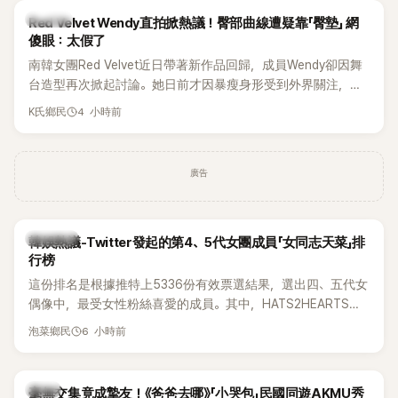
K-POP
Red Velvet Wendy直拍掀熱議！臀部曲線遭疑靠「臀墊」 網
傻眼：太假了
南韓女團Red Velvet近日帶著新作品回歸，成員Wendy卻因舞
台造型再次掀起討論。她日前才因暴瘦身形受到外界關注，又
被質疑在舞台上使用臀墊，如今最新打歌舞台曝光後，再度因
4 小時前
K氏鄉民
身形比例引發熱議。
廣告
熱議討論
韓娛熱議-Twitter發起的第4、5代女團成員「女同志天菜」排
行榜
這份排名是根據推特上5336份有效票選結果，選出四、五代女
偶像中，最受女性粉絲喜愛的成員。其中，HATS2HEARTS成
員包攬了前三名，展現了她們在女性社群中的高人氣。
6 小時前
泡菜鄉民
韓星
毫無交集竟成摯友！《爸爸去哪》「小哭包」民國同遊AKMU秀