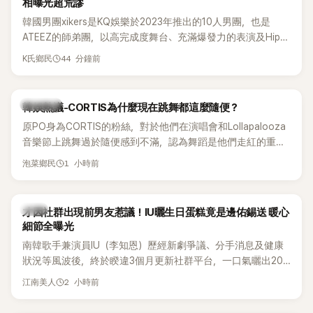
相曝光超荒謬
韓國男團xikers是KQ娛樂於2023年推出的10人男團，也是
ATEEZ的師弟團，以高完成度舞台、充滿爆發力的表演及Hip-
Hop風格聞名，出道後迅速累積大批海內外粉絲，近年也陸續
44 分鐘前
K氏鄉民
登上Lollapalooza等國際大型音樂節，展現新生代男團的舞台
實力。
熱議討論
韓娛熱議-CORTIS為什麼現在跳舞都這麼隨便？
原PO身為CORTIS的粉絲，對於他們在演唱會和Lollapalooza
音樂節上跳舞過於隨便感到不滿，認為舞蹈是他們走紅的重要
原因，希望他們能更認真地表演。
1 小時前
泡菜鄉民
韓星
才因社群出現前男友惹議！IU曬生日蛋糕竟是邊佑錫送 暖心
細節全曝光
南韓歌手兼演員IU（李知恩）歷經新劇爭議、分手消息及健康
狀況等風波後，終於睽違3個月更新社群平台，一口氣曬出20
張近況照，讓大批粉絲又驚又喜。其中，一張生日蛋糕照意外
2 小時前
江南美人
掀起熱議，不僅送禮人的身分曝光，就連貼文背景音樂也被眼
尖網友發現暗藏玄機，在韓網引發兩波討論。