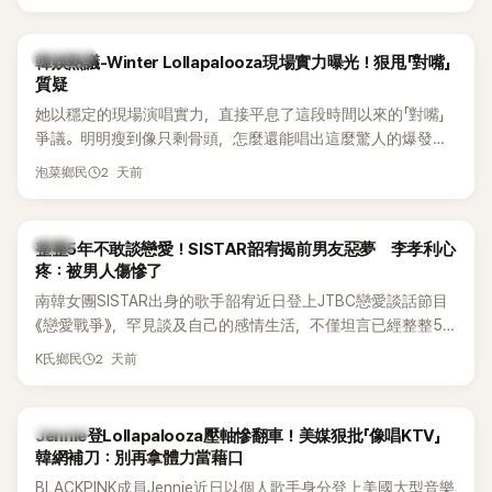
五官與清新空靈的氣質也擄獲大批粉絲。近日，她因分享一組
近況照意外掀起熱議，不是因為仙氣十足的美貌，而是藏在纖
細身材下的超狂背肌與肩膀線條，反差感十足，讓不少網友看
熱議討論
韓娛熱議-Winter Lollapalooza現場實力曝光！狠甩「對嘴」
傻直呼：「原來她身材這麼猛！」
質疑
她以穩定的現場演唱實力，直接平息了這段時間以來的「對嘴」
爭議。明明瘦到像只剩骨頭，怎麼還能唱出這麼驚人的爆發力
和音量？
2 天前
泡菜鄉民
韓星
整整5年不敢談戀愛！SISTAR韶宥揭前男友惡夢 李孝利心
疼：被男人傷慘了
南韓女團SISTAR出身的歌手韶宥近日登上JTBC戀愛談話節目
《戀愛戰爭》，罕見談及自己的感情生活，不僅坦言已經整整5
年沒有談戀愛，更首度透露空窗至今的原因，全與上一段戀情
2 天前
K氏鄉民
有關，一番真心告白讓現場來賓都相當震驚。
K-POP
Jennie登Lollapalooza壓軸慘翻車！美媒狠批「像唱KTV」
韓網補刀：別再拿體力當藉口
BLACKPINK成員Jennie近日以個人歌手身分登上美國大型音樂