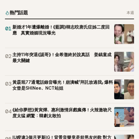
熱門話題
本週
新婚才1年遭爆離婚！《藍調》韓志旼唐氏症姊二度回
01
應 真實婚姻現況曝光
主持11年突退《認哥》！金希澈終於說真話 姜鎬童成
02
最大關鍵
黃晸珉77通電話錄音曝光！崩潰喊「拜託放過我」 爆料
03
女曾是SHINee、NCT站姐
《給你夢想》黃寅燁、惠利激情床戲瘋傳！火辣激吻尺
04
度太猛 網驚：韓劇太敢拍
IU睽違3個月更新IG！背景音樂竟是前男友的歌 對方