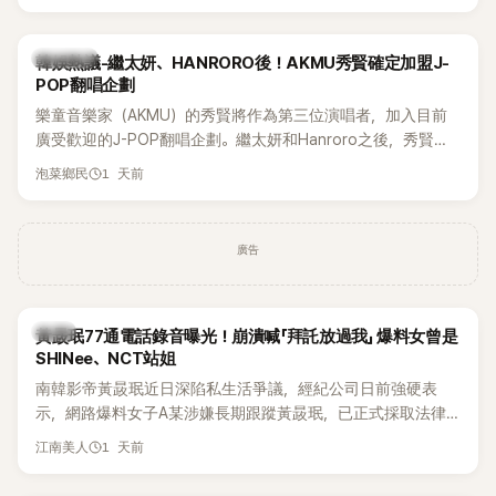
鴉、滑板等文化元素。雖然並非出身四大經紀公司，仍憑藉鮮
明的音樂風格，在海外尤其是歐美市場累積不少人氣，逐漸成
為第五代女團中極具辨識度的新生代代表之一。
熱議討論
韓娛熱議-繼太妍、HANRORO後！AKMU秀賢確定加盟J-
POP翻唱企劃
樂童音樂家（AKMU）的秀賢將作為第三位演唱者，加入目前
廣受歡迎的J-POP翻唱企劃。繼太妍和Hanroro之後，秀賢已
獲選為第三首翻唱歌曲的主唱，並於近期完成錄音。
1 天前
泡菜鄉民
廣告
韓星
黃晸珉77通電話錄音曝光！崩潰喊「拜託放過我」 爆料女曾是
SHINee、NCT站姐
南韓影帝黃晸珉近日深陷私生活爭議，經紀公司日前強硬表
示，網路爆料女子A某涉嫌長期跟蹤黃晸珉，已正式採取法律
行動。不過，A並未停止發聲，持續透過社群平台公開爆料，反
1 天前
江南美人
駁經紀公司的說法，強調兩人一直維持雙向聯繫，並非外界所
稱的單方面騷擾。如今，韓媒《Dispatch》再曝光雙方77通電話