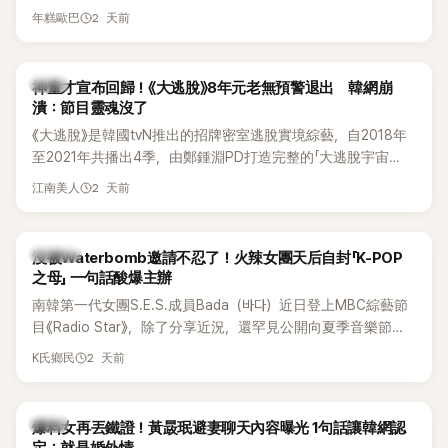
線，召開前所未見的「泳裝記者會」澄清。這場記者會後來還被
2 天前
年糕歐巴
韓國演藝圈點名為流傳至今的「三大記者會」之一。近日她在綜
藝節目中親口回憶這段「隆乳疑雲黑歷史」，話題再度被翻出來
熱議。 2日播出的 SBS 綜藝節目《我的經紀人太難搞－秘書
韓星
神童才宣布回歸！《大逃脫》8年元老無預警退出 韓網崩
鎮》，邀請同時兼顧工作與育兒的演藝圈代表「媽媽群」——李智
潰：節目靈魂沒了
惠、李賢怡、李恩亨，以第13位「My Star」身分登場，分享最真
《大逃脫》是韓國tvN推出的招牌密室逃脫實境綜藝，自2018年
實的生活日常。 節目一開始，李瑞鎮 率先與李智惠會合，兩人
至2021年共播出4季，由鄭鍾淵PD打造完整的「大逃脫宇宙
邊搭車邊聊天，氣氛輕鬆。聊到最近的新聞，李瑞鎮突然直球
（DTCU）」，憑藉燒腦劇情、電影級場景與龐大世界觀，累積
發問：「妳不是上新聞了？說妳去做整形？是人中縮短手術嗎？」
2 天前
江南美人
大批死忠粉絲，被譽為韓國最具代表性的密室逃脫綜藝之一。
一貫犀利又不留情的問法，讓現場瞬間笑成一片。對此，李智
惠也毫不閃躲，淡定接招，兩人鬥嘴默契十足。 話題接著一路
延燒到過去的爭議。李瑞鎮脫口補刀：「妳以前不是還在游泳池
K-POP
沒被Waterbomb邀請不忍了！火辣女團天后自封「K-POP
開過記者會？」直接點名她當年的風波。李智惠聽了忍不住笑
之母」 一句話酸爆主辦
說：「哥怎麼連這個都知道？」李瑞鎮則回嘴：「那時候新聞鬧那
南韓第一代女團S.E.S.成員Bada（바다）近日登上MBC綜藝節
麼大，不知道才奇怪吧。」一來一往，氣氛反而更加輕鬆。 談到
目《Radio Star》，除了分享近況，還罕見公開向夏季音樂節
當年情況，李智惠終於鬆口坦言，當時確實被質疑動過隆胸手
Waterbomb喊話，笑稱自己至今從未受邀演出，更幽默表示：
2 天前
K氏鄉民
術。她回憶：「拍了比基尼照片之後，就開始被說是不是去隆乳
「我名字就叫『Bada（海）』，Waterbomb卻沒找我，這根本只
了。」為了澄清誤會，她只好親自站出來說清楚。 李智惠進一步
是懂了皮毛。」一番話笑翻全場，也引發網友熱議。
解釋，當時隆胸手術幾乎只有「腋下切開」一種方式，「所以我就
韓星
想，既然一直說我有做，那我乾脆把腋下給大家看，證明我根
爆料女再丟鐵證！黃晸珉避妻聊天內容曝光 1句話讓韓網認