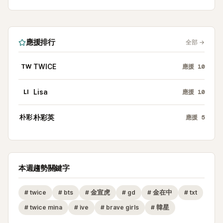
應援排行
全部
→
TW
TWICE
應援
10
LI
Lisa
應援
10
朴彩
朴彩英
應援
5
本週趨勢關鍵字
#
twice
#
bts
#
金宣虎
#
gd
#
金在中
#
txt
#
twice mina
#
ive
#
brave girls
#
韓星