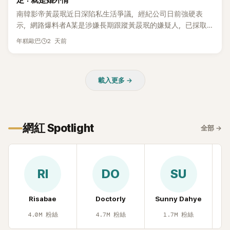
定：就是婚外情
本沒動過。」一句話說完，全場瞬間炸鍋，來賓又驚又笑。 事實
上，早在 2006 年，李智惠就為了證明自己沒有「隆乳」，真的
南韓影帝黃晸珉近日深陷私生活爭議，經紀公司日前強硬表
召開了一場泳裝記者招待會。當時她穿著比基尼站在一排攝影
示，網路爆料者A某是涉嫌長期跟蹤黃晸珉的嫌疑人，已採取
機前，面對媒體擺出各種姿勢，畫面至今仍被網友津津樂道。
法律行動。不過，A某並未因此停止發聲，5日再度透過社群平
2 天前
年糕歐巴
這段為平息爭議、直接公開腋下畫面自證清白的往事再度被提
台公開更多內容，反駁經紀公司的說法，強調兩人的聯繫一直
起，節目現場立刻充滿驚呼聲與笑聲，也再次讓人見識到她面
都是「雙向互動」，並非外界所稱的單方面騷擾。
對流言時「豁出去」的直率性格。其實她過去也曾在 SBS 節目
《脫掉鞋子恢單4Men》 中，親自公開那張當年引發話題的「腋下
載入更多 →
比基尼照」，再次重提這段至今仍被粉絲視為黑歷史代表作的事
件。 回顧李智惠的演藝路，她於 1998 年以混聲團體 S#arp 成
員身分出道，該團在 2000 年代初期紅極一時，由李智惠、徐
智英兩位女成員，以及張錫炫、Chris Kim 兩位男成員組成。不
網紅 Spotlight
全部
→
過後來爆出長達四年的團內霸凌風波，甚至傳出徐智英母親對
李智惠言語辱罵、動手等爭議，最終團體於 2002 年解散。 團
體解散後，李智惠轉型 solo，靠著綜藝與歌唱實力持續活躍演
藝圈。據悉，她當年能加入 S#arp，也與 李尚敏 的賞識有關。
RI
DO
SU
感情方面，李智惠於 2017 年與圈外男友結婚，婚後育有兩個
女兒，一家四口生活幸福美滿。如今除了持續活躍於綜藝節
Risabae
Doctorly
Sunny Dahye
H
目，她經營的 YouTube 頻道也即將突破百萬訂閱，近年內容深
受網友喜愛，再度迎來事業第二春。
4.0M
粉絲
4.7M
粉絲
1.7M
粉絲