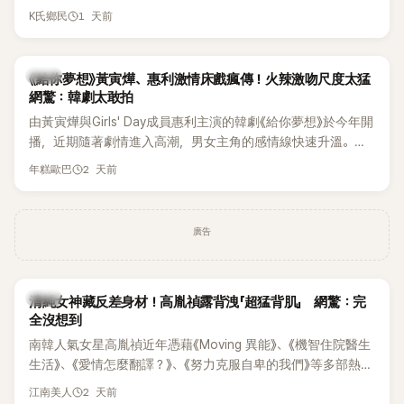
終不幸身亡，消息曝光後震驚韓網，也讓不少粉絲湧入社群平
1 天前
K氏鄉民
台哀悼。事發後，死者親友也陸續出面證實噩耗，並呼籲外界
停止揣測，盼逝者安息。
韓劇
《給你夢想》黃寅燁、惠利激情床戲瘋傳！火辣激吻尺度太猛
網驚：韓劇太敢拍
由黃寅燁與Girls' Day成員惠利主演的韓劇《給你夢想》於今年開
播，近期隨著劇情進入高潮，男女主角的感情線快速升溫。最
新播出的第8集不僅上演火辣吻戲，更接連出現床戲橋段，讓
2 天前
年糕歐巴
相關片段在網路上瘋傳，引發觀眾熱烈討論。
廣告
韓星
清純女神藏反差身材！高胤禎露背洩「超猛背肌」 網驚：完
全沒想到
南韓人氣女星高胤禎近年憑藉《Moving 異能》、《機智住院醫生
生活》、《愛情怎麼翻譯？》、《努力克服自卑的我們》等多部熱門
作品，躍升為韓劇新一代女神代表，不僅演技備受肯定，精緻
2 天前
江南美人