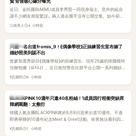
賢 背後暖心緣分曝光
近日，金民國與AKMU成員李秀賢一同現身瑞士，意外的組合
讓不少網友相當驚訝。兩人過去幾乎沒有公開交集，如今卻一
起踏上瑞士之旅，也讓粉絲紛紛好奇：「他們到底是怎麼認識
4 小時前
江南美人
的？」
K-POP
只差一名出道fromis_9！《偶像學校》正妹練習生宣布嫁了
婚紗照美到認不出
曾參加選秀節目《偶像學校》的前練習生、現年29歲的韓國模特
兒柳智娜（유지나），近日無預警在社群平台公開一系列婚紗
照，親自宣布即將步入婚姻，消息曝光後讓不少曾追看節目的
6 小時前
K氏鄉民
粉絲又驚又喜，紛紛送上祝福。
K-POP
BLACKPINK 10週年只邀40名粉絲！1成員因行程衝突缺席
韓網罵翻：太敷衍
韓國人氣女團BLACKPINK將於8月8日迎來出道10週年，不過
即將舉辦的10週年紀念Meet & Greet活動，依舊無法看到四人
合體。根據韓媒《MyDaily》7日報導，當天將由Jisoo（智秀）、
7 小時前
K氏鄉民
Rosé與Jennie出席，Lisa則因行程安排確定缺席，再度引發粉