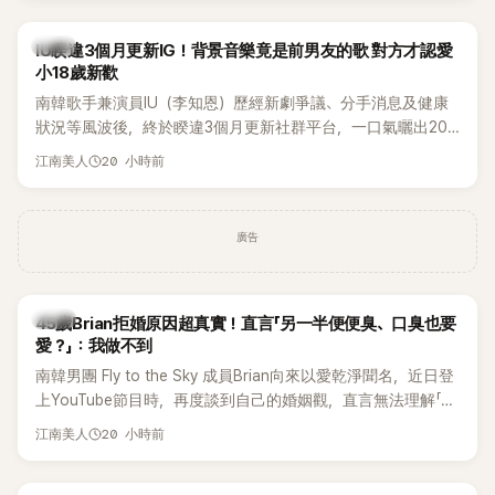
絲熱議。
韓星
IU睽違3個月更新IG！背景音樂竟是前男友的歌 對方才認愛
小18歲新歡
南韓歌手兼演員IU（李知恩）歷經新劇爭議、分手消息及健康
狀況等風波後，終於睽違3個月更新社群平台，一口氣曬出20
張近況照，讓大批粉絲又驚又喜。不過，比起照片本身，更引
20 小時前
江南美人
發熱議的是，她竟選用前男友張基河所屬樂團的歌曲作為背景
音樂，意外掀起韓網討論。
廣告
韓星
45歲Brian拒婚原因超真實！直言「另一半便便臭、口臭也要
愛？」：我做不到
南韓男團 Fly to the Sky 成員Brian向來以愛乾淨聞名，近日登
上YouTube節目時，再度談到自己的婚姻觀，直言無法理解「連
另一半的口臭、便便臭都要愛」這種說法，更大方表明自己是不
20 小時前
江南美人
婚主義者，一番超直白發言掀起熱議。