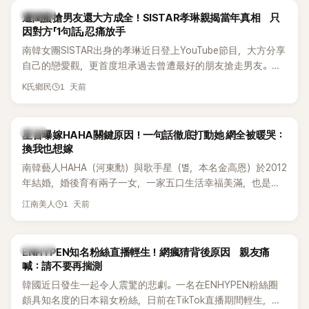
的錄音內容，而A也首度承認自己過去曾是SHINee、NCT等偶
K-POP
遭閨蜜搶男友還大方成全！SISTAR孝琳親揭當年真相 只
像團體的「站姐」，事件持續延燒。
因對方「1句話」忍痛放手
南韓女團SISTAR出身的孝琳近日登上YouTube節目，大方分享
自己的戀愛觀，更首度坦承過去曾遭最好的朋友搶走男友。她
表示，當時選擇瀟灑放手，但如果同樣的事情現在再發生，「我
1 天前
K氏鄉民
絕對不會坐視不管」，直率發言掀起熱議。
韓星
星首曝嫁HAHA關鍵原因！一句話徹底打動她 網全被暖哭：
換我也想嫁
南韓藝人HAHA（河東勳）與歌手星（별，本名金高恩）於2012
年結婚，婚後育有兩子一女，一家五口生活幸福美滿，也是韓
國演藝圈公認的模範夫妻。近日，星首度公開當年決定嫁給
1 天前
江南美人
HAHA的關鍵原因，竟是一句讓她至今仍難忘的話，也成為她
點頭步入婚姻的最大理由。
K-POP
ENHYPEN知名粉絲直播輕生！網瘋猜背後原因 親友痛
喊：請不要再揣測
韓國近日發生一起令人震驚的悲劇。一名在ENHYPEN粉絲圈
頗具知名度的日本籍女粉絲，日前在TikTok直播期間輕生，最