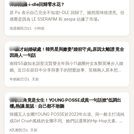
熱議討論
韓娛熱議-i-dle回歸零水花？
原 Po 表示自己完全不知道I-DLE 回歸了，雖然雨琦很漂亮，但
感覺是因為 LE SSERAFIM 和 aespa 佔據了市場。
21 小時前
泡菜鄉民
韓星
54歲才結婚破處！韓男星與嫩妻「婚前守貞」原因太離譜 竟全
因路人一句話
南韓55歲知名諧星沈賢燮去年與小11歲圈外女友鄭英琳步入婚
姻，近日在節目中分享與妻子的戀愛故事，笑稱兩人原本想享
受兩人世界，沒想到站在飯店門口時竟被路人認出，還一路替
1 天前
年糕歐巴
他們加油打氣，讓他害羞到最後直接放棄進飯店，意外成了婚
前一直堅守「婚前守貞」的原因之一。
K-POP
情歌主角竟是女生！YOUNG POSSE成員一句話掀「低調出
櫃」熱議 羞認：自己都不敢聽
韓國五人女團YOUNG POSSE於2023年出道，與一般主打清純
或Girl Crush風格的女團不同，她們以濃厚的Hip-Hop元素、自
創Rap及成員親自參與創作為特色，MV也融入美式街頭、塗
1 天前
K氏鄉民