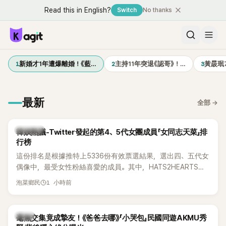
Read this in English?
Switch
No thanks
1
2
3
新婚才1年遭爆離婚！《藍…
主持11年突退《認哥》！…
黃晸珉
最新
全部
→
熱議討論
韓娛熱議-Twitter發起的第4、5代女團成員「女同志天菜」排
行榜
這份排名是根據推特上5336份有效票選結果，選出四、五代女
偶像中，最受女性粉絲喜愛的成員。其中，HATS2HEARTS成
員包攬了前三名，展現了她們在女性社群中的高人氣。
1 小時前
泡菜鄉民
韓星
毫無交集竟成摯友！《爸爸去哪》「小哭包」民國同遊AKMU秀