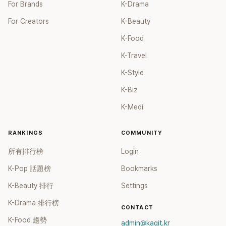
For Brands
K-Drama
For Creators
K-Beauty
K-Food
K-Travel
K-Style
K-Biz
K-Medi
RANKINGS
COMMUNITY
所有排行榜
Login
K-Pop 話題榜
Bookmarks
K-Beauty 排行
Settings
K-Drama 排行榜
CONTACT
K-Food 趨勢
admin@kagit.kr