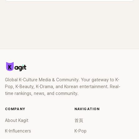
Global K-Culture Media & Community. Your gateway to K-
Pop, K-Beauty, K-Drama, and Korean entertainment. Real-
time rankings, news, and community.
COMPANY
NAVIGATION
About Kagit
首頁
K-Influencers
K-Pop