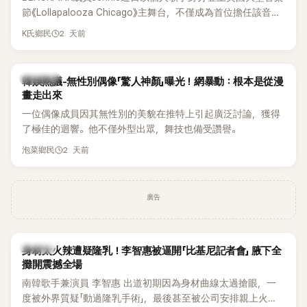
節《Lollapalooza Chicago》主舞台，不僅成為首位擔任該音樂
節Headliner（壓軸主秀）的K-POP女SOLO歌手，寫下全新紀
2 天前
K氏鄉民
錄。然而，演出結束後卻掀起兩極評價，不僅現場歌唱實力遭
部分網友質疑，就連美國當地媒體也毫不留情給出負評，甚至
形容整場演出「就像一場豪華KTV」。
熱議討論
韓娛熱議-無性別偶像「驚人神顏」曝光！網暴動：根本是從漫
畫走出來
一位偶像成員因其無性別的美貌在推特上引起廣泛討論，獲得
了極佳的迴響。他不僅外型出眾，舞技也備受讚譽。
2 天前
泡菜鄉民
廣告
K-POP
身材太火辣遭疑隆乳！李智惠被逼開「比基尼記者會」 腋下全
攤開震撼全場
南韓歌手兼演員 李智惠 出道初期因為身材曲線太過搶眼，一
度被外界質疑「動過隆乳手術」，最後甚至被公司安排親上火