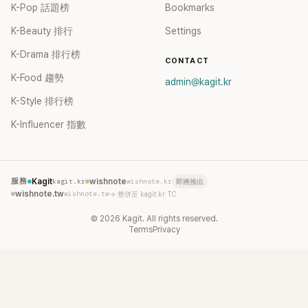
K-Pop 話題榜
Bookmarks
K-Beauty 排行
Settings
K-Drama 排行榜
CONTACT
K-Food 趨勢
admin@kagit.kr
K-Style 排行榜
K-Influencer 指數
服務
Kagit
kagit.kr
wishnote
wishnote.kr
即將推出
wishnote.tw
wishnote.tw
→ 整併至 kagit.kr TC
©
2026
Kagit. All rights reserved.
Terms
Privacy