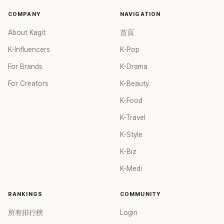
藝圈。據悉，她當年能加入 S#arp，也與 李尚敏 的賞識有關。
COMPANY
NAVIGATION
感情方面，李智惠於 2017 年與圈外男友結婚，婚後育有兩個
女兒，一家四口生活幸福美滿。如今除了持續活躍於綜藝節
About Kagit
首頁
目，她經營的 YouTube 頻道也即將突破百萬訂閱，近年內容深
K-Influencers
K-Pop
受網友喜愛，再度迎來事業第二春。
For Brands
K-Drama
For Creators
K-Beauty
K-Food
K-Travel
K-Style
K-Biz
K-Medi
RANKINGS
COMMUNITY
所有排行榜
Login