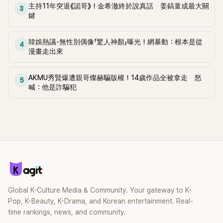
麼大，不知道才奇怪吧。」一來一往，氣氛反而更加輕鬆。 談到
主持11年突退《認哥》！金希澈終於說真話 姜鎬童成最大關
3
當年情況，李智惠終於鬆口坦言，當時確實被質疑動過隆胸手
鍵
術。她回憶：「拍了比基尼照片之後，就開始被說是不是去隆乳
了。」為了澄清誤會，她只好親自站出來說清楚。 李智惠進一步
韓娛熱議-無性別偶像「驚人神顏」曝光！網暴動：根本是從
4
解釋，當時隆胸手術幾乎只有「腋下切開」一種方式，「所以我就
漫畫走出來
想，既然一直說我有做，那我乾脆把腋下給大家看，證明我根
本沒動過。」一句話說完，全場瞬間炸鍋，來賓又驚又笑。 事實
AKMU秀賢爆遭親哥燦赫騙版權！14歲作品全被拿走 怒
上，早在 2006 年，李智惠就為了證明自己沒有「隆乳」，真的
5
喊：他是詐騙犯
召開了一場泳裝記者招待會。當時她穿著比基尼站在一排攝影
機前，面對媒體擺出各種姿勢，畫面至今仍被網友津津樂道。
這段為平息爭議、直接公開腋下畫面自證清白的往事再度被提
起，節目現場立刻充滿驚呼聲與笑聲，也再次讓人見識到她面
對流言時「豁出去」的直率性格。其實她過去也曾在 SBS 節目
《脫掉鞋子恢單4Men》 中，親自公開那張當年引發話題的「腋下
比基尼照」，再次重提這段至今仍被粉絲視為黑歷史代表作的事
件。 回顧李智惠的演藝路，她於 1998 年以混聲團體 S#arp 成
員身分出道，該團在 2000 年代初期紅極一時，由李智惠、徐
智英兩位女成員，以及張錫炫、Chris Kim 兩位男成員組成。不
Global K-Culture Media & Community. Your gateway to K-
過後來爆出長達四年的團內霸凌風波，甚至傳出徐智英母親對
Pop, K-Beauty, K-Drama, and Korean entertainment. Real-
李智惠言語辱罵、動手等爭議，最終團體於 2002 年解散。 團
time rankings, news, and community.
體解散後，李智惠轉型 solo，靠著綜藝與歌唱實力持續活躍演