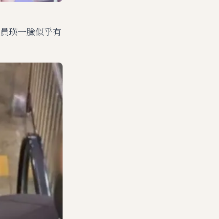
員瑛一臉似乎有