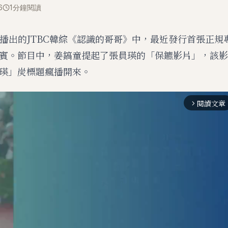
6
1分鐘閱讀
日播出的JTBC韓綜《認識的哥哥》中，最近發行首張正規專
賓。節目中，姜鎬童提起了張員瑛的「保鑣影片」，該影
瑛」炭標題瘋播開來。
閱讀文章
arrow_forward_ios