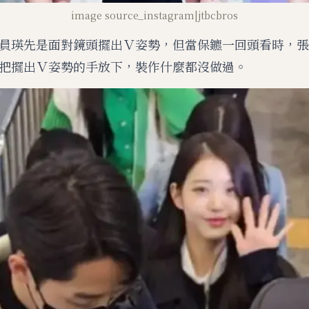
image source_instagram|jtbcbros
員瑛先是面對鏡頭擺出Ｖ姿勢，但當保鑣一回頭看時，張
把擺出Ｖ姿勢的手放下，裝作什麼都沒做過。