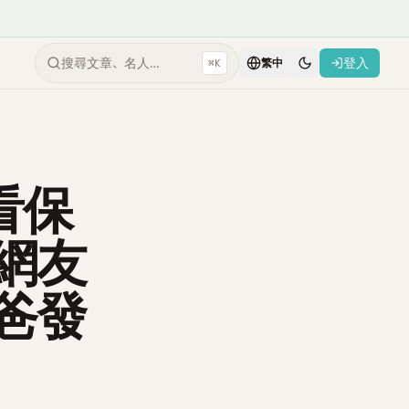
搜尋文章、名人…
登入
⌘K
繁中
看保
網友
爸發