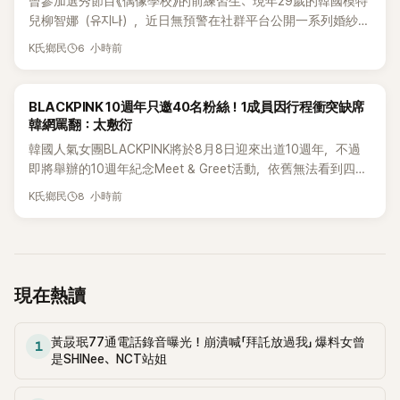
曾參加選秀節目《偶像學校》的前練習生、現年29歲的韓國模特
兒柳智娜（유지나），近日無預警在社群平台公開一系列婚紗
照，親自宣布即將步入婚姻，消息曝光後讓不少曾追看節目的
6 小時前
K氏鄉民
粉絲又驚又喜，紛紛送上祝福。
K-POP
BLACKPINK 10週年只邀40名粉絲！1成員因行程衝突缺席
韓網罵翻：太敷衍
韓國人氣女團BLACKPINK將於8月8日迎來出道10週年，不過
即將舉辦的10週年紀念Meet & Greet活動，依舊無法看到四人
合體。根據韓媒《MyDaily》7日報導，當天將由Jisoo（智秀）、
8 小時前
K氏鄉民
Rosé與Jennie出席，Lisa則因行程安排確定缺席，再度引發粉
絲熱議。
現在熱讀
黃晸珉77通電話錄音曝光！崩潰喊「拜託放過我」 爆料女曾
1
是SHINee、NCT站姐