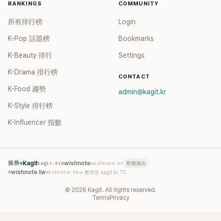
RANKINGS
COMMUNITY
所有排行榜
Login
K-Pop 話題榜
Bookmarks
K-Beauty 排行
Settings
K-Drama 排行榜
CONTACT
K-Food 趨勢
admin@kagit.kr
K-Style 排行榜
K-Influencer 指數
服務
Kagit
kagit.kr
wishnote
wishnote.kr
即將推出
wishnote.tw
wishnote.tw
→ 整併至 kagit.kr TC
©
2026
Kagit. All rights reserved.
Terms
Privacy