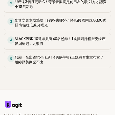
IU睽違3個月更新IG！背景音樂竟是前男友的歌 對方才認愛
2
小18歲新歡
毫無交集竟成摯友！《爸爸去哪》「小哭包」民國同遊AKMU秀
3
賢 背後暖心緣分曝光
BLACKPINK 10週年只邀40名粉絲！1成員因行程衝突缺席
4
韓網罵翻：太敷衍
只差一名出道fromis_9！《偶像學校》正妹練習生宣布嫁了
5
婚紗照美到認不出