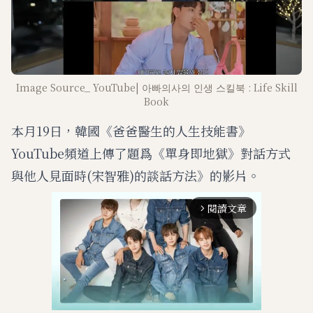
Image Source_ YouTube| 아빠의사의 인생 스킬북 : Life Skill
Book
本月19日，韓國《爸爸醫生的人生技能書》
YouTube頻道上傳了題爲《單身即地獄》對話方式
與他人見面時(宋智雅)的談話方法》的影片。
閱讀文章
arrow_forward_ios