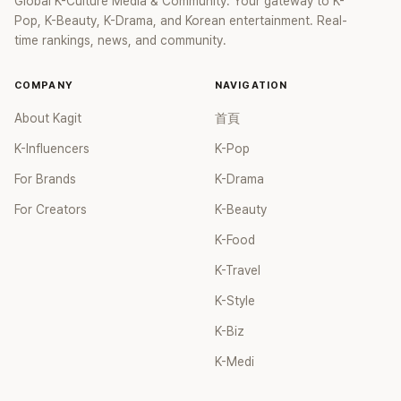
Global K-Culture Media & Community. Your gateway to K-
Pop, K-Beauty, K-Drama, and Korean entertainment. Real-
time rankings, news, and community.
COMPANY
NAVIGATION
About Kagit
首頁
K-Influencers
K-Pop
For Brands
K-Drama
For Creators
K-Beauty
K-Food
K-Travel
K-Style
K-Biz
K-Medi