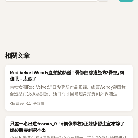
相關文章
K-POP
Red Velvet Wendy直拍掀熱議！臀部曲線遭疑靠「臀墊」 網
傻眼：太假了
南韓女團Red Velvet近日帶著新作品回歸，成員Wendy卻因舞
台造型再次掀起討論。她日前才因暴瘦身形受到外界關注，又
被質疑在舞台上使用臀墊，如今最新打歌舞台曝光後，再度因
11 分鐘前
K氏鄉民
身形比例引發熱議。
K-POP
只差一名出道fromis_9！《偶像學校》正妹練習生宣布嫁了
婚紗照美到認不出