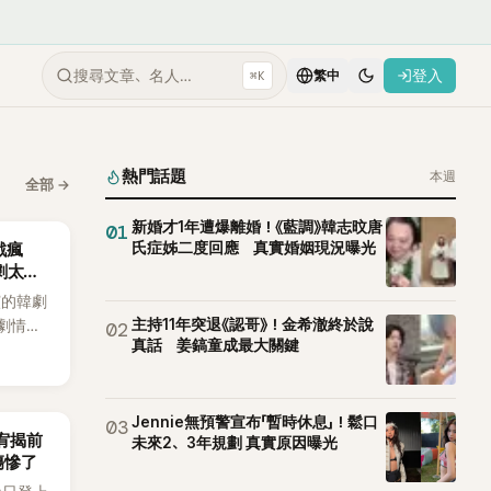
搜尋文章、名人…
登入
⌘K
繁中
熱門話題
本週
全部
→
新婚才1年遭爆離婚！《藍調》韓志旼唐
01
氏症姊二度回應 真實婚姻現況曝光
戲瘋
劇太敢
演的韓劇
主持11年突退《認哥》！金希澈終於說
劇情進
02
真話 姜鎬童成最大關鍵
溫。最
，更接連
上瘋
Jennie無預警宣布「暫時休息」！鬆口
03
韶宥揭前
未來2、3年規劃 真實原因曝光
傷慘了