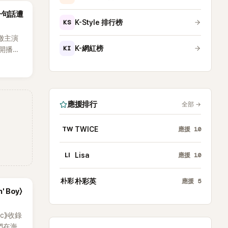
沒找我，這
一句話遭
全場，也
KS
K-Style 排行榜
澈主演
KI
K-網紅榜
開播，
段發言卻
將焦點
女性」意
應援排行
全部
→
TW
TWICE
應援
10
LI
Lisa
應援
10
朴彩
朴彩英
應援
5
' Boy〉
ic》收錄
員們在海邊