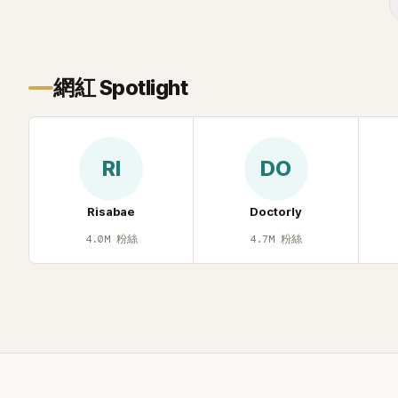
年幼時一度認為「都是我的錯」。
己安排一段
的事件。 回顧李智惠的演藝路，她於
1998 年以混聲團體 S#arp 成員身分出
道，該團在 2000 年代初期紅極一時，由
李智惠、徐智英兩位女成員，以及張錫
網紅 Spotlight
炫、Chris Kim 兩位男成員組成。不過後來
爆出長達四年的團內霸凌風波，甚至傳出
徐智英母親對李智惠言語辱罵、動手等爭
議，最終團體於 2002 年解散。 團體解散
RI
DO
後，李智惠轉型 solo，靠著綜藝與歌唱實
力持續活躍演藝圈。據悉，她當年能加入
S#arp，也與 李尚敏 的賞識有關。 感情方
Risabae
Doctorly
面，李智惠於 2017 年與圈外男友結婚，
4.0M
粉絲
4.7M
粉絲
婚後育有兩個女兒，一家四口生活幸福美
滿。如今除了持續活躍於綜藝節目，她經
營的 YouTube 頻道也即將突破百萬訂閱，
近年內容深受網友喜愛，再度迎來事業第
二春。