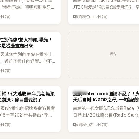
現場演唱實力，直接平息了這
南韓女團SISTAR出身的歌手韶宥
「對嘴」爭議。明明瘦到像只剩
JTBC戀愛談話節目《戀愛戰爭》，
還能唱出這麼驚人的爆發力和
自己的感情生活，不僅坦言已經整
 小時前
14 小時前
K氏鄉民
有談戀愛，更首度透露空窗至今的
全與上一段戀情有關，一番真心告
場來賓都相當震驚。
性別偶像「驚人神顏」曝光！
本是從漫畫走出來
廣告
員因其無性別的美貌在推特上
論，獲得了極佳的迴響。他不
，舞技也備受讚譽。
 小時前
K-POP
歸！《大逃脫》8年元老無預
沒被Waterbomb邀請不忍了！
網崩潰：節目靈魂沒了
天后自封「K-POP之母」 一句話
韓國tvN推出的招牌密室逃脫實
南韓第一代女團S.E.S.成員Bada
18年至2021年共播出4季，
日登上MBC綜藝節目《Radio Star
打造完整的「大逃脫宇宙
分享近況，還罕見公開向夏季音樂
 小時前
21 小時前
K氏鄉民
」，憑藉燒腦劇情、電影級場景
Waterbomb喊話，笑稱自己至今
觀，累積大批死忠粉絲，被譽
演出，更幽默表示：「我名字就叫