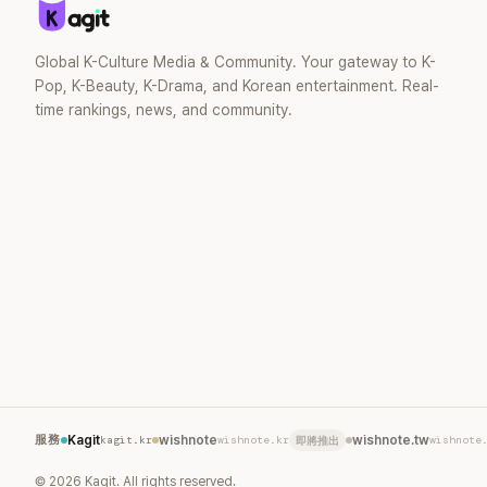
Global K-Culture Media & Community. Your gateway to K-
Pop, K-Beauty, K-Drama, and Korean entertainment. Real-
time rankings, news, and community.
服務
Kagit
kagit.kr
wishnote
wishnote.kr
wishnote.tw
wishnote
即將推出
©
2026
Kagit. All rights reserved.