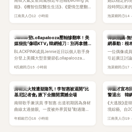
南韓人氣女星高胤禎近年憑藉《Moving 異
她以穩定的
能》、《機智住院醫生生活》、《愛情怎麼翻
段時間以來的
譯？》、《努力克服自卑的我們》等多部熱門
骨頭，怎麼
12 小時前
14
江南美人
泡菜鄉民
作品，躍升為韓劇新一代女神代表，不僅
音量？
演技備受肯定，精緻五官與清新空靈的氣
質也擄獲大批粉絲。近日，她因分享一組
K-POP
熱議討論
Jennie登Lollapalooza壓軸慘翻車！美
韓娛熱議-無
近況照意外掀起熱議，不是因為仙氣十足
媒狠批「像唱KTV」 韓網補刀：別再拿體
網暴動：根
的美貌，而是藏在纖細身材下的超狂背肌
力當藉口
BLACKPINK成員Jennie近日以個人歌手身
一位偶像成
與肩膀線條，反差感十足，讓不少網友看
分登上美國大型音樂節《Lollapalooza
引起廣泛討
傻直呼：「原來她身材這麼猛！」
Chicago》主舞台，不僅成為首位擔任該音
僅外型出眾
15 小時前
17
K氏鄉民
泡菜鄉民
樂節Headliner（壓軸主秀）的K-POP女
SOLO歌手，寫下全新紀錄。然而，演出結
束後卻掀起兩極評價，不僅現場歌唱實力
K-POP
韓星
身材太火辣遭疑隆乳！李智惠被逼開「比
神童才宣布回
遭部分網友質疑，就連美國當地媒體也毫
基尼記者會」 腋下全攤開震撼全場
警退出 韓
不留情給出負評，甚至形容整場演出「就像
南韓歌手兼演員 李智惠 出道初期因為身材
《大逃脫》是
一場豪華KTV」。
曲線太過搶眼，一度被外界質疑「動過隆乳
境綜藝，自20
手術」，最後甚至被公司安排親上火線，召
由鄭鍾淵PD
18 小時前
19
年糕歐巴
江南美人
開前所未見的「泳裝記者會」澄清。這場記者
（DTCU）
會後來還被韓國演藝圈點名為流傳至今的
與龐大世界