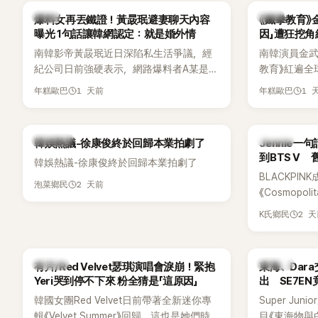
「三大記者會」之一。近日她在綜藝節目中親
為韓國最具
韓星
韓星
爆料女再丟鐵證！黃晸珉避妻聊天內容
《鐵拳教育》
口回憶這段「隆乳疑雲黑歷史」，話題再度被
曝光 1句話讓韓網認定：就是婚外情
因」遭狂挖
翻出來熱議。 2日播出的 SBS 綜藝節目
南韓影帝黃晸珉近日深陷私生活爭議，經
南韓演員金武烈
《我的經紀人太難搞－秘書鎮》，邀請同時
紀公司日前強硬表示，網路爆料者A某是涉
教育》紅遍全
兼顧工作與育兒的演藝圈代表「媽媽群」
嫌長期跟蹤黃晸珉的嫌疑人，已採取法律
被爆出一段
——李智惠、李賢怡、李恩亨，以第13位
1 天前
1 
年糕歐巴
年糕歐巴
行動。不過，A某並未因此停止發聲，5日
當年差點不
「My Star」身分登場，分享最真實的生活日
再度透過社群平台公開更多內容，反駁經
男團偶像的
常。 節目一開始，李瑞鎮 率先與李智惠會
紀公司的說法，強調兩人的聯繫一直都是
合，兩人邊搭車邊聊天，氣氛輕鬆。聊到
熱議討論
K-POP
韓娛熱議-徐康俊終於回歸本業拍劇了
Jennie
「雙向互動」，並非外界所稱的單方面騷擾。
最近的新聞，李瑞鎮突然直球發問：「妳不
到BTS V
韓娛熱議-徐康俊終於回歸本業拍劇了
是上新聞了？說妳去做整形？是人中縮短
BLACKPIN
手術嗎？」一貫犀利又不留情的問法，讓現
2 天前
泡菜鄉民
《Cosmopo
場瞬間笑成一片。對此，李智惠也毫不閃
Tame Impa
躲，淡定接招，兩人鬥嘴默契十足。 話題
2 
K氏鄉民
Remix）
接著一路延燒到過去的爭議。李瑞鎮脫口
「共同朋友」
補刀：「妳以前不是還在游泳池開過記者
BTS成員V
會？」直接點名她當年的風波。李智惠聽了
K-POP
K-POP
有片/Red Velvet瑟琪演唱會淚崩！緊抱
東海、Dar
忍不住笑說：「哥怎麼連這個都知道？」李瑞
Yeri哭到停不下來 粉全猜是「這原因」
出 SE7E
鎮則回嘴：「那時候新聞鬧那麼大，不知道
韓國女團Red Velvet日前帶著全新迷你專
Super Ju
才奇怪吧。」一來一往，氣氛反而更加輕
輯《Velvet Summer》回歸，這也是她們時
目《東海物與