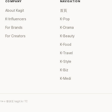
COMPANY
NAVIGATION
About Kagit
首頁
K-Influencers
K-Pop
For Brands
K-Drama
For Creators
K-Beauty
K-Food
K-Travel
K-Style
K-Biz
K-Medi
.tw
→ 整併至 kagit.kr TC