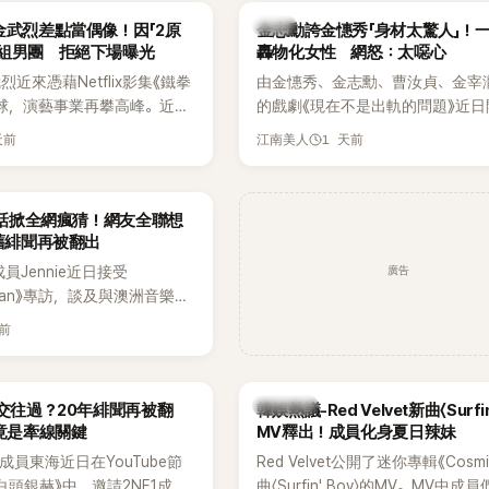
代表性的密室逃脫綜藝之一。
『Bada（海）』，Waterbomb卻
韓星
金武烈差點當偶像！因「2原
金志勳誇金憓秀「身材太驚人」！
根本只是懂了皮毛。」一番話笑翻
角組男團 拒絕下場曝光
轟物化女性 網怒：太噁心
引發網友熱議。
近來憑藉Netflix影集《鐵拳
由金憓秀、金志勳、曹汝貞、金宰
球，演藝事業再攀高峰。近日
的戲劇《現在不是出軌的問題》近日
鮮為人知的出道祕辛，原來他
為宣傳新作品，四位主演一同出演
天前
1 天前
江南美人
是以演員身分出道，而是成為
YouTube節目，不料訪談中的一
一員。
意外掀起爭議。不少網友認為，他
放在金憓秀的身材，言論帶有「物化
一句話掀全網瘋猜！網友全聯想
味，引發大量批評。
 舊緋聞再被翻出
廣告
K成員Jennie近日接受
litan》專訪，談及與澳洲音樂人
la合作推出〈Dracula（JENNIE
天前
〉的幕後故事，沒想到她一句關於
的回答，竟再次引發外界對她與
緋聞的討論。
熱議討論
a交往過？20年緋聞再被翻
韓娛熱議-Red Velvet新曲〈Surfin
N竟是牽線關鍵
MV釋出！成員化身夏日辣妹
nior成員東海近日在YouTube節
Red Velvet公開了迷你專輯《Cosm
白頭銀赫》中，邀請2NE1成員
曲〈Surfin' Boy〉的MV。MV中成