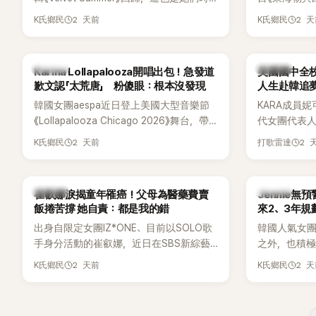
鬆。 談到當年情況，李智惠終於鬆口坦
隔2年再度推出新作品。為慶祝出道12週
Dara擔任
言，當時確實被質疑動過隆胸手術。她回
2 天前
2 
K氏鄉民
K氏鄉民
年，五位成員也一連舉辦三場粉絲演唱
澀往事，也
憶：「拍了比基尼照片之後，就開始被說是
會，與粉絲共同回顧經典歌曲、帶來新歌
緋聞，讓東海
不是去隆乳了。」為了澄清誤會，她只好親
舞台。不過，成員瑟琪卻在演出過程中數
絲以為我們交
自站出來說清楚。 李智惠進一步解釋，當
K-POP
K-POP
Karina Lollapalooza開唱出包！急發道
美國國中全校
度落淚，令人相當心疼。
時隆胸手術幾乎只有「腋下切開」一種方式，
歉文認「太荒唐」 粉傻眼：根本沒發現
人生赴韓追
「所以我就想，既然一直說我有做，那我乾
韓國女團aespa近日登上美國大型音樂節
KARA成員妮
脆把腋下給大家看，證明我根本沒動過。」
《Lollapalooza Chicago 2026》舞台，帶
代女團代表
一句話說完，全場瞬間炸鍋，來賓又驚又
來多首代表作與新歌演出，現場氣氛嗨
是，她其實
笑。 事實上，早在 2006 年，李智惠就為
2 天前
2 
K氏鄉民
打歌雷達
翻。不過，成員Karina卻在演出後主動坦
是一名不折
了證明自己沒有「隆乳」，真的召開了一場泳
承，自己因為太緊張，在表演過程中一度
透露，自己
裝記者招待會。當時她穿著比基尼站在一
忘記歌詞，還親自向粉絲道歉。
校第一名，
排攝影機前，面對媒體擺出各種姿勢，畫
K-POP
K-POP
崔叡娜淚揭童年罹癌！父母為醫藥費賣
Jennie無
友熱議。
面至今仍被網友津津樂道。 這段為平息爭
飯捲苦撐 她自責：都是我的錯
來2、3年規
議、直接公開腋下畫面自證清白的往事再
出身自限定女團IZ*ONE、目前以SOLO歌
韓國人氣女團B
度被提起，節目現場立刻充滿驚呼聲與笑
手身分活動的崔叡娜，近日在SBS新綜藝
之外，也積極
聲，也再次讓人見識到她面對流言時「豁出
《我的餘生戀愛》（내 남은 연애）中，首度談
即將推出全
2 天前
2 
去」的直率性格。其實她過去也曾在 SBS
K氏鄉民
K氏鄉民
起自己幼年罹患小兒癌的經歷，回憶起父
出中搶先公
節目《脫掉鞋子恢單4Men》 中，親自公開
母為了籌措醫療費四處奔波，甚至靠賣飯
不過，她近
那張當年引發話題的「腋下比基尼照」，再次
捲維持生計，讓她忍不住當場落淚，坦言
季音樂節行
重提這段至今仍被粉絲視為黑歷史代表作