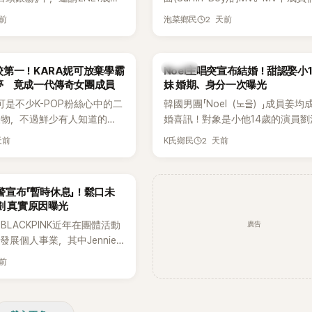
嘉賓。兩人不僅回憶出道前的青
享受夏日，展現了清爽活潑的魅力
天前
2 天前
泡菜鄉民
首度聊起當年鬧得沸沸揚揚的
忍不住笑說：「真的有很多粉
往過。」
K-POP
第一！KARA妮可放棄學霸
Noel主唱突宣布結婚！甜認娶小
夢 竟成一代傳奇女團成員
妹 婚期、身分一次曝光
可是不少K-POP粉絲心中的二
韓國男團「Noel（노을）」成員姜均
人物，不過鮮少有人知道的
婚喜訊！對象是小他14歲的演員劉
不只是舞台上的人氣偶像，更
（유하진 音譯），兩人將於10月3
天前
2 天前
K氏鄉民
不扣的學霸。她日前在節目中
爾低調舉辦婚禮，消息一出立刻引
在美國就讀國中時，曾拿下全
注。
優異成績曝光後，再度掀起網
預警宣布「暫時休息」！鬆口未
劃 真實原因曝光
廣告
LACKPINK近年在團體活動
發展個人事業，其中Jennie
新個人專輯，近期更陸續在演
天前
開新歌，引發粉絲高度期待。
日受訪時也透露，完成今年夏
程後，將暫時放慢腳步，替自