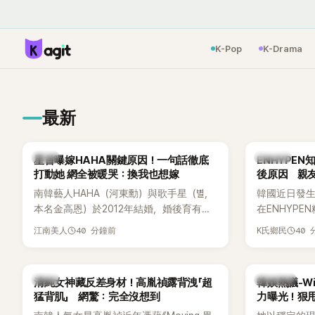
K-Pop
K-Drama
最新
韓星
K-POP
星首曝嫁HAHA關鍵原因！一句話徹底
ENHYPE
打動她 網全被暖哭：換我也想嫁
後原因 親
南韓藝人HAHA（河東勳）與歌手星（별，
韓國近日發
本名金高恩）於2012年結婚，婚後育有兩
在ENHYP
子一女，一家五口生活幸福美滿，也是韓
粉絲，日前在
40 分鐘前
40
江南美人
K氏鄉民
國演藝圈公認的模範夫妻。近日，星首度
不幸身亡，
公開當年決定嫁給HAHA的關鍵原因，竟是
少粉絲湧入
一句讓她至今仍難忘的話，也成為她點頭
親友也陸續
韓星
熱議討論
清純女神藏反差身材！高胤禎露背洩「超
韓娛熱議-Win
步入婚姻的最大理由。
止揣測，盼
猛背肌」 網驚：完全沒想到
力曝光！狠甩