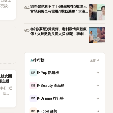
近日登上
罕見談及
劉在錫也救不了！《機智醫生》鄭準元
04
整5年沒
首登綜藝全程當機 1舉動遭酸：太沒誠
意
原因，
白讓現
《給你夢想》黃寅燁、惠利激情床戲瘋
05
傳！火辣激吻尺度太猛 網驚：韓劇太
敢拍
排行榜
全部
→
KP
K-Pop 話題榜
火辣女團
酸爆主辦
KB
K-Beauty 產品榜
（바다）近
》，除了
KD
K-Drama 排行榜
節
從未受邀
KF
K-Food 趨勢