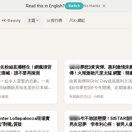
Read this in English?
Switch
No thanks
K-Beauty
主題
排行榜
K-網紅
韓劇
N知名粉絲直播輕生！網瘋猜背
《給你夢想》黃寅燁、惠利激情床
友痛喊：請不要再揣測
傳！火辣激吻尺度太猛 網驚：韓
拍
生一起令人震驚的悲劇。一名
由黃寅燁與Girls' Day成員惠利主
EN粉絲圈頗具知名度的日本籍女
《給你夢想》於今年開播，近期隨著
TikTok直播期間輕生，最終
入高潮，男女主角的感情線快速升
 分鐘前
12 小時前
年糕歐巴
消息曝光後震驚韓網，也讓不
新播出的第8集不僅上演火辣吻戲
社群平台哀悼。事發後，死者
出現床戲橋段，讓相關片段在網路
出面證實噩耗，並呼籲外界停
傳，引發觀眾熱烈討論。
韓星
ter Lollapalooza現場實
整整5年不敢談戀愛！SISTAR
逝者安息。
「對嘴」質疑
男友惡夢 李孝利心疼：被男人