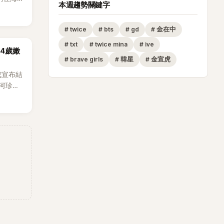
本週趨勢關鍵字
。
#
twice
#
bts
#
gd
#
金在中
#
txt
#
twice mina
#
ive
14歲嫩
#
brave girls
#
韓星
#
金宣虎
成宣布結
河珍
0日在首
發關