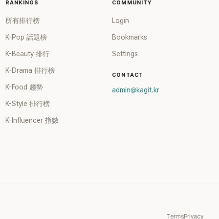
RANKINGS
COMMUNITY
所有排行榜
Login
K-Pop 話題榜
Bookmarks
K-Beauty 排行
Settings
K-Drama 排行榜
CONTACT
K-Food 趨勢
admin@kagit.kr
K-Style 排行榜
K-Influencer 指數
Terms
Privacy