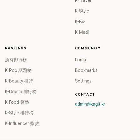
K-Travel
K-Style
K-Biz
K-Medi
RANKINGS
COMMUNITY
所有排行榜
Login
K-Pop 話題榜
Bookmarks
K-Beauty 排行
Settings
K-Drama 排行榜
CONTACT
K-Food 趨勢
admin@kagit.kr
K-Style 排行榜
K-Influencer 指數