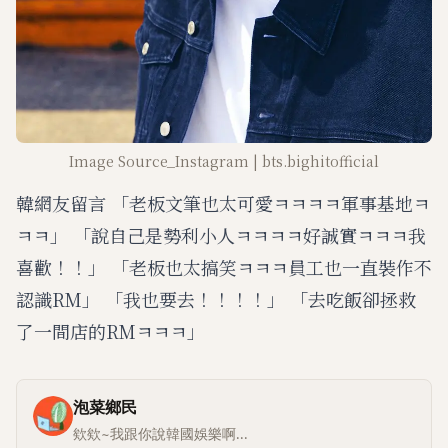
Image Source_Instagram | bts.bighitofficial
韓網友留言 「老板文筆也太可愛ㅋㅋㅋㅋ軍事基地ㅋ
ㅋㅋ」 「說自己是勢利小人ㅋㅋㅋㅋ好誠實ㅋㅋㅋ我
喜歡！！」 「老板也太搞笑ㅋㅋㅋ員工也一直裝作不
認識RM」 「我也要去！！！！」 「去吃飯卻拯救
了一間店的RMㅋㅋㅋ」
泡菜鄉民
欸欸~我跟你說韓國娛樂啊...