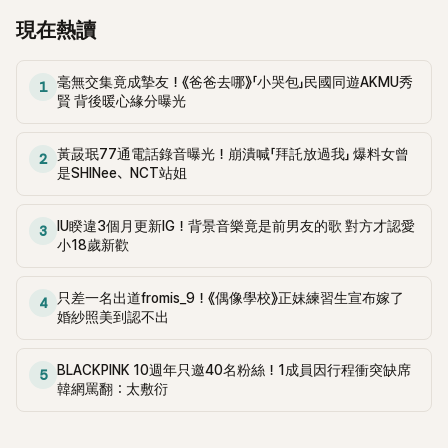
現在熱讀
毫無交集竟成摯友！《爸爸去哪》「小哭包」民國同遊AKMU秀
1
賢 背後暖心緣分曝光
黃晸珉77通電話錄音曝光！崩潰喊「拜託放過我」 爆料女曾
2
是SHINee、NCT站姐
IU睽違3個月更新IG！背景音樂竟是前男友的歌 對方才認愛
3
小18歲新歡
只差一名出道fromis_9！《偶像學校》正妹練習生宣布嫁了
4
婚紗照美到認不出
BLACKPINK 10週年只邀40名粉絲！1成員因行程衝突缺席
5
韓網罵翻：太敷衍