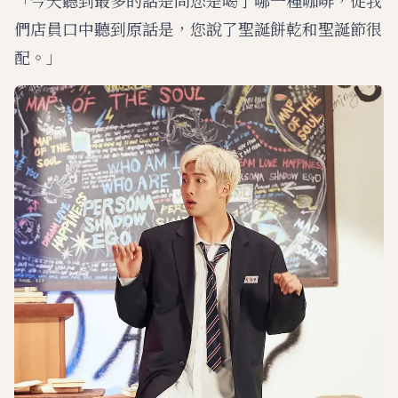
們店員口中聽到原話是，您說了聖誕餅乾和聖誕節很
配。」