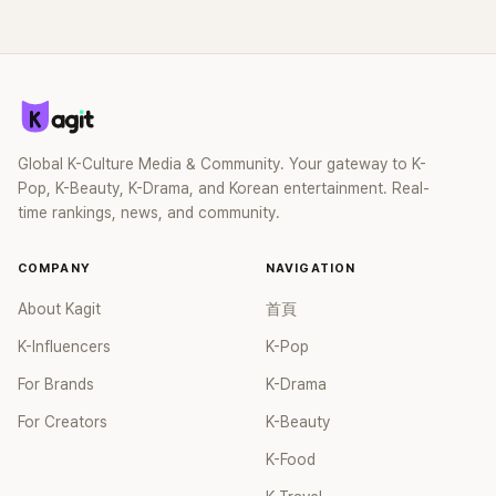
Global K-Culture Media & Community. Your gateway to K-
Pop, K-Beauty, K-Drama, and Korean entertainment. Real-
time rankings, news, and community.
COMPANY
NAVIGATION
About Kagit
首頁
K-Influencers
K-Pop
For Brands
K-Drama
For Creators
K-Beauty
K-Food