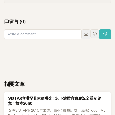
留言
(
0
)
相關文章
K-POP
SISTAR孝琳罕見素顏曝光！卸下濃妝真實膚況全看光 網
驚：根本20歲
女團SISTAR於2010年出道，由4位成員組成，憑藉〈Touch My