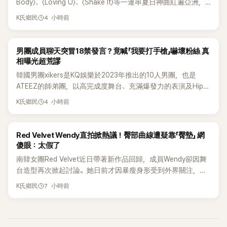
Body〉、〈Loving U〉、〈Shake It〉等一連串夏日神曲紅遍亞洲，
獲封「夏日女王」。不過，團體在出道滿7年後宣布解散，成員各
4 小時前
K氏鄉民
自投入個人演藝事業。向來以性感火辣形象和強大舞台氣場著
稱的孝琳，近日在社群分享與「排球女王」金軟景聚餐的日常，
不僅展現兩人多年不變的好交情，她幾乎素顏入鏡的真實模
K-POP
男團成員聊天突冒18禁發言？竟喊「我要打手槍」嚇壞粉絲 真
樣，也意外掀起網友熱議。
相曝光超荒謬
韓國男團xikers是KQ娛樂於2023年推出的10人男團，也是
ATEEZ的師弟團，以高完成度舞台、充滿爆發力的表演及Hip-
Hop風格聞名，出道後迅速累積大批海內外粉絲，近年也陸續
4 小時前
K氏鄉民
登上Lollapalooza等國際大型音樂節，展現新生代男團的舞台
實力。
K-POP
Red Velvet Wendy直拍掀熱議！臀部曲線遭疑靠「臀墊」 網
傻眼：太假了
南韓女團Red Velvet近日帶著新作品回歸，成員Wendy卻因舞
台造型再次掀起討論。她日前才因暴瘦身形受到外界關注，又
被質疑在舞台上使用臀墊，如今最新打歌舞台曝光後，再度因
7 小時前
K氏鄉民
身形比例引發熱議。