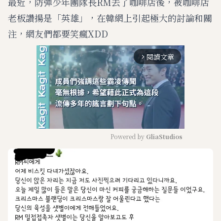
最近，防彈少年團隊長RM去了咖啡店後，被咖啡店
老板讚揚是「英雄」，在韓網上引起極大的討論和關
注，網友們都要笑瘋XDD
閱讀文章
arrow_forward_ios
Powered by 
GliaStudios
M
u
t
e