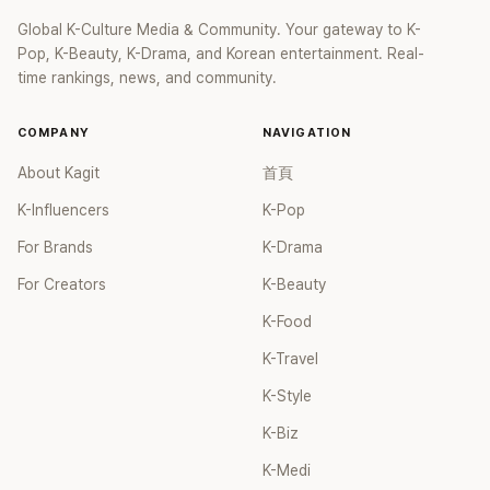
Global K-Culture Media & Community. Your gateway to K-
Pop, K-Beauty, K-Drama, and Korean entertainment. Real-
time rankings, news, and community.
COMPANY
NAVIGATION
About Kagit
首頁
K-Influencers
K-Pop
For Brands
K-Drama
For Creators
K-Beauty
K-Food
K-Travel
K-Style
K-Biz
K-Medi