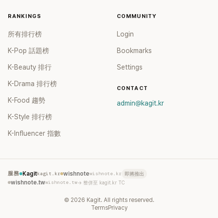
RANKINGS
COMMUNITY
所有排行榜
Login
K-Pop 話題榜
Bookmarks
K-Beauty 排行
Settings
K-Drama 排行榜
CONTACT
K-Food 趨勢
admin@kagit.kr
K-Style 排行榜
K-Influencer 指數
服務
Kagit
kagit.kr
wishnote
wishnote.kr
即將推出
wishnote.tw
wishnote.tw
→ 整併至 kagit.kr TC
©
2026
Kagit. All rights reserved.
Terms
Privacy