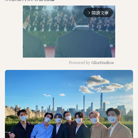
閱讀文章
arrow_forward_ios
Powered by 
GliaStudios
M
u
t
e