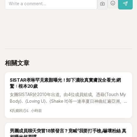
相關文章
K-POP
SISTAR孝琳罕見素顏曝光！卸下濃妝真實膚況全看光 網
驚：根本20歲
女團SISTAR於2010年出道，由4位成員組成，憑藉〈Touch My
Body〉、〈Loving U〉、〈Shake It〉等一連串夏日神曲紅遍亞洲，
獲封「夏日女王」。不過，團體在出道滿7年後宣布解散，成員各
1 小時前
K氏鄉民
自投入個人演藝事業。向來以性感火辣形象和強大舞台氣場著
稱的孝琳，近日在社群分享與「排球女王」金軟景聚餐的日常，
不僅展現兩人多年不變的好交情，她幾乎素顏入鏡的真實模
K-POP
男團成員聊天突冒18禁發言？竟喊「我要打手槍」嚇壞粉絲 真
樣，也意外掀起網友熱議。