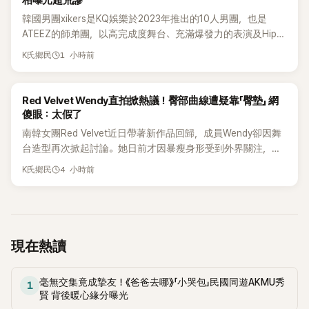
相曝光超荒謬
韓國男團xikers是KQ娛樂於2023年推出的10人男團，也是
ATEEZ的師弟團，以高完成度舞台、充滿爆發力的表演及Hip-
Hop風格聞名，出道後迅速累積大批海內外粉絲，近年也陸續
1 小時前
K氏鄉民
登上Lollapalooza等國際大型音樂節，展現新生代男團的舞台
實力。
K-POP
Red Velvet Wendy直拍掀熱議！臀部曲線遭疑靠「臀墊」 網
傻眼：太假了
南韓女團Red Velvet近日帶著新作品回歸，成員Wendy卻因舞
台造型再次掀起討論。她日前才因暴瘦身形受到外界關注，又
被質疑在舞台上使用臀墊，如今最新打歌舞台曝光後，再度因
4 小時前
K氏鄉民
身形比例引發熱議。
現在熱讀
毫無交集竟成摯友！《爸爸去哪》「小哭包」民國同遊AKMU秀
1
賢 背後暖心緣分曝光