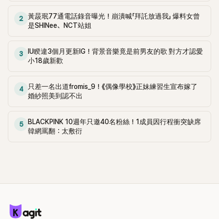
黃晸珉77通電話錄音曝光！崩潰喊「拜託放過我」 爆料女曾
2
是SHINee、NCT站姐
IU睽違3個月更新IG！背景音樂竟是前男友的歌 對方才認愛
3
小18歲新歡
只差一名出道fromis_9！《偶像學校》正妹練習生宣布嫁了
4
婚紗照美到認不出
BLACKPINK 10週年只邀40名粉絲！1成員因行程衝突缺席
5
韓網罵翻：太敷衍