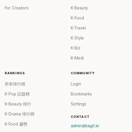
For Creators
K-Beauty
K-Food
K-Travel
K-Style
K-Biz
K-Medi
RANKINGS
COMMUNITY
所有排行榜
Login
K-Pop 話題榜
Bookmarks
K-Beauty 排行
Settings
K-Drama 排行榜
CONTACT
K-Food 趨勢
admin@kagit.kr