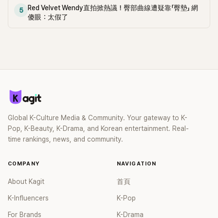
Red Velvet Wendy直拍掀熱議！臀部曲線遭疑靠「臀墊」 網
5
傻眼：太假了
Global K-Culture Media & Community. Your gateway to K-
Pop, K-Beauty, K-Drama, and Korean entertainment. Real-
time rankings, news, and community.
COMPANY
NAVIGATION
About Kagit
首頁
K-Influencers
K-Pop
For Brands
K-Drama