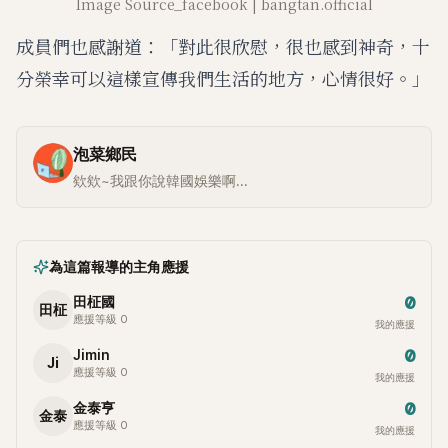
Image Source_facebook | bangtan.official
成員們也感謝道：「對此很欣慰，很也感到神奇，十
分榮幸可以這樣宣傳我們生活的地方，心情很好。」
泡菜鄉民
欸欸~我跟你說韓國娛樂啊...
為這篇報導的主角應援
0
田柾國
田柾
應援等級 0
我的應援
0
Jimin
Ji
應援等級 0
我的應援
0
金泰亨
金泰
應援等級 0
我的應援