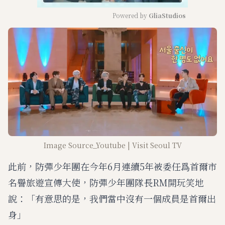
Powered by 
GliaStudios
M
u
t
e
Image Source_Youtube | Visit Seoul TV
此前，防彈少年團在今年6月連續5年被委任爲首爾市
名譽旅遊宣傳大使，防彈少年團隊長RM開玩笑地
說：「有意思的是，我們當中沒有一個成員是首爾出
身」