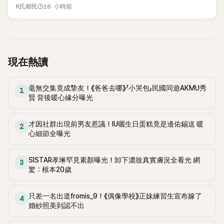
被質疑在舞台上使用臀墊，如今最新打歌舞台曝光後，再度因
16 小時前
K氏鄉民
身形比例引發熱議。
現在熱讀
毫無交集竟成摯友！《爸爸去哪》「小哭包」民國同遊AKMU秀
1
賢 背後暖心緣分曝光
才因社群出現前男友惹議！IU曬生日蛋糕竟是邊佑錫送 暖
2
心細節全曝光
SISTAR孝琳罕見素顏曝光！卸下濃妝真實膚況全看光 網
3
驚：根本20歲
只差一名出道fromis_9！《偶像學校》正妹練習生宣布嫁了
4
婚紗照美到認不出