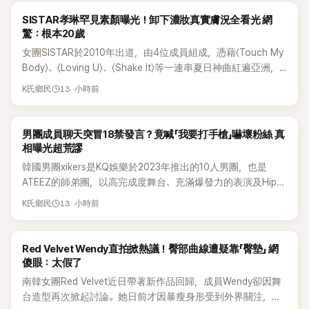
K-POP
SISTAR孝琳罕見素顏曝光！卸下濃妝真實膚況全看光 網
驚：根本20歲
女團SISTAR於2010年出道，由4位成員組成，憑藉〈Touch My
Body〉、〈Loving U〉、〈Shake It〉等一連串夏日神曲紅遍亞洲，
獲封「夏日女王」。不過，團體在出道滿7年後宣布解散，成員各
13 小時前
K氏鄉民
自投入個人演藝事業。向來以性感火辣形象和強大舞台氣場著
稱的孝琳，近日在社群分享與「排球女王」金軟景聚餐的日常，
不僅展現兩人多年不變的好交情，她幾乎素顏入鏡的真實模
K-POP
男團成員聊天突冒18禁發言？竟喊「我要打手槍」嚇壞粉絲 真
樣，也意外掀起網友熱議。
相曝光超荒謬
韓國男團xikers是KQ娛樂於2023年推出的10人男團，也是
ATEEZ的師弟團，以高完成度舞台、充滿爆發力的表演及Hip-
Hop風格聞名，出道後迅速累積大批海內外粉絲，近年也陸續
13 小時前
K氏鄉民
登上Lollapalooza等國際大型音樂節，展現新生代男團的舞台
實力。
K-POP
Red Velvet Wendy直拍掀熱議！臀部曲線遭疑靠「臀墊」 網
傻眼：太假了
南韓女團Red Velvet近日帶著新作品回歸，成員Wendy卻因舞
台造型再次掀起討論。她日前才因暴瘦身形受到外界關注，又