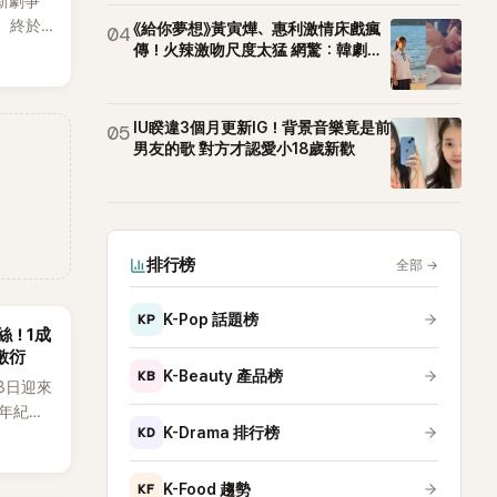
新劇爭
樣，也
，終於
《給你夢想》黃寅燁、惠利激情床戲瘋
04
出20
傳！火辣激吻尺度太猛 網驚：韓劇太
敢拍
其中，
僅送禮
也被眼
IU睽違3個月更新IG！背景音樂竟是前
05
兩波討
男友的歌 對方才認愛小18歲新歡
排行榜
全部
→
KP
K-Pop 話題榜
粉絲！1成
敷衍
KB
K-Beauty 產品榜
月8日迎來
週年紀念
KD
K-Drama 排行榜
到四人合
，當天將
e出席，
KF
K-Food 趨勢