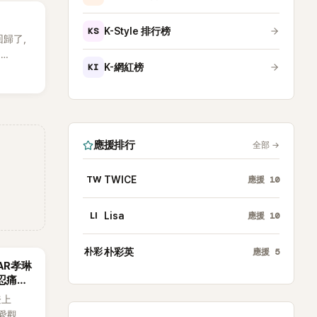
引發粉
KS
K-Style 排行榜
 回歸了，
E
KI
K-網紅榜
。
應援排行
全部
→
TW
TWICE
應援
10
LI
Lisa
應援
10
朴彩
朴彩英
應援
5
AR孝琳
忍痛放
登上
戀愛觀，