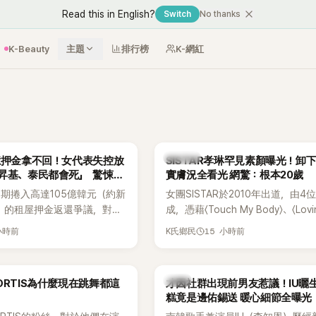
Read this in English?
Switch
No thanks
K-Beauty
主題
排行榜
K-網紅
K-POP
億押金拿不回！女代表失控放
SISTAR孝琳罕見素顏曝光！卸
昇基、泰民都會死」 驚悚錄
實膚況全看光 網驚：根本20歲
期捲入高達105億韓元（約新
女團SISTAR於2010年出道，由4
元）的租屋押金返還爭議，對象
成，憑藉〈Touch My Body〉、〈Lovi
One Hundred Label代
〈Shake It〉等一連串夏日神曲紅
小時前
15 小時前
K氏鄉民
가원)。如今事件再掀風波，
封「夏日女王」。不過，團體在出道
r李鎮浩公開一段與車佳媛過去的
宣布解散，成員各自投入個人演藝
中出現「李昇基身邊的人會全
向來以性感火辣形象和強大舞台氣
韓星
ORTIS為什麼現在跳舞都這
才因社群出現前男友惹議！IU曬
烈言論，引發外界譁然。
的孝琳，近日在社群分享與「排球女
糕竟是邊佑錫送 暖心細節全曝光
景聚餐的日常，不僅展現兩人多年