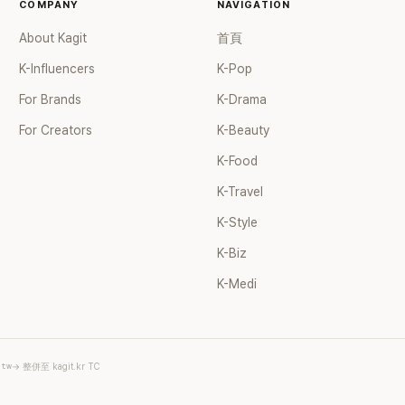
COMPANY
NAVIGATION
About Kagit
首頁
K-Influencers
K-Pop
For Brands
K-Drama
For Creators
K-Beauty
K-Food
K-Travel
K-Style
K-Biz
K-Medi
.tw
→ 整併至 kagit.kr TC