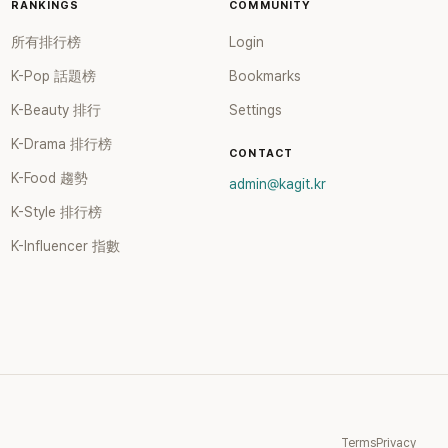
RANKINGS
COMMUNITY
所有排行榜
Login
K-Pop 話題榜
Bookmarks
K-Beauty 排行
Settings
K-Drama 排行榜
CONTACT
K-Food 趨勢
admin@kagit.kr
K-Style 排行榜
K-Influencer 指數
Terms
Privacy