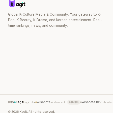
Global K-Culture Media & Community. Your gateway to K-
Pop, K-Beauty, K-Drama, and Korean entertainment. Real-
time rankings, news, and community.
服務
Kagit
kagit.kr
wishnote
wishnote.kr
wishnote.tw
wishnote
即將推出
©
2026
Kagit. All rights reserved.