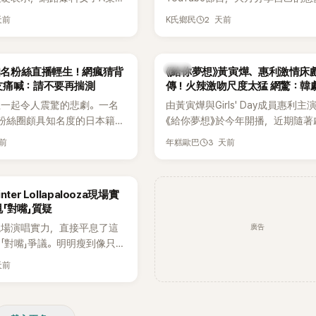
黃晸珉，已正式採取法律行
更首度坦承過去曾遭最好的朋友搶
天前
2 天前
K氏鄉民
並未停止發聲，持續透過社群
友。她表示，當時選擇瀟灑放手，
料，反駁經紀公司的說法，強
同樣的事情現在再發生，「我絕對
維持雙向聯繫，並非外界所稱
不管」，直率發言掀起熱議。
韓劇
N知名粉絲直播輕生！網瘋猜背
《給你夢想》黃寅燁、惠利激情床
如今，韓媒《Dispatch》再
友痛喊：請不要再揣測
傳！火辣激吻尺度太猛 網驚：韓
通電話的錄音內容，而A也首
拍
生一起令人震驚的悲劇。一名
由黃寅燁與Girls' Day成員惠利主
曾是SHINee、NCT等偶像
EN粉絲圈頗具知名度的日本籍女
《給你夢想》於今年開播，近期隨著
」，事件持續延燒。
TikTok直播期間輕生，最終
入高潮，男女主角的感情線快速升
天前
3 天前
年糕歐巴
消息曝光後震驚韓網，也讓不
新播出的第8集不僅上演火辣吻戲
社群平台哀悼。事發後，死者
出現床戲橋段，讓相關片段在網路
出面證實噩耗，並呼籲外界停
傳，引發觀眾熱烈討論。
ter Lollapalooza現場實
逝者安息。
「對嘴」質疑
廣告
現場演唱實力，直接平息了這
「對嘴」爭議。明明瘦到像只剩
還能唱出這麼驚人的爆發力和
天前