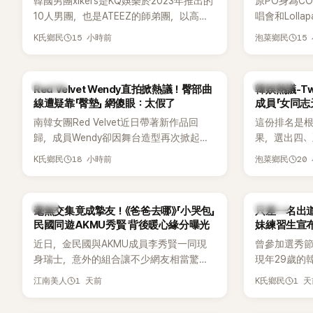
韓國男團xikers是KQ娛樂於2023年推出的
原PO身為C
10人男團，也是ATEEZ的師弟團，以高完
唱會和Loll
成度舞台、充滿爆發力的表演及Hip-Hop
便感到不滿
15 小時前
15
K氏鄉民
泡菜鄉民
風格聞名，出道後迅速累積大批海內外粉
原因，希望
絲，近年也陸續登上Lollapalooza等國際
大型音樂節，展現新生代男團的舞台實
K-POP
熱議討論
Red Velvet Wendy直拍掀熱議！臀部曲
韓娛熱議-Tw
力。
線遭疑靠「臀墊」 網傻眼：太假了
成員「女同志
南韓女團Red Velvet近日帶著新作品回
這份排名是根
歸，成員Wendy卻因舞台造型再次掀起討
果，選出四
論。她日前才因暴瘦身形受到外界關注，
絲喜愛的成員。
18 小時前
20
K氏鄉民
泡菜鄉民
又被質疑在舞台上使用臀墊，如今最新打
員包攬了前
歌舞台曝光後，再度因身形比例引發熱
中的高人氣
議。
韓星
K-POP
毫無交集竟成摯友！《爸爸去哪》「小哭包」
只差一名出道f
民國同遊AKMU秀賢 背後暖心緣分曝光
妹練習生宣
近日，金民國與AKMU成員李秀賢一同現
曾參加選秀節
身瑞士，意外的組合讓不少網友相當驚
現年29歲的
訝。兩人過去幾乎沒有公開交集，如今卻
近日無預警
1 天前
1 
江南美人
K氏鄉民
一起踏上瑞士之旅，也讓粉絲紛紛好奇：
照，親自宣
「他們到底是怎麼認識的？」
讓不少曾追