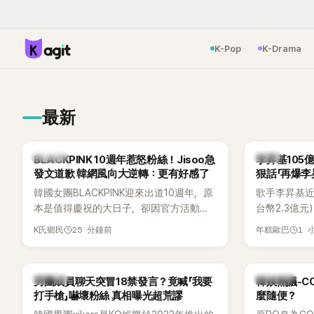
K-Pop
K-Drama
最新
K-POP
韓星
BLACKPINK 10週年惹怒粉絲！Jisoo急
李昇基105
發文道歉 韓網風向大逆轉：更有好感了
狠話「再爆李
音流出
韓國女團BLACKPINK迎來出道10週年，原
歌手李昇基近
本是值得慶祝的大日子，卻因官方活動安
台幣2.3億
排引發粉絲不滿，甚至傳出有人持高爾夫
正是演藝企劃公司
25 分鐘前
1 
K氏鄉民
年糕歐巴
球桿到YG娛樂大樓鬧事。Jisoo今（8日）
表車佳媛(차
也親自發文向BLINK道歉，坦言這次紀念日
YouTube
「好像是充滿歉意的一天」。
通話錄音，當
K-POP
熱議討論
男團成員聊天突冒18禁發言？竟喊「我要
韓娛熱議-C
部死掉」等激
打手槍」嚇壞粉絲 真相曝光超荒謬
麼隨便？