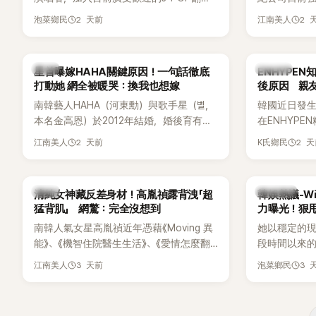
企劃。繼太妍和Hanroro之後，秀賢已獲
嫌長期跟蹤
2 天前
2 
泡菜鄉民
江南美人
選為第三首翻唱歌曲的主唱，並於近期完
動。不過，A
成錄音。
平台公開爆
調兩人一直
韓星
K-POP
星首曝嫁HAHA關鍵原因！一句話徹底
ENHYPE
的單方面騷擾。
打動她 網全被暖哭：換我也想嫁
後原因 親
曝光雙方77
南韓藝人HAHA（河東勳）與歌手星（별，
韓國近日發
度承認自己過去
本名金高恩）於2012年結婚，婚後育有兩
在ENHYP
團體的「站姐
子一女，一家五口生活幸福美滿，也是韓
粉絲，日前在
2 天前
2 
江南美人
K氏鄉民
國演藝圈公認的模範夫妻。近日，星首度
不幸身亡，
公開當年決定嫁給HAHA的關鍵原因，竟是
少粉絲湧入
一句讓她至今仍難忘的話，也成為她點頭
親友也陸續
韓星
熱議討論
清純女神藏反差身材！高胤禎露背洩「超
韓娛熱議-Win
步入婚姻的最大理由。
止揣測，盼
猛背肌」 網驚：完全沒想到
力曝光！狠甩
南韓人氣女星高胤禎近年憑藉《Moving 異
她以穩定的
能》、《機智住院醫生生活》、《愛情怎麼翻
段時間以來的
譯？》、《努力克服自卑的我們》等多部熱門
骨頭，怎麼
3 天前
3 
江南美人
泡菜鄉民
作品，躍升為韓劇新一代女神代表，不僅
音量？
演技備受肯定，精緻五官與清新空靈的氣
質也擄獲大批粉絲。近日，她因分享一組