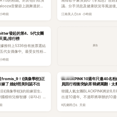
ORTIS的粉絲，對於他們在演
南韓歌手兼演員IU（李知恩）歷經
好交情，她幾乎素顏入鏡的真實模
apalooza音樂節上跳舞過於隨
議、分手消息及健康狀況等風波後
意外掀起網友熱議。
，認為舞蹈是他們走紅的重要
睽違3個月更新社群平台，一口氣曬
 小時前
16 小時前
江南美人
他們能更認真地表演。
張近況照，讓大批粉絲又驚又喜。
一張生日蛋糕照意外掀起熱議，不
人的身分曝光，就連貼文背景音樂
itter發起的第4、5代女團
尖網友發現暗藏玄機，在韓網引發
天菜」排行榜
論。
廣告
據推特上5336份有效票選結
、五代女偶像中，最受女性粉
其中，HATS2HEARTS成
 小時前
三名，展現了她們在女性社群
。
K-POP
romis_9！《偶像學校》正
BLACKPINK 10週年只邀40名
布嫁了 婚紗照美到認不出
員因行程衝突缺席 韓網罵翻：太
目《偶像學校》的前練習生、
韓國人氣女團BLACKPINK將於8
韓國模特兒柳智娜（유지나），
出道10週年，不過即將舉辦的10
在社群平台公開一系列婚紗
Meet & Greet活動，依舊無法看
天前
1 天前
K氏鄉民
布即將步入婚姻，消息曝光後
體。根據韓媒《MyDaily》7日報導
看節目的粉絲又驚又喜，紛紛
由Jisoo（智秀）、Rosé與Jenni