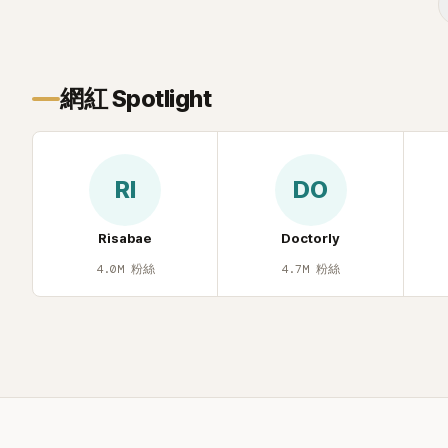
近況照意外掀起熱議，不是因為仙氣十足
的美貌，而是藏在纖細身材下的超狂背肌
與肩膀線條，反差感十足，讓不少網友看
傻直呼：「原來她身材這麼猛！」
網紅 Spotlight
RI
DO
Risabae
Doctorly
4.0M
粉絲
4.7M
粉絲