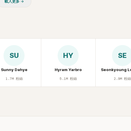
載入更多 →
SU
HY
SE
Sunny Dahye
Hyram Yarbro
Seonkyoung L
1.7M
粉絲
5.1M
粉絲
2.9M
粉