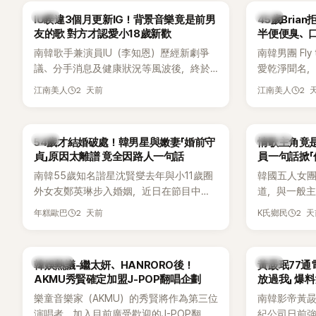
送上祝福。
韓星
韓星
IU睽違3個月更新IG！背景音樂竟是前男
45歲Bri
友的歌 對方才認愛小18歲新歡
半便便臭、
南韓歌手兼演員IU（李知恩）歷經新劇爭
南韓男團 Fly 
議、分手消息及健康狀況等風波後，終於
愛乾淨聞名，
睽違3個月更新社群平台，一口氣曬出20
再度談到自己
2 天前
2 
江南美人
江南美人
張近況照，讓大批粉絲又驚又喜。不過，
另一半的口臭
比起照片本身，更引發熱議的是，她竟選
更大方表明
用前男友張基河所屬樂團的歌曲作為背景
白發言掀起
韓星
K-POP
54歲才結婚破處！韓男星與嫩妻「婚前守
情歌主角竟是
音樂，意外掀起韓網討論。
貞」原因太離譜 竟全因路人一句話
員一句話掀「
都不敢聽
南韓55歲知名諧星沈賢燮去年與小11歲圈
韓國五人女團Y
外女友鄭英琳步入婚姻，近日在節目中分
道，與一般主打
享與妻子的戀愛故事，笑稱兩人原本想享
團不同，她們以
2 天前
2 
年糕歐巴
K氏鄉民
受兩人世界，沒想到站在飯店門口時竟被
創Rap及成
路人認出，還一路替他們加油打氣，讓他
融入美式街
害羞到最後直接放棄進飯店，意外成了婚
雖然並非出
熱議討論
韓星
韓娛熱議-繼太妍、HANRORO後！
黃晸珉77通
前一直堅守「婚前守貞」的原因之一。
的音樂風格
AKMU秀賢確定加盟J-POP翻唱企劃
放過我」 爆料
不少人氣，
樂童音樂家（AKMU）的秀賢將作為第三位
南韓影帝黃
識度的新生
演唱者，加入目前廣受歡迎的J-POP翻唱
紀公司日前強