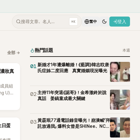
搜尋文章、名人…
登入
⌘K
繁中
熱門話題
本週
全部
→
新婚才1年遭爆離婚！《藍調》韓志旼唐
01
氏症姊二度回應 真實婚姻現況曝光
下濃妝真
位成員組
主持11年突退《認哥》！金希澈終於說
ng U〉、
02
真話 姜鎬童成最大關鍵
遍亞洲，獲
滿7年後
事業。
場著稱
黃晸珉77通電話錄音曝光！崩潰喊「拜
03
生日蛋
託放過我」 爆料女曾是SHINee、NCT
王」金軟
站姐
不變的