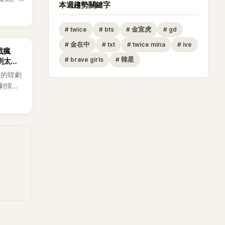
本週趨勢關鍵字
走男
但如果
#
twice
#
bts
#
金宣虎
#
gd
不會坐視
#
金在中
#
txt
#
twice mina
#
ive
戲瘋
#
brave girls
#
韓星
劇太敢
演的韓劇
劇情進
溫。最
，更接連
上瘋