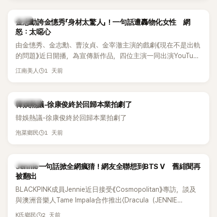
感情方面，李智惠於 2017 年與圈外男友結婚，婚後育有兩個
女兒，一家四口生活幸福美滿。如今除了持續活躍於綜藝節
韓星
金志勳誇金憓秀「身材太驚人」！一句話遭轟物化女性 網
目，她經營的 YouTube 頻道也即將突破百萬訂閱，近年內容深
怒：太噁心
受網友喜愛，再度迎來事業第二春。
由金憓秀、金志勳、曹汝貞、金宰澈主演的戲劇《現在不是出軌
的問題》近日開播，為宣傳新作品，四位主演一同出演YouTube
節目，不料訪談中的一段發言卻意外掀起爭議。不少網友認
1 天前
江南美人
為，他將焦點放在金憓秀的身材，言論帶有「物化女性」意味，
引發大量批評。
熱議討論
韓娛熱議-徐康俊終於回歸本業拍劇了
韓娛熱議-徐康俊終於回歸本業拍劇了
1 天前
泡菜鄉民
K-POP
Jennie一句話掀全網瘋猜！網友全聯想到BTS V 舊緋聞再
被翻出
BLACKPINK成員Jennie近日接受《Cosmopolitan》專訪，談及
與澳洲音樂人Tame Impala合作推出〈Dracula（JENNIE
Remix）〉的幕後故事，沒想到她一句關於「共同朋友」的回答，
2 天前
K氏鄉民