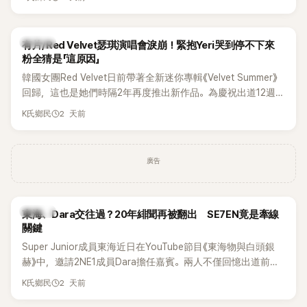
竟再次引發外界對她與BTS成員V緋聞的討論。
K-POP
有片/Red Velvet瑟琪演唱會淚崩！緊抱Yeri哭到停不下來
粉全猜是「這原因」
韓國女團Red Velvet日前帶著全新迷你專輯《Velvet Summer》
回歸，這也是她們時隔2年再度推出新作品。為慶祝出道12週
年，五位成員也一連舉辦三場粉絲演唱會，與粉絲共同回顧經
2 天前
K氏鄉民
典歌曲、帶來新歌舞台。不過，成員瑟琪卻在演出過程中數度
落淚，令人相當心疼。
廣告
K-POP
東海、Dara交往過？20年緋聞再被翻出 SE7EN竟是牽線
關鍵
Super Junior成員東海近日在YouTube節目《東海物與白頭銀
赫》中，邀請2NE1成員Dara擔任嘉賓。兩人不僅回憶出道前的
青澀往事，也首度聊起當年鬧得沸沸揚揚的緋聞，讓東海忍不
2 天前
K氏鄉民
住笑說：「真的有很多粉絲以為我們交往過。」