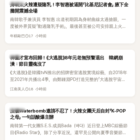
K-POP
身材太火辣遭疑隆乳！李智惠被逼開「比基尼記者會」 腋下全
攤開震撼全場
南韓歌手兼演員 李智惠 出道初期因為身材曲線太過搶眼，一
度被外界質疑「動過隆乳手術」，最後甚至被公司安排親上火
線，召開前所未見的「泳裝記者會」澄清。這場記者會後來還被
17 小時前
年糕歐巴
韓國演藝圈點名為流傳至今的「三大記者會」之一。近日她在綜
藝節目中親口回憶這段「隆乳疑雲黑歷史」，話題再度被翻出來
熱議。 2日播出的 SBS 綜藝節目《我的經紀人太難搞－秘書
韓星
神童才宣布回歸！《大逃脫》8年元老無預警退出 韓網崩
鎮》，邀請同時兼顧工作與育兒的演藝圈代表「媽媽群」——李智
潰：節目靈魂沒了
惠、李賢怡、李恩亨，以第13位「My Star」身分登場，分享最真
《大逃脫》是韓國tvN推出的招牌密室逃脫實境綜藝，自2018年
實的生活日常。 節目一開始，李瑞鎮 率先與李智惠會合，兩人
至2021年共播出4季，由鄭鍾淵PD打造完整的「大逃脫宇宙
邊搭車邊聊天，氣氛輕鬆。聊到最近的新聞，李瑞鎮突然直球
（DTCU）」，憑藉燒腦劇情、電影級場景與龐大世界觀，累積
發問：「妳不是上新聞了？說妳去做整形？是人中縮短手術嗎？」
18 小時前
江南美人
大批死忠粉絲，被譽為韓國最具代表性的密室逃脫綜藝之一。
一貫犀利又不留情的問法，讓現場瞬間笑成一片。對此，李智
惠也毫不閃躲，淡定接招，兩人鬥嘴默契十足。 話題接著一路
延燒到過去的爭議。李瑞鎮脫口補刀：「妳以前不是還在游泳池
K-POP
沒被Waterbomb邀請不忍了！火辣女團天后自封「K-POP
開過記者會？」直接點名她當年的風波。李智惠聽了忍不住笑
之母」 一句話酸爆主辦
說：「哥怎麼連這個都知道？」李瑞鎮則回嘴：「那時候新聞鬧那
南韓第一代女團S.E.S.成員Bada（바다）近日登上MBC綜藝節
麼大，不知道才奇怪吧。」一來一往，氣氛反而更加輕鬆。 談到
目《Radio Star》，除了分享近況，還罕見公開向夏季音樂節
當年情況，李智惠終於鬆口坦言，當時確實被質疑動過隆胸手
Waterbomb喊話，笑稱自己至今從未受邀演出，更幽默表示：