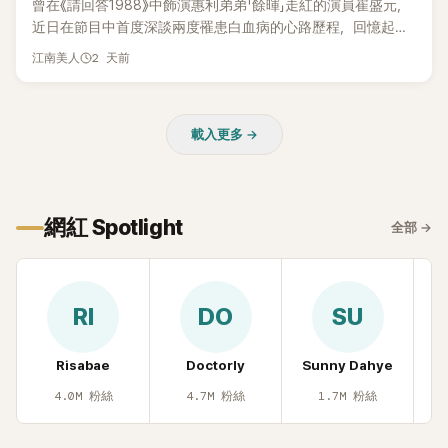
曾在《請回答1988》中飾演惠利弟弟「餘暉」走紅的演員崔盛元，
近日在節目中首度深談兩度罹患白血病的心路歷程，回憶起抗
病歲月時忍不住落淚，哽咽表示：「痛苦到連回想都不願意。」
2 天前
江南美人
載入更多 →
網紅 Spotlight
全部
→
RI
DO
SU
Risabae
Doctorly
Sunny Dahye
H
4.0M
粉絲
4.7M
粉絲
1.7M
粉絲