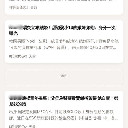
一名不折不扣的學霸。她日前在節目中透露，自己在美國就讀
2 天前
打歌雷達
國中時，曾拿下全校第一名，優異成績曝光後，再度掀起網友
熱議。
K-POP
Noel主唱突宣布結婚！甜認娶小14歲嫩妹 婚期、身分一次
曝光
韓國男團「Noel（노을）」成員姜均成宣布結婚喜訊！對象是小他
14歲的演員劉河珍（유하진 音譯），兩人將於10月30日在首爾
低調舉辦婚禮，消息一出立刻引發關注。
2 天前
K氏鄉民
廣告
K-POP
崔叡娜淚揭童年罹癌！父母為醫藥費賣飯捲苦撐 她自責：都
是我的錯
出身自限定女團IZ*ONE、目前以SOLO歌手身分活動的崔叡
娜，近日在SBS新綜藝《我的餘生戀愛》（내 남은 연애）中，首
度談起自己幼年罹患小兒癌的經歷，回憶起父母為了籌措醫療
2 天前
K氏鄉民