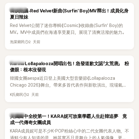
熱議討論
韓娛熱議-Red Velvet新曲〈Surfin' Boy〉MV釋出！成員化身
夏日辣妹
Red Velvet公開了迷你專輯《Cosmic》收錄曲〈Surfin' Boy〉的
MV。MV中成員們在海邊享受夏日，展現了清爽活潑的魅力。
2 天前
泡菜鄉民
K-POP
Karina Lollapalooza開唱出包！急發道歉文認「太荒唐」 粉
傻眼：根本沒發現
韓國女團aespa近日登上美國大型音樂節《Lollapalooza
Chicago 2026》舞台，帶來多首代表作與新歌演出，現場氣氛
嗨翻。不過，成員Karina卻在演出後主動坦承，自己因為太緊
2 天前
K氏鄉民
張，在表演過程中一度忘記歌詞，還親自向粉絲道歉。
K-POP
美國國中全校第一！KARA妮可放棄學霸人生赴韓追夢 竟
成一代傳奇女團成員
KARA成員妮可是不少K-POP粉絲心中的二代女團代表人物，不
過鮮少有人知道的是，她其實不只是舞台上的人氣偶像，更是