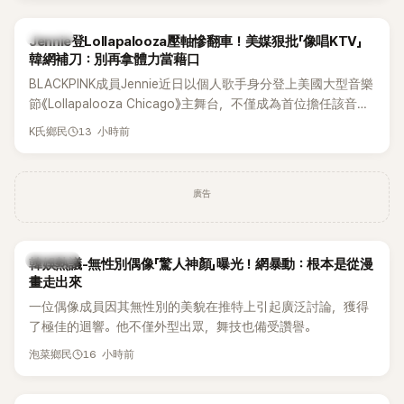
K-POP
Jennie登Lollapalooza壓軸慘翻車！美媒狠批「像唱KTV」
韓網補刀：別再拿體力當藉口
BLACKPINK成員Jennie近日以個人歌手身分登上美國大型音樂
節《Lollapalooza Chicago》主舞台，不僅成為首位擔任該音樂
節Headliner（壓軸主秀）的K-POP女SOLO歌手，寫下全新紀
13 小時前
K氏鄉民
錄。然而，演出結束後卻掀起兩極評價，不僅現場歌唱實力遭
部分網友質疑，就連美國當地媒體也毫不留情給出負評，甚至
形容整場演出「就像一場豪華KTV」。
廣告
熱議討論
韓娛熱議-無性別偶像「驚人神顏」曝光！網暴動：根本是從漫
畫走出來
一位偶像成員因其無性別的美貌在推特上引起廣泛討論，獲得
了極佳的迴響。他不僅外型出眾，舞技也備受讚譽。
16 小時前
泡菜鄉民