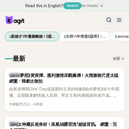
Read this in English?
Switch
No thanks
1
2
3
新婚才1年遭爆離婚！《藍…
主持11年突退《認哥》！…
Jenn
最新
全部
→
韓劇
《給你夢想》黃寅燁、惠利激情床戲瘋傳！火辣激吻尺度太猛
網驚：韓劇太敢拍
由黃寅燁與Girls' Day成員惠利主演的韓劇《給你夢想》於今年開
播，近期隨著劇情進入高潮，男女主角的感情線快速升溫。最
新播出的第8集不僅上演火辣吻戲，更接連出現床戲橋段，讓
11 小時前
年糕歐巴
相關片段在網路上瘋傳，引發觀眾熱烈討論。
韓星
清純女神藏反差身材！高胤禎露背洩「超猛背肌」 網驚：完