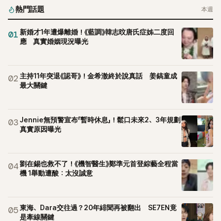
熱門話題
本週
新婚才1年遭爆離婚！《藍調》韓志旼唐氏症姊二度回
01
應 真實婚姻現況曝光
主持11年突退《認哥》！金希澈終於說真話 姜鎬童成
02
最大關鍵
Jennie無預警宣布「暫時休息」！鬆口未來2、3年規劃
03
真實原因曝光
劉在錫也救不了！《機智醫生》鄭準元首登綜藝全程當
04
機 1舉動遭酸：太沒誠意
東海、Dara交往過？20年緋聞再被翻出 SE7EN竟
05
是牽線關鍵