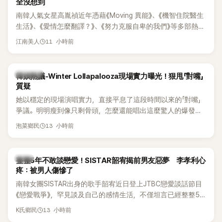
全沒想到
南韓人氣女星高胤禎近年憑藉《Moving 異能》、《機智住院醫生
生活》、《愛情怎麼翻譯？》、《努力克服自卑的我們》等多部熱門
作品，躍升為韓劇新一代女神代表，不僅演技備受肯定，精緻
11 小時前
江南美人
五官與清新空靈的氣質也擄獲大批粉絲。近日，她因分享一組
近況照意外掀起熱議，不是因為仙氣十足的美貌，而是藏在纖
細身材下的超狂背肌與肩膀線條，反差感十足，讓不少網友看
熱議討論
韓娛熱議-Winter Lollapalooza現場實力曝光！狠甩「對嘴」
傻直呼：「原來她身材這麼猛！」
質疑
她以穩定的現場演唱實力，直接平息了這段時間以來的「對嘴」
爭議。明明瘦到像只剩骨頭，怎麼還能唱出這麼驚人的爆發力
和音量？
13 小時前
泡菜鄉民
韓星
整整5年不敢談戀愛！SISTAR韶宥揭前男友惡夢 李孝利心
疼：被男人傷慘了
南韓女團SISTAR出身的歌手韶宥近日登上JTBC戀愛談話節目
《戀愛戰爭》，罕見談及自己的感情生活，不僅坦言已經整整5
年沒有談戀愛，更首度透露空窗至今的原因，全與上一段戀情
13 小時前
K氏鄉民
有關，一番真心告白讓現場來賓都相當震驚。