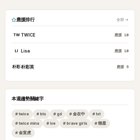
應援排行
全部
→
TW
TWICE
應援
10
LI
Lisa
應援
10
朴彩
朴彩英
應援
5
本週趨勢關鍵字
#
twice
#
bts
#
gd
#
金在中
#
txt
#
twice mina
#
ive
#
brave girls
#
韓星
#
金宣虎