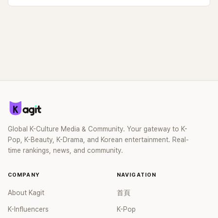
Global K-Culture Media & Community. Your gateway to K-
Pop, K-Beauty, K-Drama, and Korean entertainment. Real-
time rankings, news, and community.
COMPANY
NAVIGATION
About Kagit
首頁
K-Influencers
K-Pop