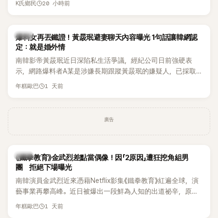
20 小時前
K氏鄉民
術。她回憶：「拍了比基尼照片之後，就開始被說是不是去隆乳
「我名字就叫『Bada（海）』，Waterbomb卻沒找我，這根本只
了。」為了澄清誤會，她只好親自站出來說清楚。 李智惠進一步
是懂了皮毛。」一番話笑翻全場，也引發網友熱議。
解釋，當時隆胸手術幾乎只有「腋下切開」一種方式，「所以我就
韓星
想，既然一直說我有做，那我乾脆把腋下給大家看，證明我根
爆料女再丟鐵證！黃晸珉避妻聊天內容曝光 1句話讓韓網認
定：就是婚外情
本沒動過。」一句話說完，全場瞬間炸鍋，來賓又驚又笑。 事實
上，早在 2006 年，李智惠就為了證明自己沒有「隆乳」，真的
南韓影帝黃晸珉近日深陷私生活爭議，經紀公司日前強硬表
召開了一場泳裝記者招待會。當時她穿著比基尼站在一排攝影
示，網路爆料者A某是涉嫌長期跟蹤黃晸珉的嫌疑人，已採取
機前，面對媒體擺出各種姿勢，畫面至今仍被網友津津樂道。
法律行動。不過，A某並未因此停止發聲，5日再度透過社群平
1 天前
年糕歐巴
這段為平息爭議、直接公開腋下畫面自證清白的往事再度被提
台公開更多內容，反駁經紀公司的說法，強調兩人的聯繫一直
起，節目現場立刻充滿驚呼聲與笑聲，也再次讓人見識到她面
都是「雙向互動」，並非外界所稱的單方面騷擾。
對流言時「豁出去」的直率性格。其實她過去也曾在 SBS 節目
廣告
《脫掉鞋子恢單4Men》 中，親自公開那張當年引發話題的「腋下
比基尼照」，再次重提這段至今仍被粉絲視為黑歷史代表作的事
件。 回顧李智惠的演藝路，她於 1998 年以混聲團體 S#arp 成
員身分出道，該團在 2000 年代初期紅極一時，由李智惠、徐
韓星
《鐵拳教育》金武烈差點當偶像！因「2原因」遭狂挖角組男
智英兩位女成員，以及張錫炫、Chris Kim 兩位男成員組成。不
團 拒絕下場曝光
過後來爆出長達四年的團內霸凌風波，甚至傳出徐智英母親對
南韓演員金武烈近來憑藉Netflix影集《鐵拳教育》紅遍全球，演
李智惠言語辱罵、動手等爭議，最終團體於 2002 年解散。 團
藝事業再攀高峰。近日被爆出一段鮮為人知的出道祕辛，原來
體解散後，李智惠轉型 solo，靠著綜藝與歌唱實力持續活躍演
他當年差點不是以演員身分出道，而是成為男團偶像的一員。
1 天前
年糕歐巴
藝圈。據悉，她當年能加入 S#arp，也與 李尚敏 的賞識有關。