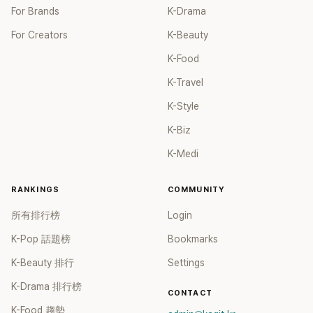
For Brands
K-Drama
For Creators
K-Beauty
K-Food
K-Travel
K-Style
K-Biz
K-Medi
RANKINGS
COMMUNITY
所有排行榜
Login
K-Pop 話題榜
Bookmarks
K-Beauty 排行
Settings
K-Drama 排行榜
CONTACT
K-Food 趨勢