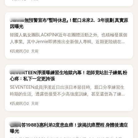
費四處奔波，甚至靠賣飯捲維持生計，讓她忍不住當場落淚，
坦言年幼時一度認為「都是我的錯」。
K-POP
Jennie無預警宣布「暫時休息」！鬆口未來2、3年規劃 真實原
因曝光
韓國人氣女團BLACKPINK近年在團體活動之外，也積極發展個
人事業，其中Jennie即將推出全新個人專輯，近期更陸續在演
出中搶先公開新歌，引發粉絲高度期待。不過，她近日受訪時
2 天前
K氏鄉民
也透露，完成今年夏季音樂節行程後，將暫時放慢腳步，替自
己安排一段休息時間。
K-POP
SEVENTEEN淨漢曝練習生地獄內幕！老師竟站肚子練氣 粉
心疼：私下一定更誇張
SEVENTEEN成員淨漢近日出演日本節目時，親口分享練習生
時期的生活，透露曾接受不少高強度訓練，甚至還曾為了練習
肺活量，讓聲樂老師直接站在自己的肚子上，驚人經歷曝光
2 天前
K氏鄉民
後，立刻引發粉絲熱議，不少人更怒批公司訓練方式太過火。
韓星
《請回答1988》惠利弟2度患血癌！淚揭抗癌歷程 身體後遺症
曝光