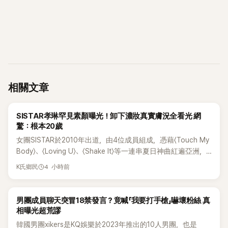
相關文章
K-POP
SISTAR孝琳罕見素顏曝光！卸下濃妝真實膚況全看光 網
驚：根本20歲
女團SISTAR於2010年出道，由4位成員組成，憑藉〈Touch My
Body〉、〈Loving U〉、〈Shake It〉等一連串夏日神曲紅遍亞洲，
獲封「夏日女王」。不過，團體在出道滿7年後宣布解散，成員各
4 小時前
K氏鄉民
自投入個人演藝事業。向來以性感火辣形象和強大舞台氣場著
稱的孝琳，近日在社群分享與「排球女王」金軟景聚餐的日常，
不僅展現兩人多年不變的好交情，她幾乎素顏入鏡的真實模
K-POP
男團成員聊天突冒18禁發言？竟喊「我要打手槍」嚇壞粉絲 真
樣，也意外掀起網友熱議。
相曝光超荒謬
韓國男團xikers是KQ娛樂於2023年推出的10人男團，也是