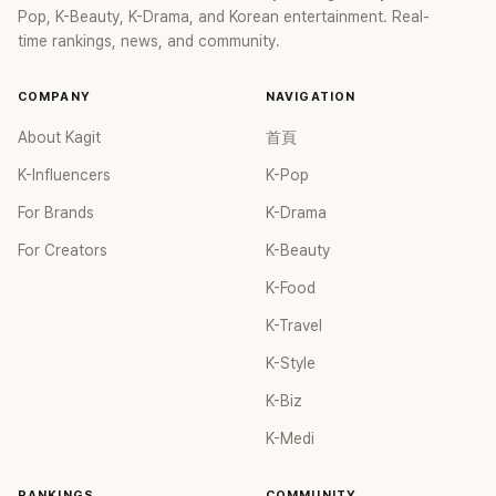
Pop, K-Beauty, K-Drama, and Korean entertainment. Real-
time rankings, news, and community.
COMPANY
NAVIGATION
About Kagit
首頁
K-Influencers
K-Pop
For Brands
K-Drama
For Creators
K-Beauty
K-Food
K-Travel
K-Style
K-Biz
K-Medi
RANKINGS
COMMUNITY