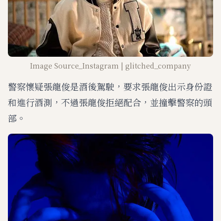
Image Source_Instagram | glitched_company
警察懷疑張龍俊是酒後駕駛，要求張龍俊出示身份證
和進行酒測，不過張龍俊拒絕配合，並撞擊警察的頭
部。