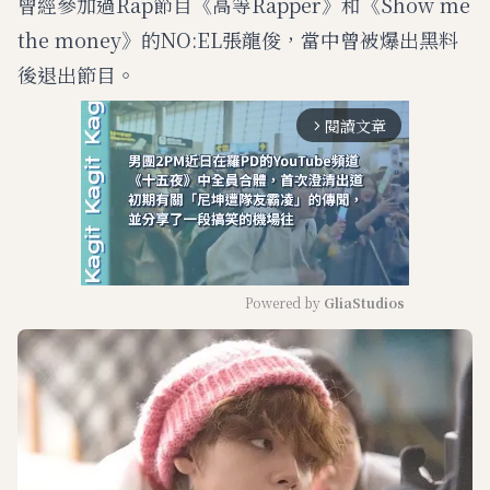
曾經參加過Rap節目《高等Rapper》和《Show me
the money》的NO:EL張龍俊，當中曾被爆出黑料
後退出節目。
閱讀文章
arrow_forward_ios
Powered by 
GliaStudios
M
u
t
e