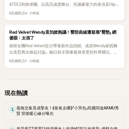
ATEEZ的師弟團，以高完成度舞台、充滿爆發力的表演及Hip-
Hop風格聞名，出道後迅速累積大批海內外粉絲，近年也陸續
4 小時前
K氏鄉民
登上Lollapalooza等國際大型音樂節，展現新生代男團的舞台
實力。
K-POP
Red Velvet Wendy直拍掀熱議！臀部曲線遭疑靠「臀墊」 網
傻眼：太假了
南韓女團Red Velvet近日帶著新作品回歸，成員Wendy卻因舞
台造型再次掀起討論。她日前才因暴瘦身形受到外界關注，又
被質疑在舞台上使用臀墊，如今最新打歌舞台曝光後，再度因
7 小時前
K氏鄉民
身形比例引發熱議。
現在熱讀
毫無交集竟成摯友！《爸爸去哪》「小哭包」民國同遊AKMU秀
1
賢 背後暖心緣分曝光
黃晸珉77通電話錄音曝光！崩潰喊「拜託放過我」 爆料女曾