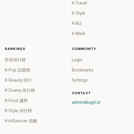
K-Travel
K-Style
K-Biz
K-Medi
RANKINGS
COMMUNITY
所有排行榜
Login
K-Pop 話題榜
Bookmarks
K-Beauty 排行
Settings
K-Drama 排行榜
CONTACT
K-Food 趨勢
admin@kagit.kr
K-Style 排行榜
K-Influencer 指數