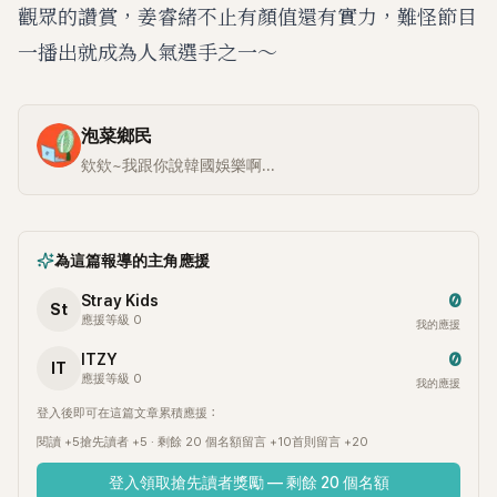
觀眾的讚賞，姜睿緒不止有顏值還有實力，難怪節目
一播出就成為人氣選手之一～
泡菜鄉民
欸欸~我跟你說韓國娛樂啊...
為這篇報導的主角應援
0
Stray Kids
St
應援等級 0
我的應援
0
ITZY
IT
應援等級 0
我的應援
登入後即可在這篇文章累積應援：
閱讀 +5
搶先讀者 +5 · 剩餘 20 個名額
留言 +10
首則留言 +20
登入領取搶先讀者獎勵 — 剩餘 20 個名額