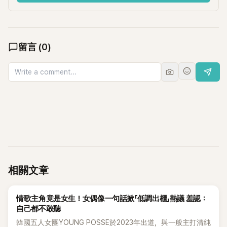
留言
(
0
)
相關文章
K-POP
情歌主角竟是女生！女偶像一句話掀「低調出櫃」熱議 羞認：
自己都不敢聽
韓國五人女團YOUNG POSSE於2023年出道，與一般主打清純