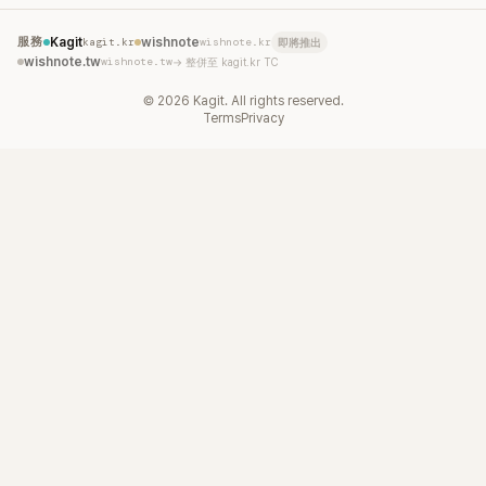
服務
Kagit
kagit.kr
wishnote
wishnote.kr
即將推出
wishnote.tw
wishnote.tw
→ 整併至 kagit.kr TC
©
2026
Kagit. All rights reserved.
Terms
Privacy