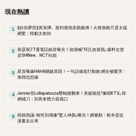
現在熱讀
《給你夢想》黃寅燁、惠利激情床戲瘋傳！火辣激吻尺度太猛
1
網驚：韓劇太敢拍
黃晸珉77通電話錄音曝光！崩潰喊「拜託放過我」 爆料女曾
2
是SHINee、NCT站姐
星首曝嫁HAHA關鍵原因！一句話徹底打動她 網全被暖哭：
3
換我也想嫁
Jennie登Lollapalooza壓軸慘翻車！美媒狠批「像唱KTV」 韓
4
網補刀：別再拿體力當藉口
韓娛熱議-無性別偶像「驚人神顏」曝光！網暴動：根本是從
5
漫畫走出來