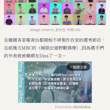
image source_온라인 커뮤니티
在韓國各家電視台都開始不停製作自家的選秀節目，
在前幾天MBC的《極限出道野獸偶像》,因為選手們
的外表就被韓網友Diss了一次。
閱讀文章
arrow_forward_ios
Powered by 
GliaStudios