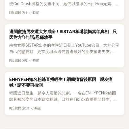
或Girl Crush風格的女團不同，她們以濃厚的Hip-Hop元素、自
創Rap及成員親自參與創作為特色，MV也融入美式街頭、塗
4 小時前
K氏鄉民
鴉、滑板等文化元素。雖然並非出身四大經紀公司，仍憑藉鮮
明的音樂風格，在海外尤其是歐美市場累積不少人氣，逐漸成
為第五代女團中極具辨識度的新生代代表之一。
K-POP
遭閨蜜搶男友還大方成全！SISTAR孝琳親揭當年真相 只
因對方「1句話」忍痛放手
南韓女團SISTAR出身的孝琳近日登上YouTube節目，大方分享
自己的戀愛觀，更首度坦承過去曾遭最好的朋友搶走男友。她
表示，當時選擇瀟灑放手，但如果同樣的事情現在再發生，「我
8 小時前
K氏鄉民
絕對不會坐視不管」，直率發言掀起熱議。
K-POP
ENHYPEN知名粉絲直播輕生！網瘋猜背後原因 親友痛
喊：請不要再揣測
韓國近日發生一起令人震驚的悲劇。一名在ENHYPEN粉絲圈
頗具知名度的日本籍女粉絲，日前在TikTok直播期間輕生，最
終不幸身亡，消息曝光後震驚韓網，也讓不少粉絲湧入社群平
13 小時前
K氏鄉民
台哀悼。事發後，死者親友也陸續出面證實噩耗，並呼籲外界
停止揣測，盼逝者安息。