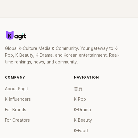
Global K-Culture Media & Community. Your gateway to K-
Pop, K-Beauty, K-Drama, and Korean entertainment. Real-
time rankings, news, and community.
COMPANY
NAVIGATION
About Kagit
首頁
K-Influencers
K-Pop
For Brands
K-Drama
For Creators
K-Beauty
K-Food