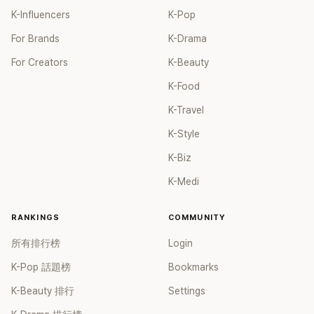
K-Influencers
K-Pop
For Brands
K-Drama
For Creators
K-Beauty
K-Food
K-Travel
K-Style
K-Biz
K-Medi
RANKINGS
COMMUNITY
所有排行榜
Login
K-Pop 話題榜
Bookmarks
K-Beauty 排行
Settings