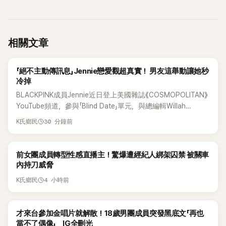
相關文章
K-POP
「絕不主動傳訊息」Jennie戀愛觀超真實！ 男友這舉動讓她秒
冷掉
BLACKPINK成員Jennie近日登上美國雜誌《COSMOPOLITAN》
YouTube頻道，參與「Blind Date」單元，與總編輯Willah
Bennett大聊感情話題，從挑選約會對象、聯絡方式，到第一次
30 分鐘前
K氏鄉民
約會可能瞬間扣分的行為，全都大方分享，直率又帶點幽默的
戀愛觀引發討論。
K-POP
前女團成員轉型性感直播主！驚爆遭經紀人綁架囚禁 被關車
內持刀威脅
4 小時前
K氏鄉民
K-POP
才來台參加金唱片就解散！18歲男團成員突發黑底文「再也
當不了偶像」 IG全刪光