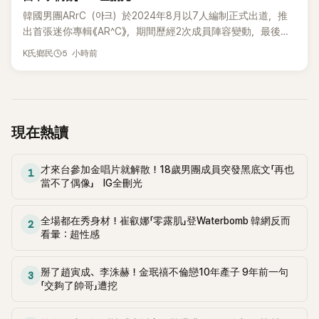
韓國男團ARrC（아크）於2024年8月以7人編制正式出道，推
出首張迷你專輯《AR^C》，期間歷經2次成員陣容變動，最後一
張作品則是2025年11月推出的〈Skiid〉。沒想到出道不到2年，
5 小時前
K氏鄉民
所屬公司MYSTIC STORY便在2026年6月23日宣布結束ARrC
的團體活動，7名成員未來將各自發展，消息一出也讓粉絲相
當錯愕。
現在熱讀
才來台參加金唱片就解散！18歲男團成員突發黑底文「再也
1
當不了偶像」 IG全刪光
全場都在秀身材！崔叡娜「零露肌」登Waterbomb 韓網反而
2
看暈：超性感
掰了趙寅成、李洙赫！金珉禧不倫戀10年產子 9年前一句
3
「交夠了帥哥」遭挖