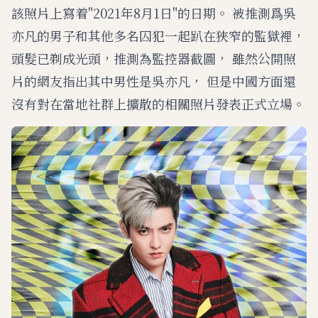
該照片上寫着"2021年8月1日"的日期。 被推測爲吳
亦凡的男子和其他多名囚犯一起趴在狹窄的監獄裡，
頭髮已剃成光頭，推測為監控器截圖， 雖然公開照
片的網友指出其中男性是吳亦凡， 但是中國方面還
沒有對在當地社群上擴散的相關照片發表正式立場。