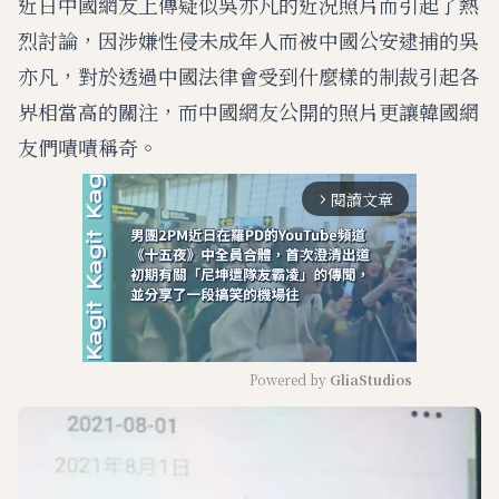
近日中國網友上傳疑似吳亦凡的近況照片而引起了熱
烈討論，因涉嫌性侵未成年人而被中國公安逮捕的吳
亦凡，對於透過中國法律會受到什麼樣的制裁引起各
界相當高的關注，而中國網友公開的照片更讓韓國網
友們嘖嘖稱奇。
閱讀文章
arrow_forward_ios
Powered by 
GliaStudios
M
u
t
e