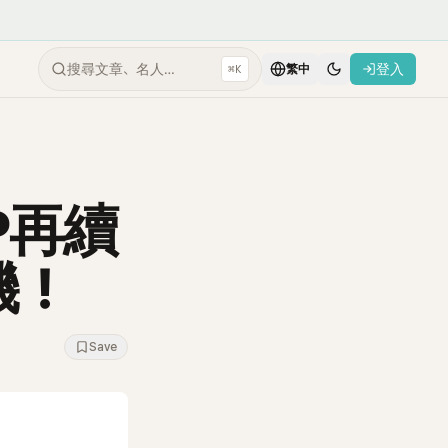
搜尋文章、名人…
登入
⌘K
繁中
YP再續
機！
Save