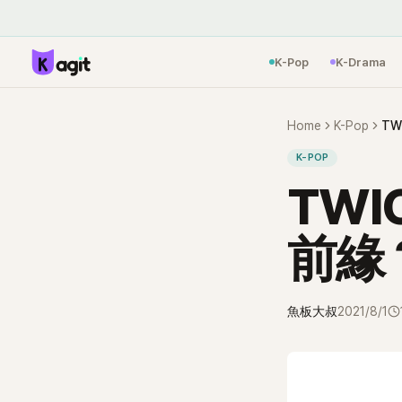
K-Pop
K-Drama
Home
K-Pop
TW
K-POP
TWI
前緣
魚板大叔
2021/8/1