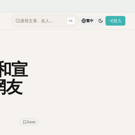
搜尋文章、名人…
登入
⌘K
繁中
y和宣
網友
Save