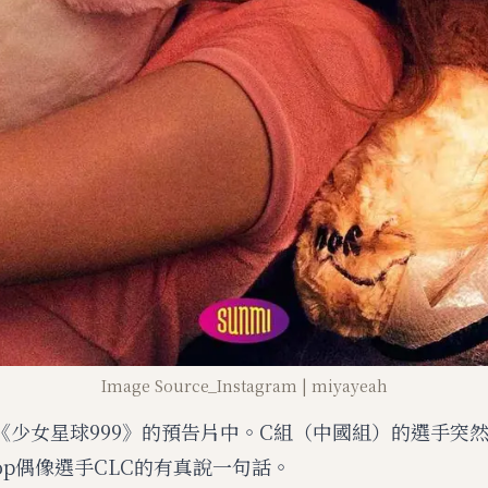
Image Source_Instagram | miyayeah
的《少女星球999》的預告片中。C組（中國組）的選手突
op偶像選手CLC的有真說一句話。