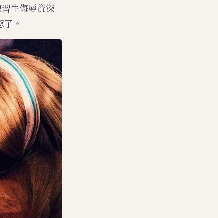
練習生侮辱資深
怒了。