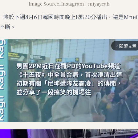
Image Source_Instagram | miyayeah
》將於下週8月6日韓國時間晚上8點20分播出，這是Mne
不斷。
閱讀文章
arrow_forward_ios