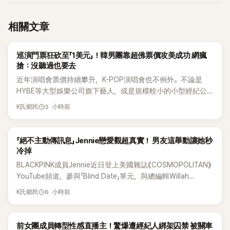
相關文章
K-POP
巡演門票狂砍至「1美元」！韓男團靠超佛票價攻美成功 網瘋
搶：沒聽過也要去
近年演唱會票價持續攀升，K-POP演唱會也不例外。不論是
HYBE等大型娛樂公司旗下藝人，或是規模較小的小型經紀公
司，偶爾都會引發粉絲對票價過高的抱怨，甚至直呼「太不合
3 小時前
K氏鄉民
理」。沒想到近日卻有韓國男團反其道而行，直接祭出超佛心票
價，意外在海外掀起話題。
K-POP
「絕不主動傳訊息」Jennie戀愛觀超真實！ 男友這舉動讓她秒
冷掉
BLACKPINK成員Jennie近日登上美國雜誌《COSMOPOLITAN》
YouTube頻道，參與「Blind Date」單元，與總編輯Willah
Bennett大聊感情話題，從挑選約會對象、聯絡方式，到第一次
6 小時前
K氏鄉民
約會可能瞬間扣分的行為，全都大方分享，直率又帶點幽默的
戀愛觀引發討論。
K-POP
前女團成員轉型性感直播主！驚爆遭經紀人綁架囚禁 被關車