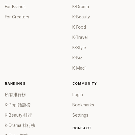
For Brands
K-Drama
For Creators
K-Beauty
K-Food
K-Travel
K-Style
K-Biz
K-Medi
RANKINGS
COMMUNITY
所有排行榜
Login
K-Pop 話題榜
Bookmarks
K-Beauty 排行
Settings
K-Drama 排行榜
CONTACT