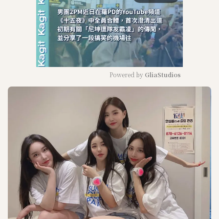
Powered by 
GliaStudios
M
u
t
e