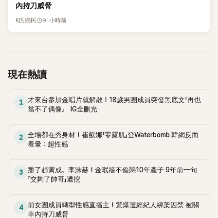
內持刀威脅
9 小時前
K氏鄉民
現在熱讀
才來台參加金唱片就解散！18歲男團成員突發黑底文「再也
1
當不了偶像」 IG全刪光
全場都在秀身材！崔叡娜「零露肌」登Waterbomb 韓網反而
2
看暈：超性感
掰了趙寅成、李洙赫！金珉禧不倫戀10年產子 9年前一句
3
「交夠了帥哥」遭挖
前女團成員轉型性感直播主！驚爆遭經紀人綁架囚禁 被關
4
車內持刀威脅