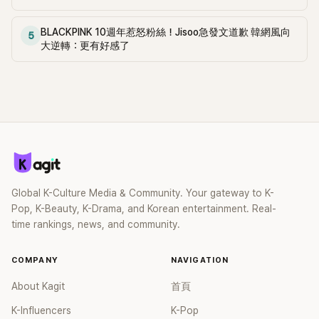
BLACKPINK 10週年惹怒粉絲！Jisoo急發文道歉 韓網風向
5
大逆轉：更有好感了
Global K-Culture Media & Community. Your gateway to K-
Pop, K-Beauty, K-Drama, and Korean entertainment. Real-
time rankings, news, and community.
COMPANY
NAVIGATION
About Kagit
首頁
K-Influencers
K-Pop