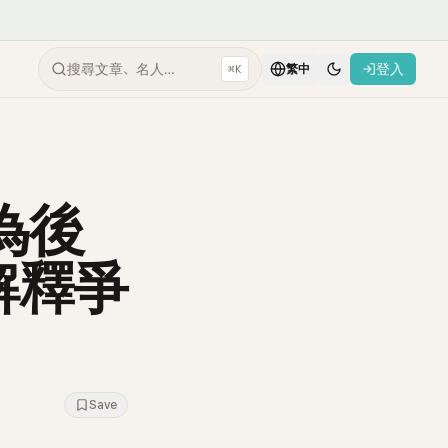
搜尋文章、名人…
登入
⌘K
繁中
為後
解釋爭
Save