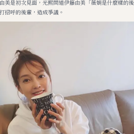
由美是初次見面，光熙問道伊籐由美「薇娟是什麼樣的後
打招呼的後輩，造成爭議。