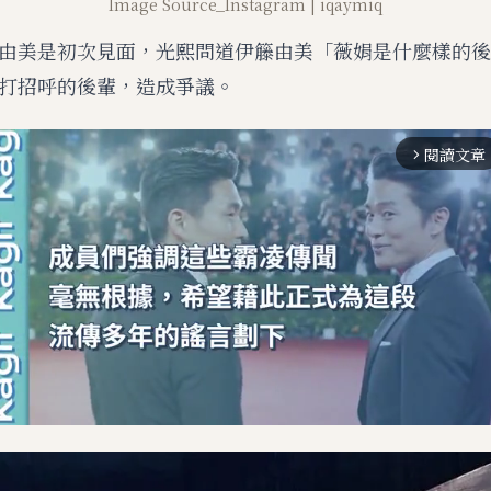
Image Source_Instagram | iqaymiq
由美是初次見面，光熙問道伊籐由美「薇娟是什麼樣的後
打招呼的後輩，造成爭議。
閱讀文章
arrow_forward_ios