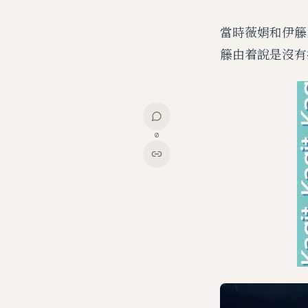
當時薇娟和伊籐
籐由着說是沒有
0