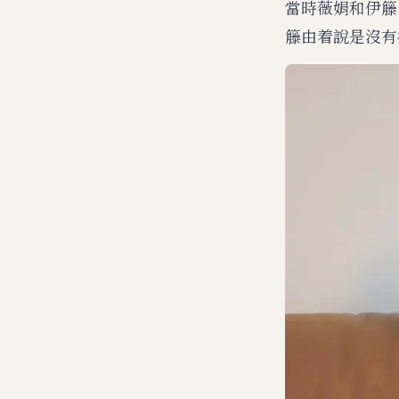
當時薇娟和伊籐
籐由着說是沒有