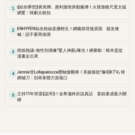
看起來心情愉悅的模
《給你夢想》黃寅燁、惠利激情床戲瘋傳！火辣激吻尺度太猛
1
網驚：韓劇太敢拍
ENHYPEN知名粉絲直播輕生！網瘋猜背後原因 親友痛
2
喊：請不要再揣測
韓娛熱議-無性別偶像「驚人神顏」曝光！網暴動：根本是從
3
漫畫走出來
Jennie登Lollapalooza壓軸慘翻車！美媒狠批「像唱KTV」 韓
4
網補刀：別再拿體力當藉口
主持11年突退《認哥》！金希澈終於說真話 姜鎬童成最大關
5
鍵