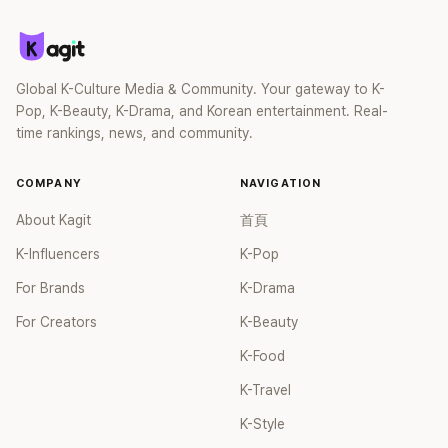
Global K-Culture Media & Community. Your gateway to K-
Pop, K-Beauty, K-Drama, and Korean entertainment. Real-
time rankings, news, and community.
COMPANY
NAVIGATION
About Kagit
首頁
K-Influencers
K-Pop
For Brands
K-Drama
For Creators
K-Beauty
K-Food
K-Travel
K-Style