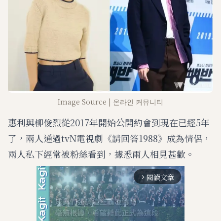
Image Source | 온라인 커뮤니티
惠利與柳俊烈從2017年開始公開約會到現在已經5年
了，兩人通過tvN電視劇《請回答1988》成為情侶，
兩人私下經常被粉絲看到，據悉兩人相見甚歡。
閱讀文章
arrow_forward_ios