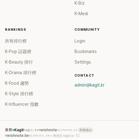
K-Biz
K-Medi
RANKINGS
COMMUNITY
所有排行榜
Login
K-Pop 話題榜
Bookmarks
K-Beauty 排行
Settings
K-Drama 排行榜
CONTACT
K-Food 趨勢
admin@kagit.kr
K-Style 排行榜
K-Influencer 指數
服務
Kagit
kagit.kr
wishnote
wishnote.kr
即將推出
wishnote.tw
wishnote.tw
→ 整併至 kagit.kr TC