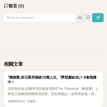
留言
(
0
)
相關文章
K-DRAMA
「奧德賽」首日票房衝破29萬人次，「夢想獻給你」7-8集熱播
中！
克里斯多福·諾蘭導演的最新電影《The Odyssey》（奧德賽）上
映首日就橫掃韓國票房冠軍，預告將掀起一波票房旋風！與此
同時，電視劇《Dream to You》（夢想獻給你）則以主角們日益
31 分鐘前
追劇時間
深刻的情感線，牢牢抓住觀眾的心。 根據韓國電影振興委員會