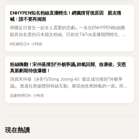
週三（6日）的數據顯示，《The Odyssey》在週二（5日）上映
當天，就吸引了高達29萬1,359名觀眾入場，以壓倒性的成績
K-POP
ENHYPEN知名粉絲直播輕生！網瘋猜背後原因 親友痛
拿下票房冠軍！這個數字佔了總體票券銷售的44.8%，絕對是
喊：請不要再揣測
今年所有上映電影中，數一數二的開片成績。根據《韓國先驅
韓國近日發生一起令人震驚的悲劇。一名在ENHYPEN粉絲圈
報》報導，包括莎莉·賽隆（Charlize Theron）、克里斯多福·諾
頗具知名度的日本籍女粉絲，日前在TikTok直播期間輕生，最
蘭（Christopher No
終不幸身亡，消息曝光後震驚韓網，也讓不少粉絲湧入社群平
4 小時前
K氏鄉民
台哀悼。事發後，死者親友也陸續出面證實噩耗，並呼籲外界
停止揣測，盼逝者安息。
K-DRAMA
粉絲嗨翻！宋仲基揮別「外貌爭議」帥氣回歸，徐康俊、安恩
真新劇期待值爆棚！
演員宋仲基（송중기/Song Joong-ki）最近成功揮別「外貌爭
議」，透過社群媒體與粉絲互動，展現他依舊帥氣的一面。與此
同時，徐康俊（서강준/Seo Kang-joon）和安恩真（안은진/Ahn
6 小時前
追劇時間
Eun-jin）也準備好帶著KBS新劇《아무도 모르는 사랑》與觀眾見
面，而安普賢（안보현/Ahn Bo-hyun）和鄭恩彩（정은채/Jung
Eun-chae）則將透過SBS《財閥X刑警 2》與大家相會。宋仲基
揮別「外貌爭議」，與粉絲親密互動就在8月4日，宋仲基在自己
的社群帳號上PO出多張照片，並寫下「能量充滿，一直都很感
現在熱讀
謝大家」的訊息。這些照片中，除了有粉絲送的餐點外，還有他