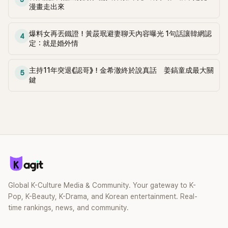
當年情況，李智惠終於鬆口坦言，當時確實被質疑動過隆胸手
漫畫走出來
術。她回憶：「拍了比基尼照片之後，就開始被說是不是去隆乳
了。」為了澄清誤會，她只好親自站出來說清楚。 李智惠進一步
爆料女再丟鐵證！黃晸珉避妻聊天內容曝光 1句話讓韓網認
4
解釋，當時隆胸手術幾乎只有「腋下切開」一種方式，「所以我就
定：就是婚外情
想，既然一直說我有做，那我乾脆把腋下給大家看，證明我根
本沒動過。」一句話說完，全場瞬間炸鍋，來賓又驚又笑。 事實
主持11年突退《認哥》！金希澈終於說真話 姜鎬童成最大關
上，早在 2006 年，李智惠就為了證明自己沒有「隆乳」，真的
5
鍵
召開了一場泳裝記者招待會。當時她穿著比基尼站在一排攝影
機前，面對媒體擺出各種姿勢，畫面至今仍被網友津津樂道。
這段為平息爭議、直接公開腋下畫面自證清白的往事再度被提
起，節目現場立刻充滿驚呼聲與笑聲，也再次讓人見識到她面
對流言時「豁出去」的直率性格。其實她過去也曾在 SBS 節目
《脫掉鞋子恢單4Men》 中，親自公開那張當年引發話題的「腋下
比基尼照」，再次重提這段至今仍被粉絲視為黑歷史代表作的事
件。 回顧李智惠的演藝路，她於 1998 年以混聲團體 S#arp 成
員身分出道，該團在 2000 年代初期紅極一時，由李智惠、徐
智英兩位女成員，以及張錫炫、Chris Kim 兩位男成員組成。不
Global K-Culture Media & Community. Your gateway to K-
過後來爆出長達四年的團內霸凌風波，甚至傳出徐智英母親對
Pop, K-Beauty, K-Drama, and Korean entertainment. Real-
李智惠言語辱罵、動手等爭議，最終團體於 2002 年解散。 團
time rankings, news, and community.
體解散後，李智惠轉型 solo，靠著綜藝與歌唱實力持續活躍演