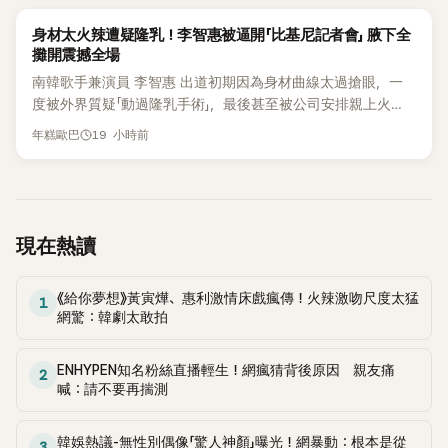
部分網友質疑，就連美國當地媒體也毫不留情給出負評，甚至
形容整場演出「就像一場豪華KTV」。
K-POP
身材太火辣遭疑隆乳！李智惠被逼開「比基尼記者會」 腋下全
攤開震撼全場
南韓歌手兼演員 李智惠 出道初期因為身材曲線太過搶眼，一
度被外界質疑「動過隆乳手術」，最後甚至被公司安排親上火
線，召開前所未見的「泳裝記者會」澄清。這場記者會後來還被
19 小時前
年糕歐巴
韓國演藝圈點名為流傳至今的「三大記者會」之一。近日她在綜
藝節目中親口回憶這段「隆乳疑雲黑歷史」，話題再度被翻出來
熱議。 2日播出的 SBS 綜藝節目《我的經紀人太難搞－秘書
鎮》，邀請同時兼顧工作與育兒的演藝圈代表「媽媽群」——李智
惠、李賢怡、李恩亨，以第13位「My Star」身分登場，分享最真
現在熱讀
實的生活日常。 節目一開始，李瑞鎮 率先與李智惠會合，兩人
邊搭車邊聊天，氣氛輕鬆。聊到最近的新聞，李瑞鎮突然直球
《給你夢想》黃寅燁、惠利激情床戲瘋傳！火辣激吻尺度太猛
發問：「妳不是上新聞了？說妳去做整形？是人中縮短手術嗎？」
1
網驚：韓劇太敢拍
一貫犀利又不留情的問法，讓現場瞬間笑成一片。對此，李智
惠也毫不閃躲，淡定接招，兩人鬥嘴默契十足。 話題接著一路
延燒到過去的爭議。李瑞鎮脫口補刀：「妳以前不是還在游泳池
ENHYPEN知名粉絲直播輕生！網瘋猜背後原因 親友痛
2
喊：請不要再揣測
開過記者會？」直接點名她當年的風波。李智惠聽了忍不住笑
說：「哥怎麼連這個都知道？」李瑞鎮則回嘴：「那時候新聞鬧那
麼大，不知道才奇怪吧。」一來一往，氣氛反而更加輕鬆。 談到
韓娛熱議-無性別偶像「驚人神顏」曝光！網暴動：根本是從
3