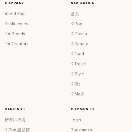
藝圈。據悉，她當年能加入 S#arp，也與 李尚敏 的賞識有關。
COMPANY
NAVIGATION
感情方面，李智惠於 2017 年與圈外男友結婚，婚後育有兩個
女兒，一家四口生活幸福美滿。如今除了持續活躍於綜藝節
About Kagit
首頁
目，她經營的 YouTube 頻道也即將突破百萬訂閱，近年內容深
K-Influencers
K-Pop
受網友喜愛，再度迎來事業第二春。
For Brands
K-Drama
For Creators
K-Beauty
K-Food
K-Travel
K-Style
K-Biz
K-Medi
RANKINGS
COMMUNITY
所有排行榜
Login
K-Pop 話題榜
Bookmarks