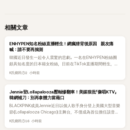
相關文章
K-POP
ENHYPEN知名粉絲直播輕生！網瘋猜背後原因 親友痛
喊：請不要再揣測
韓國近日發生一起令人震驚的悲劇。一名在ENHYPEN粉絲圈
頗具知名度的日本籍女粉絲，日前在TikTok直播期間輕生，最
終不幸身亡，消息曝光後震驚韓網，也讓不少粉絲湧入社群平
2 小時前
K氏鄉民
台哀悼。事發後，死者親友也陸續出面證實噩耗，並呼籲外界
停止揣測，盼逝者安息。
K-POP
Jennie登Lollapalooza壓軸慘翻車！美媒狠批「像唱KTV」
韓網補刀：別再拿體力當藉口
BLACKPINK成員Jennie近日以個人歌手身分登上美國大型音樂
節《Lollapalooza Chicago》主舞台，不僅成為首位擔任該音樂
節Headliner（壓軸主秀）的K-POP女SOLO歌手，寫下全新紀
16 小時前
K氏鄉民
錄。然而，演出結束後卻掀起兩極評價，不僅現場歌唱實力遭