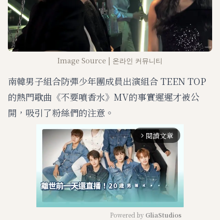
Image Source | 온라인 커뮤니티
南韓男子組合防彈少年團成員出演組合 TEEN TOP
的熱門歌曲《不要噴香水》MV的事實遲遲才被公
開，吸引了粉絲們的注意。
閱讀文章
arrow_forward_ios
Powered by 
GliaStudios