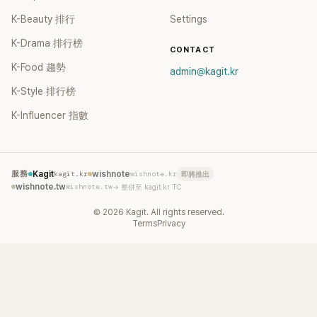
K-Beauty 排行
Settings
K-Drama 排行榜
CONTACT
K-Food 趨勢
admin@kagit.kr
K-Style 排行榜
K-Influencer 指數
服務
Kagit
kagit.kr
wishnote
wishnote.kr
即將推出
wishnote.tw
wishnote.tw
→ 整併至 kagit.kr TC
©
2026
Kagit. All rights reserved.
Terms
Privacy