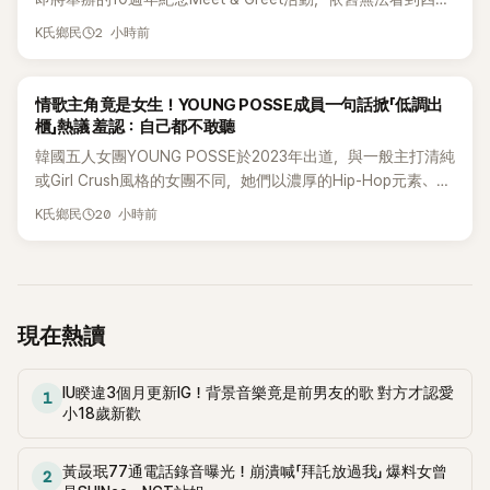
合體。根據韓媒《MyDaily》7日報導，當天將由Jisoo（智秀）、
2 小時前
K氏鄉民
Rosé與Jennie出席，Lisa則因行程安排確定缺席，再度引發粉
絲熱議。
K-POP
情歌主角竟是女生！YOUNG POSSE成員一句話掀「低調出
櫃」熱議 羞認：自己都不敢聽
韓國五人女團YOUNG POSSE於2023年出道，與一般主打清純
或Girl Crush風格的女團不同，她們以濃厚的Hip-Hop元素、自
創Rap及成員親自參與創作為特色，MV也融入美式街頭、塗
20 小時前
K氏鄉民
鴉、滑板等文化元素。雖然並非出身四大經紀公司，仍憑藉鮮
明的音樂風格，在海外尤其是歐美市場累積不少人氣，逐漸成
為第五代女團中極具辨識度的新生代代表之一。
現在熱讀
IU睽違3個月更新IG！背景音樂竟是前男友的歌 對方才認愛
1
小18歲新歡
黃晸珉77通電話錄音曝光！崩潰喊「拜託放過我」 爆料女曾
2