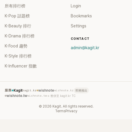
所有排行榜
Login
K-Pop 話題榜
Bookmarks
K-Beauty 排行
Settings
K-Drama 排行榜
CONTACT
K-Food 趨勢
admin@kagit.kr
K-Style 排行榜
K-Influencer 指數
服務
Kagit
kagit.kr
wishnote
wishnote.kr
即將推出
wishnote.tw
wishnote.tw
→ 整併至 kagit.kr TC
©
2026
Kagit. All rights reserved.
Terms
Privacy