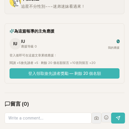
追星不分性別~~~迷弟迷妹看過來！
為這篇報導的主角應援
0
IU
IU
應援等級 0
我的應援
登入後即可在這篇文章累積應援：
閱讀 +5
搶先讀者 +5 · 剩餘 20 個名額
留言 +10
首則留言 +20
登入領取搶先讀者獎勵 — 剩餘 20 個名額
留言
(
0
)