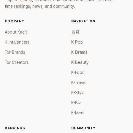
time rankings, news, and community.
COMPANY
NAVIGATION
About Kagit
首頁
K-Influencers
K-Pop
For Brands
K-Drama
For Creators
K-Beauty
K-Food
K-Travel
K-Style
K-Biz
K-Medi
RANKINGS
COMMUNITY