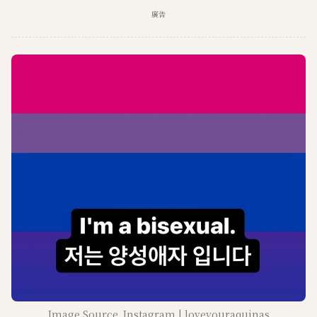
M
廣告
u
t
e
Image Source_Instagram | loveyouraquinas