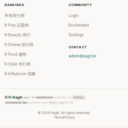
RANKINGS
COMMUNITY
所有排行榜
Login
K-Pop 話題榜
Bookmarks
K-Beauty 排行
Settings
K-Drama 排行榜
CONTACT
K-Food 趨勢
admin@kagit.kr
K-Style 排行榜
K-Influencer 指數
服務
Kagit
kagit.kr
wishnote
wishnote.kr
即將推出
wishnote.tw
wishnote.tw
→ 整併至 kagit.kr TC
©
2026
Kagit. All rights reserved.
Terms
Privacy