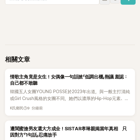
相關文章
K-POP
情歌主角竟是女生！女偶像一句話掀「低調出櫃」熱議 羞認：
自己都不敢聽
韓國五人女團YOUNG POSSE於2023年出道，與一般主打清純
或Girl Crush風格的女團不同，她們以濃厚的Hip-Hop元素、自
創Rap及成員親自參與創作為特色，MV也融入美式街頭、塗
9 分鐘前
K氏鄉民
鴉、滑板等文化元素。雖然並非出身四大經紀公司，仍憑藉鮮
明的音樂風格，在海外尤其是歐美市場累積不少人氣，逐漸成
為第五代女團中極具辨識度的新生代代表之一。
K-POP
遭閨蜜搶男友還大方成全！SISTAR孝琳親揭當年真相 只
因對方「1句話」忍痛放手