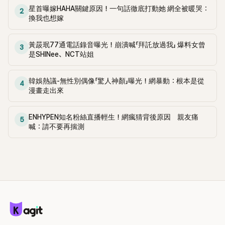
星首曝嫁HAHA關鍵原因！一句話徹底打動她 網全被暖哭：
2
換我也想嫁
黃晸珉77通電話錄音曝光！崩潰喊「拜託放過我」 爆料女曾
3
是SHINee、NCT站姐
韓娛熱議-無性別偶像「驚人神顏」曝光！網暴動：根本是從
4
漫畫走出來
ENHYPEN知名粉絲直播輕生！網瘋猜背後原因 親友痛
5
喊：請不要再揣測