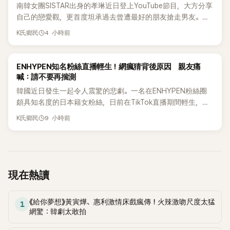
南韓女團SISTAR出身的孝琳近日登上YouTube節目，大方分享
自己的戀愛觀，更首度坦承過去曾遭最好的朋友搶走男友。她
表示，當時選擇瀟灑放手，但如果同樣的事情現在再發生，「我
4 小時前
K氏鄉民
絕對不會坐視不管」，直率發言掀起熱議。
K-POP
ENHYPEN知名粉絲直播輕生！網瘋猜背後原因 親友痛
喊：請不要再揣測
韓國近日發生一起令人震驚的悲劇。一名在ENHYPEN粉絲圈
頗具知名度的日本籍女粉絲，日前在TikTok直播期間輕生，最
終不幸身亡，消息曝光後震驚韓網，也讓不少粉絲湧入社群平
9 小時前
K氏鄉民
台哀悼。事發後，死者親友也陸續出面證實噩耗，並呼籲外界
停止揣測，盼逝者安息。
現在熱讀
《給你夢想》黃寅燁、惠利激情床戲瘋傳！火辣激吻尺度太猛
1
網驚：韓劇太敢拍