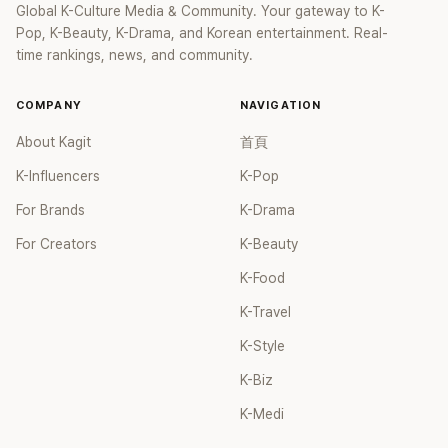
Global K-Culture Media & Community. Your gateway to K-
Pop, K-Beauty, K-Drama, and Korean entertainment. Real-
time rankings, news, and community.
COMPANY
NAVIGATION
About Kagit
首頁
K-Influencers
K-Pop
For Brands
K-Drama
For Creators
K-Beauty
K-Food
K-Travel
K-Style
K-Biz
K-Medi