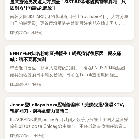
K-POP
遭閨蜜搶男友還大方成全！SISTAR孝琳親揭當年真相 只
因對方「1句話」忍痛放手
南韓女團SISTAR出身的孝琳近日登上YouTube節目，大方分享
自己的戀愛觀，更首度坦承過去曾遭最好的朋友搶走男友。她
表示，當時選擇瀟灑放手，但如果同樣的事情現在再發生，「我
2 小時前
K氏鄉民
絕對不會坐視不管」，直率發言掀起熱議。
K-POP
ENHYPEN知名粉絲直播輕生！網瘋猜背後原因 親友痛
喊：請不要再揣測
韓國近日發生一起令人震驚的悲劇。一名在ENHYPEN粉絲圈
頗具知名度的日本籍女粉絲，日前在TikTok直播期間輕生，最
終不幸身亡，消息曝光後震驚韓網，也讓不少粉絲湧入社群平
7 小時前
K氏鄉民
台哀悼。事發後，死者親友也陸續出面證實噩耗，並呼籲外界
停止揣測，盼逝者安息。
K-POP
Jennie登Lollapalooza壓軸慘翻車！美媒狠批「像唱KTV」
韓網補刀：別再拿體力當藉口
BLACKPINK成員Jennie近日以個人歌手身分登上美國大型音樂
節《Lollapalooza Chicago》主舞台，不僅成為首位擔任該音樂
節Headliner（壓軸主秀）的K-POP女SOLO歌手，寫下全新紀
21 小時前
K氏鄉民