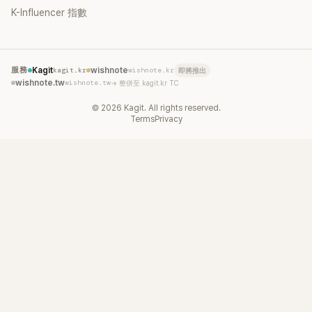
K-Influencer 指數
服務
Kagit
kagit.kr
wishnote
wishnote.kr
即將推出
wishnote.tw
wishnote.tw
→ 整併至 kagit.kr TC
©
2026
Kagit. All rights reserved.
Terms
Privacy