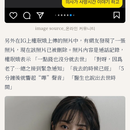
image source_온라인 커뮤니티
另外在IG上權珉娥上傳的照片中，有網友發現了一張
照片，現在該照片已被刪除。照片內容是通話記錄，
權珉娥表示 「一點錢也沒分就去世」 「對呀，因爲
老了…總之接到緊急通知」「我去的時候已經」 「5
分鐘後就響起“嗶”聲音」 「醫生也說出去世時
間」