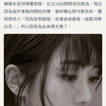
韓網本是同情權珉娥，在AOA的期間受到欺負，現在
因為這件事風向開始改變，當時爆出隊內欺負時，權
珉娥表示「因為智珉姐姐，我連爸爸最後一面都沒辦
法見。」所以智珉為此被網友駡了。