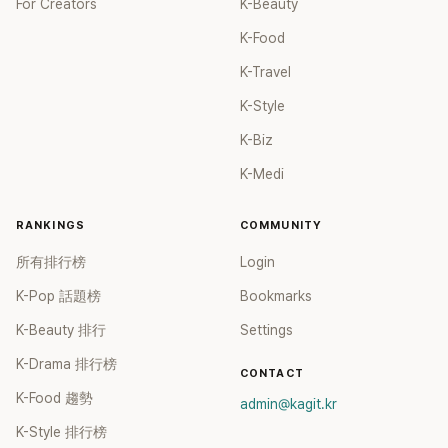
For Creators
K-Beauty
K-Food
K-Travel
K-Style
K-Biz
K-Medi
RANKINGS
COMMUNITY
所有排行榜
Login
K-Pop 話題榜
Bookmarks
K-Beauty 排行
Settings
K-Drama 排行榜
CONTACT
K-Food 趨勢
admin@kagit.kr
K-Style 排行榜