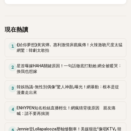
錄。然而，演出結束後卻掀起兩極評價，不僅現場歌唱實力遭
部分網友質疑，就連美國當地媒體也毫不留情給出負評，甚至
形容整場演出「就像一場豪華KTV」。
現在熱讀
《給你夢想》黃寅燁、惠利激情床戲瘋傳！火辣激吻尺度太猛
1
網驚：韓劇太敢拍
星首曝嫁HAHA關鍵原因！一句話徹底打動她 網全被暖哭：
2
換我也想嫁
韓娛熱議-無性別偶像「驚人神顏」曝光！網暴動：根本是從
3
漫畫走出來
ENHYPEN知名粉絲直播輕生！網瘋猜背後原因 親友痛
4
喊：請不要再揣測
Jennie登Lollapalooza壓軸慘翻車！美媒狠批「像唱KTV」 韓
5