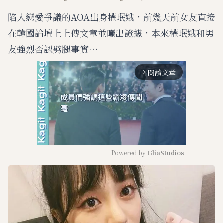
陷入戀愛爭議的AOA出身權珉娥，前幾天前女友直接
在韓國論壇上上傳文章並曬出證據，本來權珉娥和男
友強烈否認劈腿事實…
閱讀文章
arrow_forward_ios
Powered by 
GliaStudios
M
u
t
e