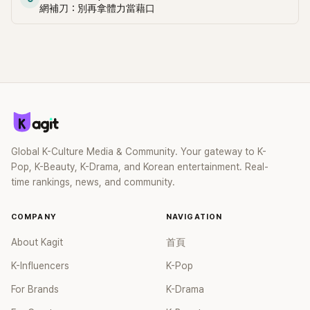
網補刀：別再拿體力當藉口
Global K-Culture Media & Community. Your gateway to K-
Pop, K-Beauty, K-Drama, and Korean entertainment. Real-
time rankings, news, and community.
COMPANY
NAVIGATION
About Kagit
首頁
K-Influencers
K-Pop
For Brands
K-Drama