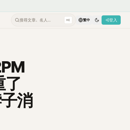
搜尋文章、名人…
登入
⌘K
繁中
PM
重了
脖子消