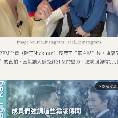
Image Source_Instagram | real_2pmstagram
2PM全員（除了Nickhun）經歷了“軍白期”後，事隔
use”的直拍，直接讓人感受到2PM的魅力，這次回歸特別
閱讀文章
arrow_forward_ios