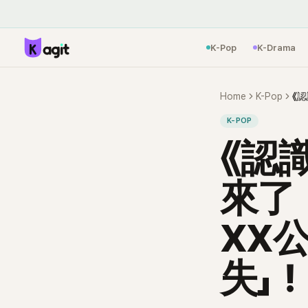
K-Pop
K-Drama
Home
K-Pop
K-POP
《認
來了
XX
失」！