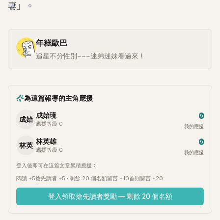
妻」。
年糕歐巴
追星不分性別~~~迷弟迷妹看過來！
為這篇報導的主角應援
0
成始璄
成始
應援等級 0
我的應援
0
林英雄
林英
應援等級 0
我的應援
登入後即可在這篇文章累積應援：
閱讀 +5
搶先讀者 +5 · 剩餘 20 個名額
留言 +10
首則留言 +20
登入領取搶先讀者獎勵 — 剩餘 20 個名額