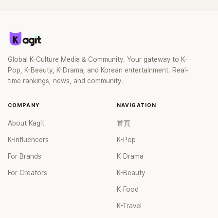
Global K-Culture Media & Community. Your gateway to K-
Pop, K-Beauty, K-Drama, and Korean entertainment. Real-
time rankings, news, and community.
COMPANY
NAVIGATION
About Kagit
首頁
K-Influencers
K-Pop
For Brands
K-Drama
For Creators
K-Beauty
K-Food
K-Travel