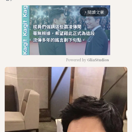
閱讀文章
arrow_forward_ios
Powered by 
GliaStudios
M
u
t
e