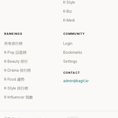
K-Style
K-Biz
K-Medi
RANKINGS
COMMUNITY
所有排行榜
Login
K-Pop 話題榜
Bookmarks
K-Beauty 排行
Settings
K-Drama 排行榜
CONTACT
K-Food 趨勢
admin@kagit.kr
K-Style 排行榜
K-Influencer 指數