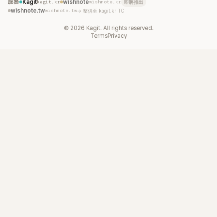
服務
Kagit
kagit.kr
wishnote
wishnote.kr
即將推出
wishnote.tw
wishnote.tw
→ 整併至 kagit.kr TC
©
2026
Kagit. All rights reserved.
Terms
Privacy