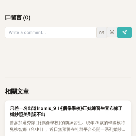
留言
(
0
)
相關文章
K-POP
只差一名出道fromis_9！《偶像學校》正妹練習生宣布嫁了
婚紗照美到認不出
曾參加選秀節目《偶像學校》的前練習生、現年29歲的韓國模特
兒柳智娜（유지나），近日無預警在社群平台公開一系列婚紗
照，親自宣布即將步入婚姻，消息曝光後讓不少曾追看節目的