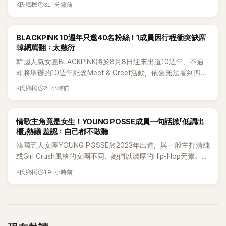
31 分鐘前
K氏鄉民
粉絲又驚又喜，紛紛送上祝福。
K-POP
BLACKPINK 10週年只邀40名粉絲！1成員因行程衝突缺席
韓網罵翻：太敷衍
韓國人氣女團BLACKPINK將於8月8日迎來出道10週年，不過
即將舉辦的10週年紀念Meet & Greet活動，依舊無法看到四人
合體。根據韓媒《MyDaily》7日報導，當天將由Jisoo（智秀）、
2 小時前
K氏鄉民
Rosé與Jennie出席，Lisa則因行程安排確定缺席，再度引發粉
絲熱議。
K-POP
情歌主角竟是女生！YOUNG POSSE成員一句話掀「低調出
櫃」熱議 羞認：自己都不敢聽
韓國五人女團YOUNG POSSE於2023年出道，與一般主打清純
或Girl Crush風格的女團不同，她們以濃厚的Hip-Hop元素、自
創Rap及成員親自參與創作為特色，MV也融入美式街頭、塗
19 小時前
K氏鄉民
鴉、滑板等文化元素。雖然並非出身四大經紀公司，仍憑藉鮮
明的音樂風格，在海外尤其是歐美市場累積不少人氣，逐漸成
為第五代女團中極具辨識度的新生代代表之一。