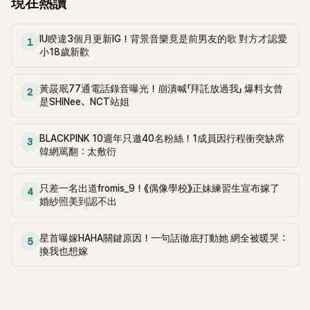
現在熱讀
IU睽違3個月更新IG！背景音樂竟是前男友的歌 對方才認愛
1
小18歲新歡
黃晸珉77通電話錄音曝光！崩潰喊「拜託放過我」 爆料女曾
2
是SHINee、NCT站姐
BLACKPINK 10週年只邀40名粉絲！1成員因行程衝突缺席
3
韓網罵翻：太敷衍
只差一名出道fromis_9！《偶像學校》正妹練習生宣布嫁了
4
婚紗照美到認不出
星首曝嫁HAHA關鍵原因！一句話徹底打動她 網全被暖哭：
5
換我也想嫁