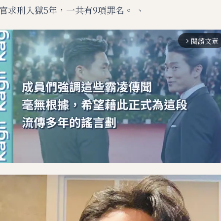
官求刑入獄5年，一共有9項罪名。 、
閱讀文章
arrow_forward_ios
M
u