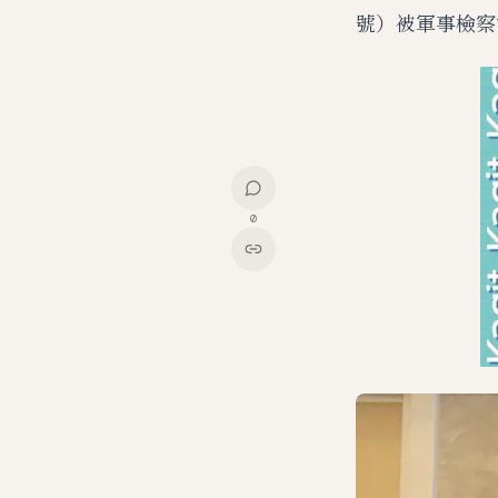
號）被軍事檢察
0