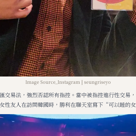
Image Source_Instagram | seungriseyo
匯交易法，強烈否認所有指控。當中被指控進行性交易，
女性友人在訪問韓國時，勝利在聯天室寫下“可以睡的女