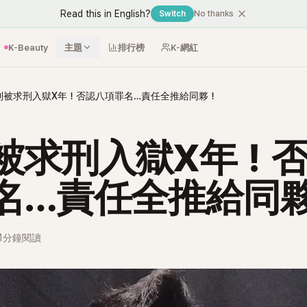
Read this in English?
Switch
No thanks
K-Beauty
主題
排行榜
K-網紅
利被求刑入獄X年！否認八項罪名…責任全推給同夥！
被求刑入獄X年！
名…責任全推給同
1分鐘閱讀