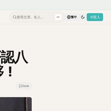
搜尋文章、名人…
登入
⌘K
繁中
否認八
夥！
Save