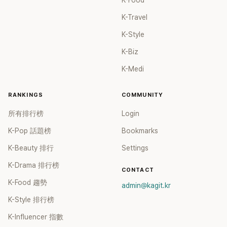
K-Food
K-Travel
K-Style
K-Biz
K-Medi
RANKINGS
COMMUNITY
所有排行榜
Login
K-Pop 話題榜
Bookmarks
K-Beauty 排行
Settings
K-Drama 排行榜
CONTACT
K-Food 趨勢
admin@kagit.kr
K-Style 排行榜
K-Influencer 指數