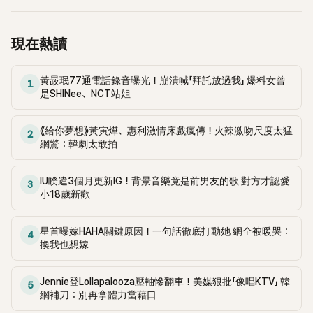
現在熱讀
黃晸珉77通電話錄音曝光！崩潰喊「拜託放過我」 爆料女曾
1
是SHINee、NCT站姐
《給你夢想》黃寅燁、惠利激情床戲瘋傳！火辣激吻尺度太猛
2
網驚：韓劇太敢拍
IU睽違3個月更新IG！背景音樂竟是前男友的歌 對方才認愛
3
小18歲新歡
星首曝嫁HAHA關鍵原因！一句話徹底打動她 網全被暖哭：
4
換我也想嫁
Jennie登Lollapalooza壓軸慘翻車！美媒狠批「像唱KTV」 韓
5
網補刀：別再拿體力當藉口