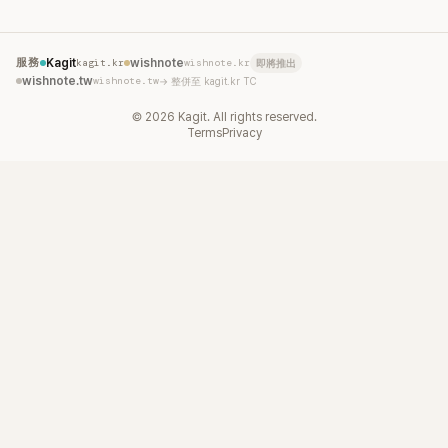
服務
Kagit
kagit.kr
wishnote
wishnote.kr
即將推出
wishnote.tw
wishnote.tw
→ 整併至 kagit.kr TC
©
2026
Kagit. All rights reserved.
Terms
Privacy