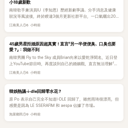
小18歲新歡
南韓歌手兼演員IU（李知恩）歷經新劇爭議、分手消息及健康
狀況等風波後，終於睽違3個月更新社群平台，一口氣曬出20
張近況照，讓大批粉絲又驚又喜。不過，比起照片本身，更引
8 小時前
江南美人
發熱議的是，她竟選用前男友張基河所屬樂團的歌曲作為背景
音樂，意外掀起韓網討論。
韓星
45歲男星拒婚原因超真實！直言「另一半便便臭、口臭也要
愛？」：我做不到
南韓男團 Fly to the Sky 成員Brian向來以愛乾淨聞名，近日登
上YouTube節目時，再度談到自己的婚姻觀，直言無法理解「連
另一半的口臭、便便臭都要愛」這種說法，更大方表明自己是不
8 小時前
江南美人
婚主義者，一番超直白發言掀起熱議。
熱議討論
韓娛熱議-i-dle回歸零水花？
原 Po 表示自己完全不知道I-DLE 回歸了，雖然雨琦很漂亮，但
感覺是因為 LE SSERAFIM 和 aespa 佔據了市場。
9 小時前
泡菜鄉民