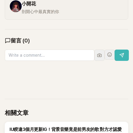
小開花
剖開心中最真實的你
留言
(
0
)
相關文章
韓星
IU睽違3個月更新IG！背景音樂竟是前男友的歌 對方才認愛