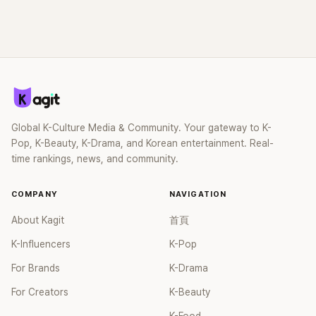
Global K-Culture Media & Community. Your gateway to K-
Pop, K-Beauty, K-Drama, and Korean entertainment. Real-
time rankings, news, and community.
COMPANY
NAVIGATION
About Kagit
首頁
K-Influencers
K-Pop
For Brands
K-Drama
For Creators
K-Beauty