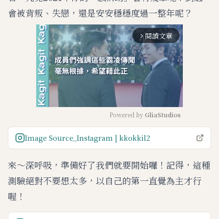
會被背叛、失戀，還是安安穩穩度過一整年呢？
閱讀文章
arrow_forward_ios
Powered by 
GliaStudios
M
Image Source_Instagram | kkokkil2
u
t
來～深呼吸，準備好了我們就要開始囉！記得，這種
e
測驗絕對不要想太多，以自己的第一直覺為主才行
喔！