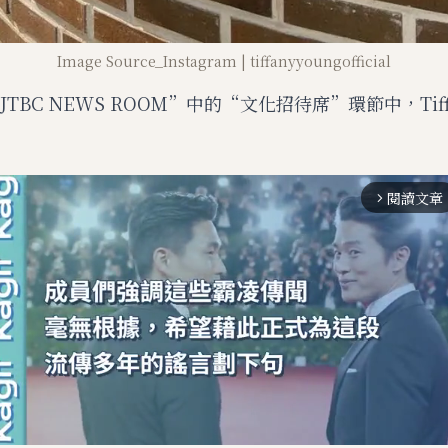
Image Source_Instagram | tiffanyyoungofficial
TBC NEWS ROOM”中的“文化招待席”環節中，Tiffa
閱讀文章
arrow_forward_ios