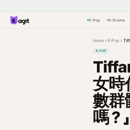
K-Pop
K-Drama
Home
K-Pop
K-POP
Tif
女時
數群
嗎？」