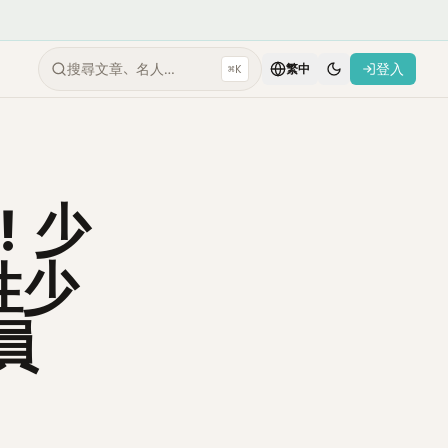
搜尋文章、名人…
登入
⌘K
繁中
友！少
性少
員