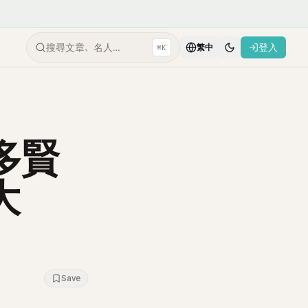
搜尋文章、名人…
登入
⌘K
繁中
多賢
大
Save