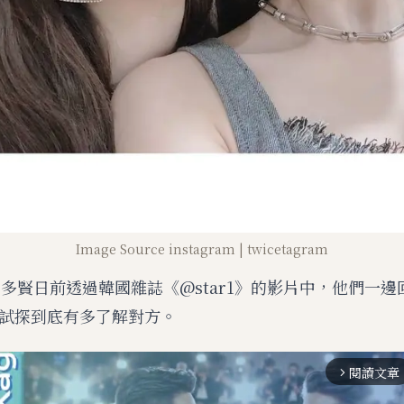
Image Source instagram | twicetagram
na和多賢日前透過韓國雜誌《@star1》的影片中，他們一
試探到底有多了解對方。
閱讀文章
arrow_forward_ios