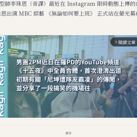
師李珠恩（音譯）最近在 Instagram 限時動態上傳
珠恩出演 MBC 綜藝 《無論如何要上班》 正式站在螢光
閱讀文章
arrow_forward_ios
廣告