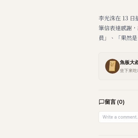
李光洙在 13 
筆信表達感謝，
員」、「果然是
魚板大
坐下來吃
留言
(
0
)