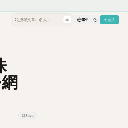
搜尋文章、名人…
登入
⌘K
繁中
洙
⋯網
Save