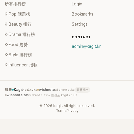
所有排行榜
Login
K-Pop 話題榜
Bookmarks
K-Beauty 排行
Settings
K-Drama 排行榜
CONTACT
K-Food 趨勢
admin@kagit.kr
K-Style 排行榜
K-Influencer 指數
服務
Kagit
kagit.kr
wishnote
wishnote.kr
即將推出
wishnote.tw
wishnote.tw
→ 整併至 kagit.kr TC
©
2026
Kagit. All rights reserved.
Terms
Privacy