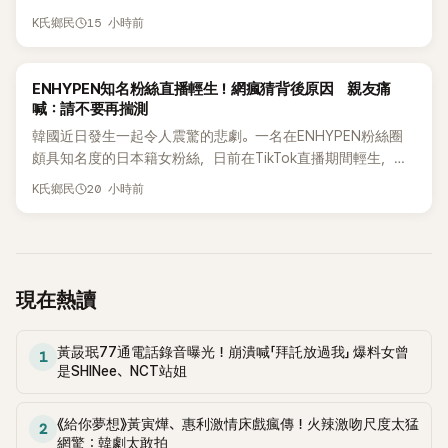
表示，當時選擇瀟灑放手，但如果同樣的事情現在再發生，「我
15 小時前
K氏鄉民
絕對不會坐視不管」，直率發言掀起熱議。
K-POP
ENHYPEN知名粉絲直播輕生！網瘋猜背後原因 親友痛
喊：請不要再揣測
韓國近日發生一起令人震驚的悲劇。一名在ENHYPEN粉絲圈
頗具知名度的日本籍女粉絲，日前在TikTok直播期間輕生，最
終不幸身亡，消息曝光後震驚韓網，也讓不少粉絲湧入社群平
20 小時前
K氏鄉民
台哀悼。事發後，死者親友也陸續出面證實噩耗，並呼籲外界
停止揣測，盼逝者安息。
現在熱讀
黃晸珉77通電話錄音曝光！崩潰喊「拜託放過我」 爆料女曾
1
是SHINee、NCT站姐
《給你夢想》黃寅燁、惠利激情床戲瘋傳！火辣激吻尺度太猛
2
網驚：韓劇太敢拍