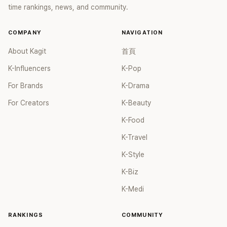
time rankings, news, and community.
COMPANY
NAVIGATION
About Kagit
首頁
K-Influencers
K-Pop
For Brands
K-Drama
For Creators
K-Beauty
K-Food
K-Travel
K-Style
K-Biz
K-Medi
RANKINGS
COMMUNITY