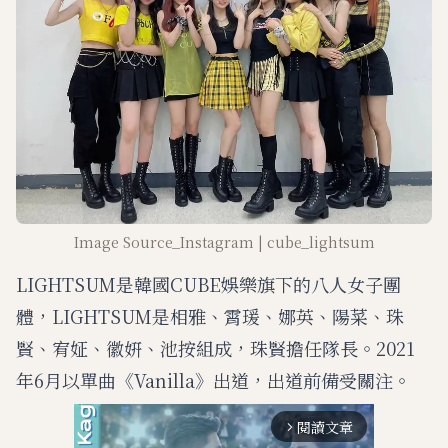
Image Source_Instagram | cube_lightsum
LIGHTSUM是韓國CUBE娛樂旗下的八人女子團
體，LIGHTSUM是相雅、霄瑗、娜英、陽菜、珠
賢、宥姃、徽姸、池按組成，珠賢擔任隊長。2021
年6月以單曲《Vanilla》出道，出道前備受關注。
閱讀文章
arrow_forward_ios