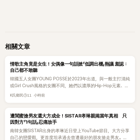
相關文章
K-POP
情歌主角竟是女生！女偶像一句話掀「低調出櫃」熱議 羞認：
自己都不敢聽
韓國五人女團YOUNG POSSE於2023年出道，與一般主打清純
或Girl Crush風格的女團不同，她們以濃厚的Hip-Hop元素、自
創Rap及成員親自參與創作為特色，MV也融入美式街頭、塗
11 小時前
K氏鄉民
鴉、滑板等文化元素。雖然並非出身四大經紀公司，仍憑藉鮮
明的音樂風格，在海外尤其是歐美市場累積不少人氣，逐漸成
為第五代女團中極具辨識度的新生代代表之一。
K-POP
遭閨蜜搶男友還大方成全！SISTAR孝琳親揭當年真相 只
因對方「1句話」忍痛放手
南韓女團SISTAR出身的孝琳近日登上YouTube節目，大方分享
自己的戀愛觀，更首度坦承過去曾遭最好的朋友搶走男友。她