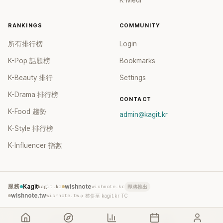
RANKINGS
COMMUNITY
所有排行榜
Login
K-Pop 話題榜
Bookmarks
K-Beauty 排行
Settings
K-Drama 排行榜
CONTACT
K-Food 趨勢
admin@kagit.kr
K-Style 排行榜
K-Influencer 指數
服務
Kagit
kagit.kr
wishnote
wishnote.kr
即將推出
wishnote.tw
wishnote.tw
→ 整併至 kagit.kr TC
©
2026
Kagit. All rights reserved.
Terms
Privacy