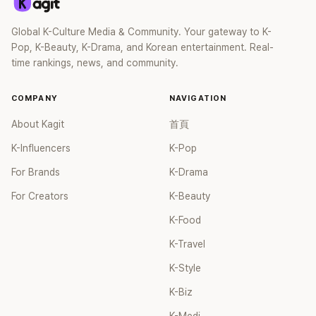
Global K-Culture Media & Community. Your gateway to K-
Pop, K-Beauty, K-Drama, and Korean entertainment. Real-
time rankings, news, and community.
COMPANY
NAVIGATION
About Kagit
首頁
K-Influencers
K-Pop
For Brands
K-Drama
For Creators
K-Beauty
K-Food
K-Travel
K-Style
K-Biz
K-Medi