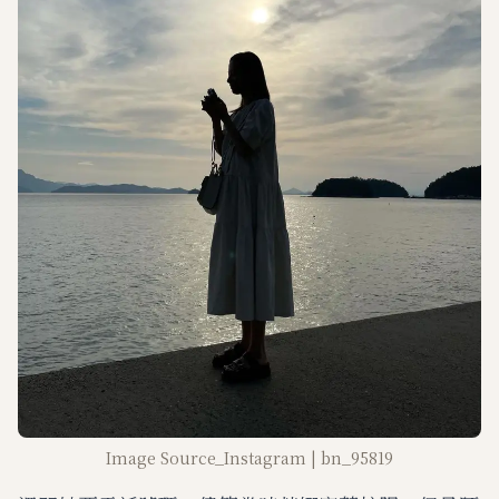
Image Source_Instagram | bn_95819