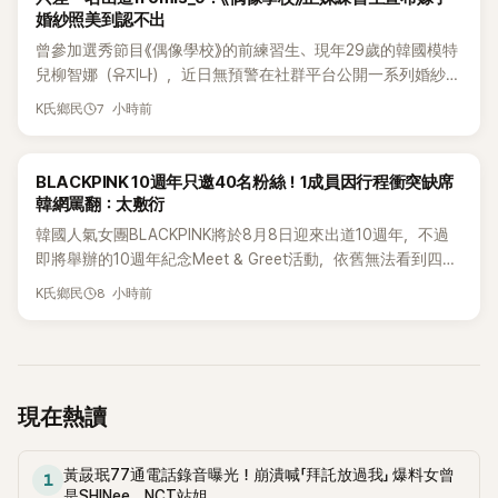
婚紗照美到認不出
曾參加選秀節目《偶像學校》的前練習生、現年29歲的韓國模特
兒柳智娜（유지나），近日無預警在社群平台公開一系列婚紗
照，親自宣布即將步入婚姻，消息曝光後讓不少曾追看節目的
7 小時前
K氏鄉民
粉絲又驚又喜，紛紛送上祝福。
K-POP
BLACKPINK 10週年只邀40名粉絲！1成員因行程衝突缺席
韓網罵翻：太敷衍
韓國人氣女團BLACKPINK將於8月8日迎來出道10週年，不過
即將舉辦的10週年紀念Meet & Greet活動，依舊無法看到四人
合體。根據韓媒《MyDaily》7日報導，當天將由Jisoo（智秀）、
8 小時前
K氏鄉民
Rosé與Jennie出席，Lisa則因行程安排確定缺席，再度引發粉
絲熱議。
現在熱讀
黃晸珉77通電話錄音曝光！崩潰喊「拜託放過我」 爆料女曾
1
是SHINee、NCT站姐