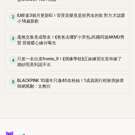
IU睽違3個月更新IG！背景音樂竟是前男友的歌 對方才認愛
2
小18歲新歡
毫無交集竟成摯友！《爸爸去哪》「小哭包」民國同遊AKMU秀
3
賢 背後暖心緣分曝光
只差一名出道fromis_9！《偶像學校》正妹練習生宣布嫁了
4
婚紗照美到認不出
BLACKPINK 10週年只邀40名粉絲！1成員因行程衝突缺席
5
韓網罵翻：太敷衍