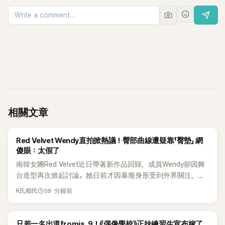
相關文章
K-POP
Red Velvet Wendy直拍掀熱議！臀部曲線遭疑靠「臀墊」 網
傻眼：太假了
南韓女團Red Velvet近日帶著新作品回歸，成員Wendy卻因舞
台造型再次掀起討論。她日前才因暴瘦身形受到外界關注，又
被質疑在舞台上使用臀墊，如今最新打歌舞台曝光後，再度因
39 分鐘前
K氏鄉民
身形比例引發熱議。
K-POP
只差一名出道fromis_9！《偶像學校》正妹練習生宣布嫁了