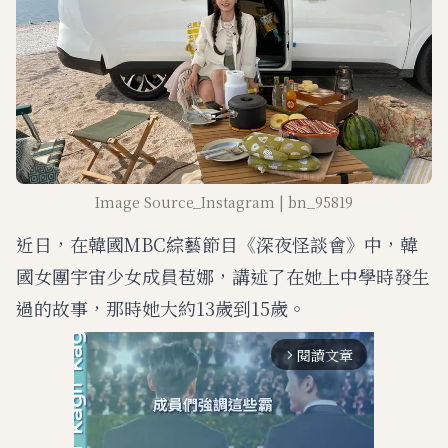
Image Source_Instagram | bn_95819
近日，在韓國MBC綜藝節目《深夜怪談會》中，韓
國女團宇宙少女成員苞娜，講述了在她上中學時發生
過的故事，那時她大約13歲到15歲。
閱讀文章
arrow_forward_ios