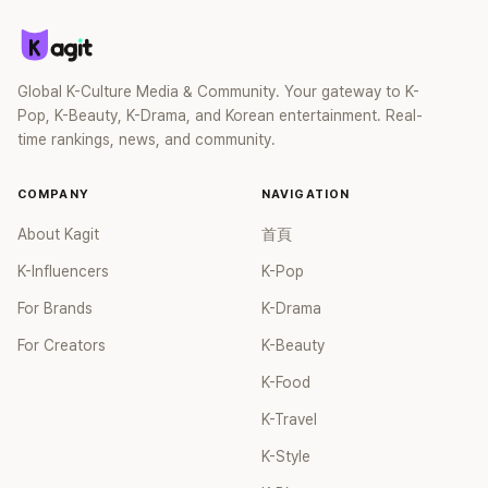
Global K-Culture Media & Community. Your gateway to K-
Pop, K-Beauty, K-Drama, and Korean entertainment. Real-
time rankings, news, and community.
COMPANY
NAVIGATION
About Kagit
首頁
K-Influencers
K-Pop
For Brands
K-Drama
For Creators
K-Beauty
K-Food
K-Travel
K-Style