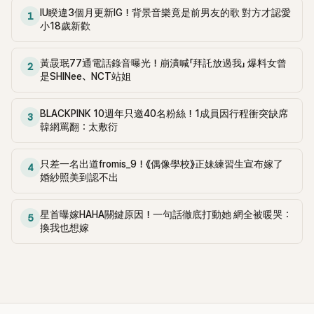
IU睽違3個月更新IG！背景音樂竟是前男友的歌 對方才認愛
1
小18歲新歡
黃晸珉77通電話錄音曝光！崩潰喊「拜託放過我」 爆料女曾
2
是SHINee、NCT站姐
BLACKPINK 10週年只邀40名粉絲！1成員因行程衝突缺席
3
韓網罵翻：太敷衍
只差一名出道fromis_9！《偶像學校》正妹練習生宣布嫁了
4
婚紗照美到認不出
星首曝嫁HAHA關鍵原因！一句話徹底打動她 網全被暖哭：
5
換我也想嫁