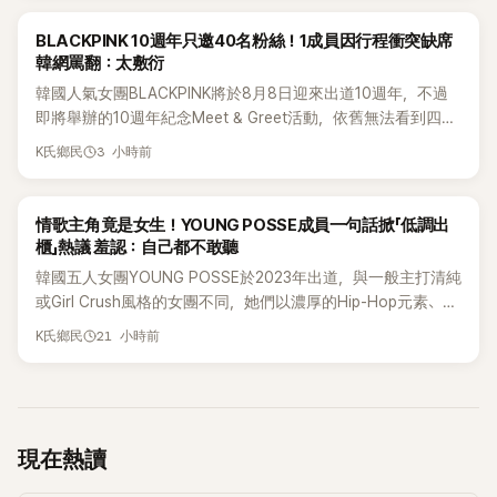
K-POP
BLACKPINK 10週年只邀40名粉絲！1成員因行程衝突缺席
韓網罵翻：太敷衍
韓國人氣女團BLACKPINK將於8月8日迎來出道10週年，不過
即將舉辦的10週年紀念Meet & Greet活動，依舊無法看到四人
合體。根據韓媒《MyDaily》7日報導，當天將由Jisoo（智秀）、
3 小時前
K氏鄉民
Rosé與Jennie出席，Lisa則因行程安排確定缺席，再度引發粉
絲熱議。
K-POP
情歌主角竟是女生！YOUNG POSSE成員一句話掀「低調出
櫃」熱議 羞認：自己都不敢聽
韓國五人女團YOUNG POSSE於2023年出道，與一般主打清純
或Girl Crush風格的女團不同，她們以濃厚的Hip-Hop元素、自
創Rap及成員親自參與創作為特色，MV也融入美式街頭、塗
21 小時前
K氏鄉民
鴉、滑板等文化元素。雖然並非出身四大經紀公司，仍憑藉鮮
明的音樂風格，在海外尤其是歐美市場累積不少人氣，逐漸成
為第五代女團中極具辨識度的新生代代表之一。
現在熱讀