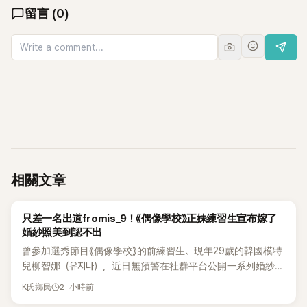
留言
(
0
)
相關文章
K-POP
只差一名出道fromis_9！《偶像學校》正妹練習生宣布嫁了
婚紗照美到認不出
曾參加選秀節目《偶像學校》的前練習生、現年29歲的韓國模特
兒柳智娜（유지나），近日無預警在社群平台公開一系列婚紗
照，親自宣布即將步入婚姻，消息曝光後讓不少曾追看節目的
2 小時前
K氏鄉民
粉絲又驚又喜，紛紛送上祝福。