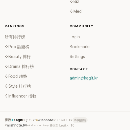
K-Biz
K-Medi
RANKINGS
COMMUNITY
所有排行榜
Login
K-Pop 話題榜
Bookmarks
K-Beauty 排行
Settings
K-Drama 排行榜
CONTACT
K-Food 趨勢
admin@kagit.kr
K-Style 排行榜
K-Influencer 指數
服務
Kagit
kagit.kr
wishnote
wishnote.kr
即將推出
wishnote.tw
wishnote.tw
→ 整併至 kagit.kr TC