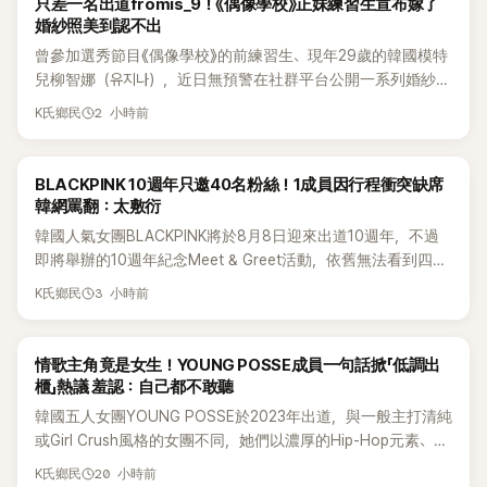
只差一名出道fromis_9！《偶像學校》正妹練習生宣布嫁了
婚紗照美到認不出
曾參加選秀節目《偶像學校》的前練習生、現年29歲的韓國模特
兒柳智娜（유지나），近日無預警在社群平台公開一系列婚紗
照，親自宣布即將步入婚姻，消息曝光後讓不少曾追看節目的
2 小時前
K氏鄉民
粉絲又驚又喜，紛紛送上祝福。
K-POP
BLACKPINK 10週年只邀40名粉絲！1成員因行程衝突缺席
韓網罵翻：太敷衍
韓國人氣女團BLACKPINK將於8月8日迎來出道10週年，不過
即將舉辦的10週年紀念Meet & Greet活動，依舊無法看到四人
合體。根據韓媒《MyDaily》7日報導，當天將由Jisoo（智秀）、
3 小時前
K氏鄉民
Rosé與Jennie出席，Lisa則因行程安排確定缺席，再度引發粉
絲熱議。
K-POP
情歌主角竟是女生！YOUNG POSSE成員一句話掀「低調出
櫃」熱議 羞認：自己都不敢聽
韓國五人女團YOUNG POSSE於2023年出道，與一般主打清純
或Girl Crush風格的女團不同，她們以濃厚的Hip-Hop元素、自
創Rap及成員親自參與創作為特色，MV也融入美式街頭、塗
20 小時前
K氏鄉民