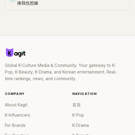
換我也想嫁
Global K-Culture Media & Community. Your gateway to K-
Pop, K-Beauty, K-Drama, and Korean entertainment. Real-
time rankings, news, and community.
COMPANY
NAVIGATION
About Kagit
首頁
K-Influencers
K-Pop
For Brands
K-Drama