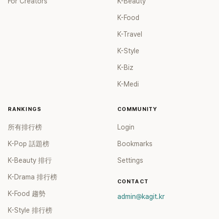
For Creators
K-Beauty
K-Food
K-Travel
K-Style
K-Biz
K-Medi
RANKINGS
COMMUNITY
所有排行榜
Login
K-Pop 話題榜
Bookmarks
K-Beauty 排行
Settings
K-Drama 排行榜
CONTACT
K-Food 趨勢
admin@kagit.kr
K-Style 排行榜