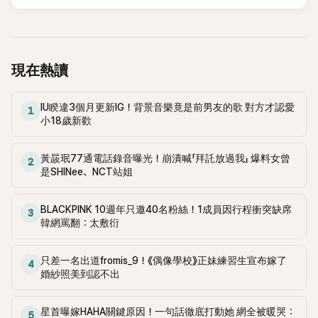
鴉、滑板等文化元素。雖然並非出身四大經紀公司，仍憑藉鮮
明的音樂風格，在海外尤其是歐美市場累積不少人氣，逐漸成
為第五代女團中極具辨識度的新生代代表之一。
現在熱讀
IU睽違3個月更新IG！背景音樂竟是前男友的歌 對方才認愛
1
小18歲新歡
黃晸珉77通電話錄音曝光！崩潰喊「拜託放過我」 爆料女曾
2
是SHINee、NCT站姐
BLACKPINK 10週年只邀40名粉絲！1成員因行程衝突缺席
3
韓網罵翻：太敷衍
只差一名出道fromis_9！《偶像學校》正妹練習生宣布嫁了
4
婚紗照美到認不出
星首曝嫁HAHA關鍵原因！一句話徹底打動她 網全被暖哭：
5