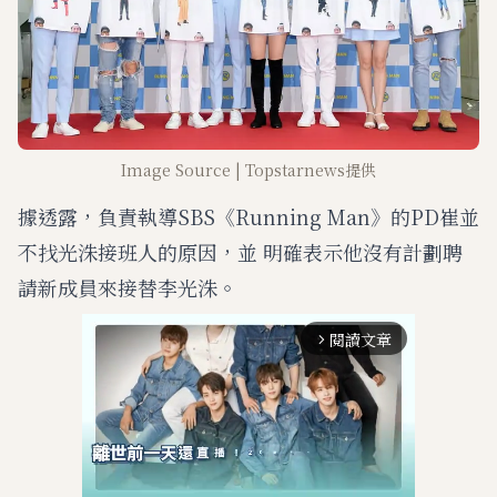
Image Source | Topstarnews提供
據透露，負責執導SBS《Running Man》的PD崔並
不找光洙接班人的原因，並 明確表示他沒有計劃聘
請新成員來接替李光洙。
閱讀文章
arrow_forward_ios