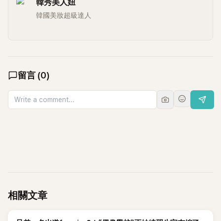
韓秀美人妞
韓國美妝超級達人
留言
(
0
)
相關文章
K-POP