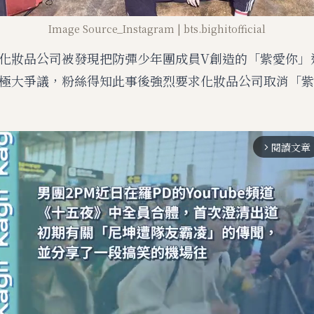
Image Source_Instagram | bts.bighitofficial
化妝品公司被發現把防彈少年團成員V創造的「紫愛你」
極大爭議，粉絲得知此事後強烈要求化妝品公司取消「紫
閱讀文章
arrow_forward_ios