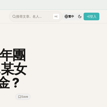
搜尋文章、名人…
登入
⌘K
繁中
少年團
…某女
學金？
Save