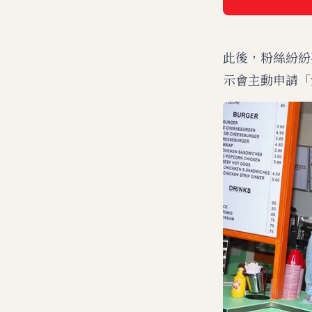
此後，粉絲紛紛
示會主動申請「