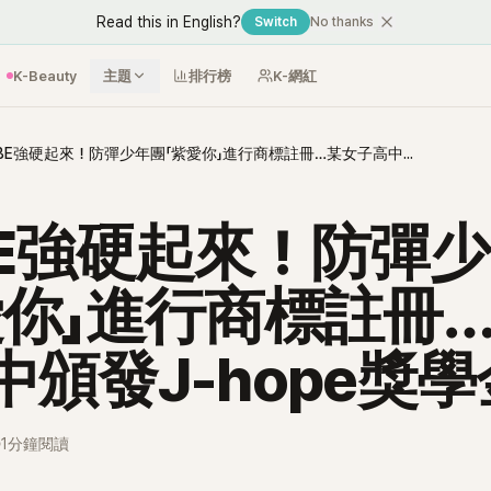
Read this in English?
Switch
No thanks
K-Beauty
主題
排行榜
K-網紅
HYBE強硬起來！防彈少年團「紫愛你」進行商標註冊…某女子高中頒發J-hope獎學金？
BE強硬起來！防彈
愛你」進行商標註冊
中頒發J-hope獎
1分鐘閱讀