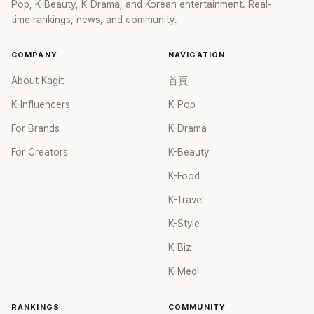
Pop, K-Beauty, K-Drama, and Korean entertainment. Real-
time rankings, news, and community.
COMPANY
NAVIGATION
About Kagit
首頁
K-Influencers
K-Pop
For Brands
K-Drama
For Creators
K-Beauty
K-Food
K-Travel
K-Style
K-Biz
K-Medi
RANKINGS
COMMUNITY