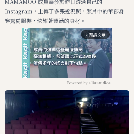
MAMAMOO 成員華莎於昨日透過自己的
Instagram，上傳了多張近況照，照片中的華莎身
穿露肩服裝，炫耀著豐滿的身材。
閱讀文章
arrow_forward_ios
Powered by 
GliaStudios
M
u
t
e