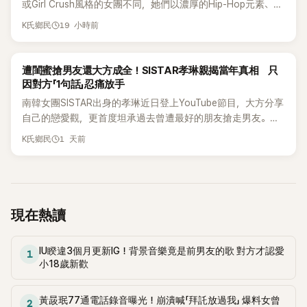
或Girl Crush風格的女團不同，她們以濃厚的Hip-Hop元素、自
創Rap及成員親自參與創作為特色，MV也融入美式街頭、塗
19 小時前
K氏鄉民
鴉、滑板等文化元素。雖然並非出身四大經紀公司，仍憑藉鮮
明的音樂風格，在海外尤其是歐美市場累積不少人氣，逐漸成
為第五代女團中極具辨識度的新生代代表之一。
K-POP
遭閨蜜搶男友還大方成全！SISTAR孝琳親揭當年真相 只
因對方「1句話」忍痛放手
南韓女團SISTAR出身的孝琳近日登上YouTube節目，大方分享
自己的戀愛觀，更首度坦承過去曾遭最好的朋友搶走男友。她
表示，當時選擇瀟灑放手，但如果同樣的事情現在再發生，「我
1 天前
K氏鄉民
絕對不會坐視不管」，直率發言掀起熱議。
現在熱讀
IU睽違3個月更新IG！背景音樂竟是前男友的歌 對方才認愛
1
小18歲新歡
黃晸珉77通電話錄音曝光！崩潰喊「拜託放過我」 爆料女曾
2