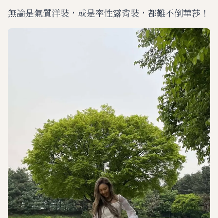
無論是氣質洋裝，或是率性露背裝，都難不倒華莎！