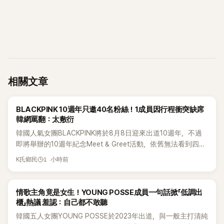
相關文章
K-POP
BLACKPINK 10週年只邀40名粉絲！1成員因行程衝突缺席
韓網罵翻：太敷衍
韓國人氣女團BLACKPINK將於8月8日迎來出道10週年，不過
即將舉辦的10週年紀念Meet & Greet活動，依舊無法看到四人
合體。根據韓媒《MyDaily》7日報導，當天將由Jisoo（智秀）、
1 小時前
K氏鄉民
Rosé與Jennie出席，Lisa則因行程安排確定缺席，再度引發粉
絲熱議。
K-POP
情歌主角竟是女生！YOUNG POSSE成員一句話掀「低調出
櫃」熱議 羞認：自己都不敢聽
韓國五人女團YOUNG POSSE於2023年出道，與一般主打清純