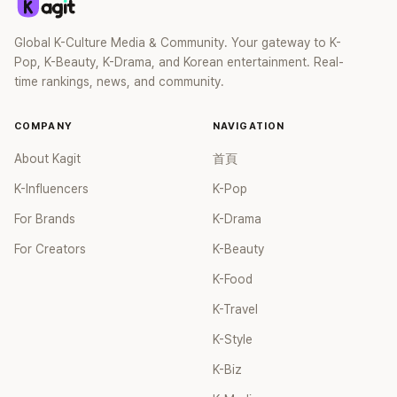
Global K-Culture Media & Community. Your gateway to K-
Pop, K-Beauty, K-Drama, and Korean entertainment. Real-
time rankings, news, and community.
COMPANY
NAVIGATION
About Kagit
首頁
K-Influencers
K-Pop
For Brands
K-Drama
For Creators
K-Beauty
K-Food
K-Travel
K-Style
K-Biz