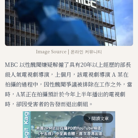
Image Source | 온라인 커뮤니티
MBC 以性醜聞嫌疑解僱了具有20年以上經歷的部長
級人氣電視劇導演，上個月，該電視劇導演 A 某在
拍攝的過程中，因性醜聞爭議被排除在工作之外，當
時，A某正在拍攝預計於今年上半年播出的電視劇
時，卻因受害者的告發而退出劇組。
閱讀文章
arrow_forward_ios