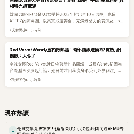
男團成員聊天突冒18禁發言？竟喊「我要打手槍」嚇壞粉絲 真
樣，也意外掀起網友熱議。
相曝光超荒謬
韓國男團xikers是KQ娛樂於2023年推出的10人男團，也是
ATEEZ的師弟團，以高完成度舞台、充滿爆發力的表演及Hip-
Hop風格聞名，出道後迅速累積大批海內外粉絲，近年也陸續
6 小時前
K氏鄉民
登上Lollapalooza等國際大型音樂節，展現新生代男團的舞台
實力。
K-POP
Red Velvet Wendy直拍掀熱議！臀部曲線遭疑靠「臀墊」 網
傻眼：太假了
南韓女團Red Velvet近日帶著新作品回歸，成員Wendy卻因舞
台造型再次掀起討論。她日前才因暴瘦身形受到外界關注，又
被質疑在舞台上使用臀墊，如今最新打歌舞台曝光後，再度因
9 小時前
K氏鄉民
身形比例引發熱議。
現在熱讀
毫無交集竟成摯友！《爸爸去哪》「小哭包」民國同遊AKMU秀
1