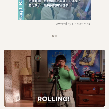
Powered by 
GliaStudios
M
廣告
u
t
e