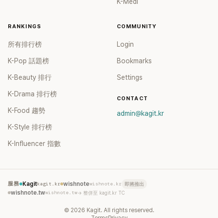
K-Medi
RANKINGS
COMMUNITY
所有排行榜
Login
K-Pop 話題榜
Bookmarks
K-Beauty 排行
Settings
K-Drama 排行榜
CONTACT
K-Food 趨勢
admin@kagit.kr
K-Style 排行榜
K-Influencer 指數
服務
Kagit
kagit.kr
wishnote
wishnote.kr
即將推出
wishnote.tw
wishnote.tw
→ 整併至 kagit.kr TC
©
2026
Kagit. All rights reserved.