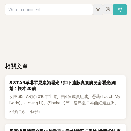
相關文章
K-POP
SISTAR孝琳罕見素顏曝光！卸下濃妝真實膚況全看光 網
驚：根本20歲
女團SISTAR於2010年出道，由4位成員組成，憑藉〈Touch My
Body〉、〈Loving U〉、〈Shake It〉等一連串夏日神曲紅遍亞洲，
獲封「夏日女王」。不過，團體在出道滿7年後宣布解散，成員各
6 小時前
K氏鄉民
自投入個人演藝事業。向來以性感火辣形象和強大舞台氣場著
稱的孝琳，近日在社群分享與「排球女王」金軟景聚餐的日常，
不僅展現兩人多年不變的好交情，她幾乎素顏入鏡的真實模
K-POP