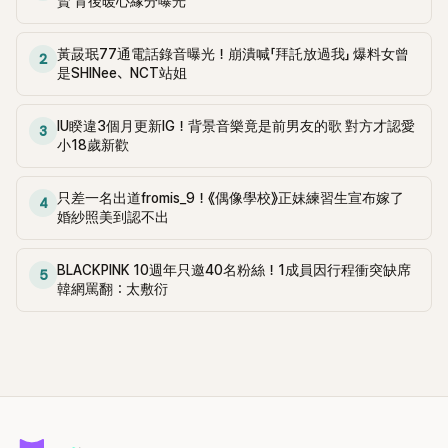
賢 背後暖心緣分曝光
黃晸珉77通電話錄音曝光！崩潰喊「拜託放過我」 爆料女曾
2
是SHINee、NCT站姐
IU睽違3個月更新IG！背景音樂竟是前男友的歌 對方才認愛
3
小18歲新歡
只差一名出道fromis_9！《偶像學校》正妹練習生宣布嫁了
4
婚紗照美到認不出
BLACKPINK 10週年只邀40名粉絲！1成員因行程衝突缺席
5
韓網罵翻：太敷衍