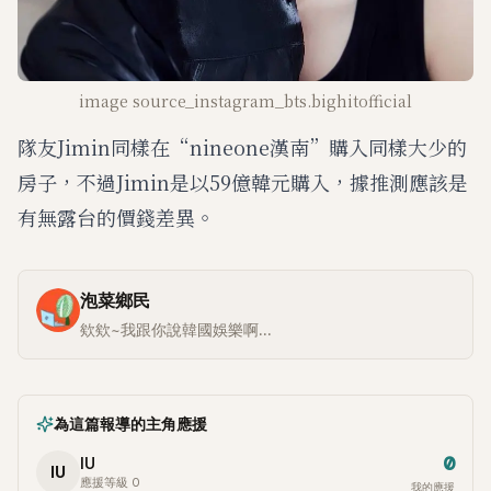
image source_instagram_bts.bighitofficial
隊友Jimin同樣在“nineone漢南”購入同樣大少的
房子，不過Jimin是以59億韓元購入，據推測應該是
有無露台的價錢差異。
泡菜鄉民
欸欸~我跟你說韓國娛樂啊...
為這篇報導的主角應援
0
IU
IU
應援等級 0
我的應援