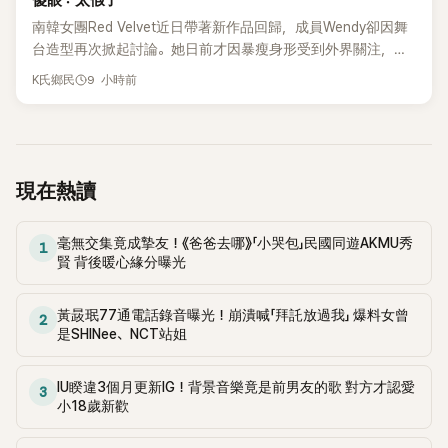
傻眼：太假了
南韓女團Red Velvet近日帶著新作品回歸，成員Wendy卻因舞
台造型再次掀起討論。她日前才因暴瘦身形受到外界關注，又
被質疑在舞台上使用臀墊，如今最新打歌舞台曝光後，再度因
9 小時前
K氏鄉民
身形比例引發熱議。
現在熱讀
毫無交集竟成摯友！《爸爸去哪》「小哭包」民國同遊AKMU秀
1
賢 背後暖心緣分曝光
黃晸珉77通電話錄音曝光！崩潰喊「拜託放過我」 爆料女曾
2
是SHINee、NCT站姐
IU睽違3個月更新IG！背景音樂竟是前男友的歌 對方才認愛
3
小18歲新歡