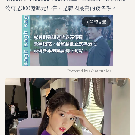
公寓是300億韓元出售，是韓國最高的銷售額。
閱讀文章
arrow_forward_ios
Powered by 
GliaStudios
M
u
t
e