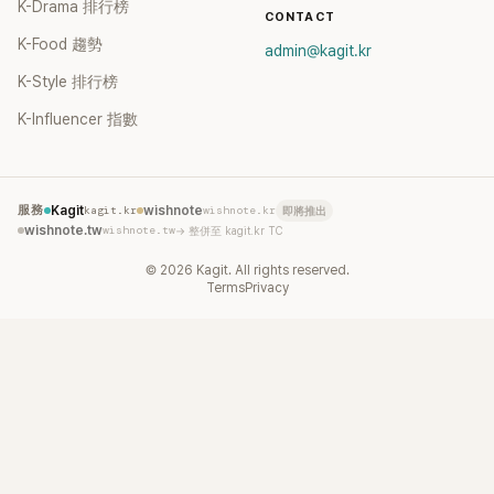
K-Drama 排行榜
CONTACT
K-Food 趨勢
admin@kagit.kr
K-Style 排行榜
K-Influencer 指數
服務
Kagit
kagit.kr
wishnote
wishnote.kr
即將推出
wishnote.tw
wishnote.tw
→ 整併至 kagit.kr TC
©
2026
Kagit. All rights reserved.
Terms
Privacy