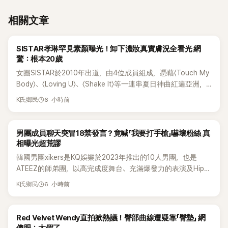
相關文章
K-POP
SISTAR孝琳罕見素顏曝光！卸下濃妝真實膚況全看光 網
驚：根本20歲
女團SISTAR於2010年出道，由4位成員組成，憑藉〈Touch My
Body〉、〈Loving U〉、〈Shake It〉等一連串夏日神曲紅遍亞洲，
獲封「夏日女王」。不過，團體在出道滿7年後宣布解散，成員各
6 小時前
K氏鄉民
自投入個人演藝事業。向來以性感火辣形象和強大舞台氣場著
稱的孝琳，近日在社群分享與「排球女王」金軟景聚餐的日常，
不僅展現兩人多年不變的好交情，她幾乎素顏入鏡的真實模
K-POP
男團成員聊天突冒18禁發言？竟喊「我要打手槍」嚇壞粉絲 真
樣，也意外掀起網友熱議。
相曝光超荒謬
韓國男團xikers是KQ娛樂於2023年推出的10人男團，也是
ATEEZ的師弟團，以高完成度舞台、充滿爆發力的表演及Hip-
Hop風格聞名，出道後迅速累積大批海內外粉絲，近年也陸續
6 小時前
K氏鄉民
登上Lollapalooza等國際大型音樂節，展現新生代男團的舞台
實力。
K-POP
Red Velvet Wendy直拍掀熱議！臀部曲線遭疑靠「臀墊」 網