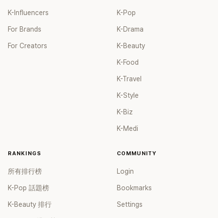
K-Influencers
K-Pop
For Brands
K-Drama
For Creators
K-Beauty
K-Food
K-Travel
K-Style
K-Biz
K-Medi
RANKINGS
COMMUNITY
所有排行榜
Login
K-Pop 話題榜
Bookmarks
K-Beauty 排行
Settings