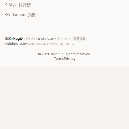
K-Style 排行榜
K-Influencer 指數
服務
Kagit
kagit.kr
wishnote
wishnote.kr
即將推出
wishnote.tw
wishnote.tw
→ 整併至 kagit.kr TC
©
2026
Kagit. All rights reserved.
Terms
Privacy