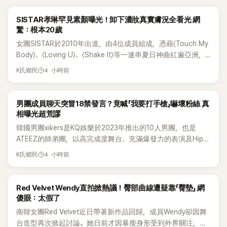
K-POP
SISTAR孝琳罕見素顏曝光！卸下濃妝真實膚況全看光 網
驚：根本20歲
女團SISTAR於2010年出道，由4位成員組成，憑藉〈Touch My
Body〉、〈Loving U〉、〈Shake It〉等一連串夏日神曲紅遍亞洲，
獲封「夏日女王」。不過，團體在出道滿7年後宣布解散，成員各
4 小時前
K氏鄉民
自投入個人演藝事業。向來以性感火辣形象和強大舞台氣場著
稱的孝琳，近日在社群分享與「排球女王」金軟景聚餐的日常，
不僅展現兩人多年不變的好交情，她幾乎素顏入鏡的真實模
K-POP
男團成員聊天突冒18禁發言？竟喊「我要打手槍」嚇壞粉絲 真
樣，也意外掀起網友熱議。
相曝光超荒謬
韓國男團xikers是KQ娛樂於2023年推出的10人男團，也是
ATEEZ的師弟團，以高完成度舞台、充滿爆發力的表演及Hip-
Hop風格聞名，出道後迅速累積大批海內外粉絲，近年也陸續
4 小時前
K氏鄉民
登上Lollapalooza等國際大型音樂節，展現新生代男團的舞台
實力。
K-POP
Red Velvet Wendy直拍掀熱議！臀部曲線遭疑靠「臀墊」 網
傻眼：太假了
南韓女團Red Velvet近日帶著新作品回歸，成員Wendy卻因舞
台造型再次掀起討論。她日前才因暴瘦身形受到外界關注，又