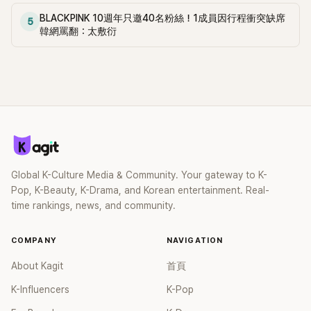
BLACKPINK 10週年只邀40名粉絲！1成員因行程衝突缺席
5
韓網罵翻：太敷衍
Global K-Culture Media & Community. Your gateway to K-
Pop, K-Beauty, K-Drama, and Korean entertainment. Real-
time rankings, news, and community.
COMPANY
NAVIGATION
About Kagit
首頁
K-Influencers
K-Pop