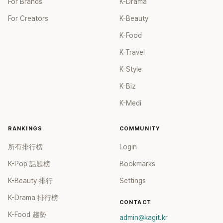
For Brands
K-Drama
For Creators
K-Beauty
K-Food
K-Travel
K-Style
K-Biz
K-Medi
RANKINGS
COMMUNITY
所有排行榜
Login
K-Pop 話題榜
Bookmarks
K-Beauty 排行
Settings
K-Drama 排行榜
CONTACT
K-Food 趨勢
admin@kagit.kr