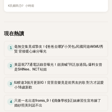
被質疑在舞台上使用臀墊，如今最新打歌舞台曝光後，再度因
7 小時前
K氏鄉民
身形比例引發熱議。
現在熱讀
毫無交集竟成摯友！《爸爸去哪》「小哭包」民國同遊AKMU秀
1
賢 背後暖心緣分曝光
黃晸珉77通電話錄音曝光！崩潰喊「拜託放過我」 爆料女曾
2
是SHINee、NCT站姐
IU睽違3個月更新IG！背景音樂竟是前男友的歌 對方才認愛
3
小18歲新歡
只差一名出道fromis_9！《偶像學校》正妹練習生宣布嫁了
4
婚紗照美到認不出