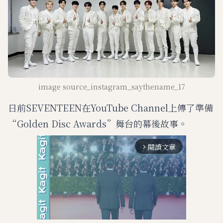
image source_instagram_saythename_17
日前SEVENTEEN在YouTube Channel上傳了準備
“Golden Disc Awards”舞台的幕後故事。
閱讀文章
arrow_forward_ios